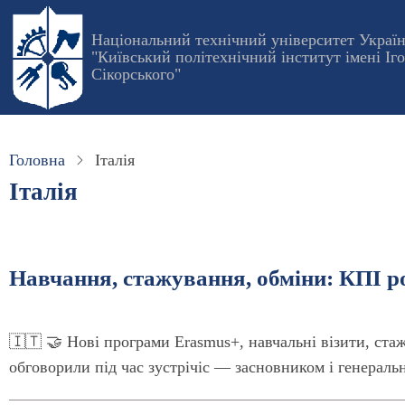
Перейти
до
Національний технічний університет Украї
"Київський політехнічний інститут імені Іг
основного
Сікорського"
вмісту
Головна
Італія
Італія
Навчання, стажування, обміни: КПІ р
🇮🇹 🤝 Нові програми Erasmus+, навчальні візити, ста
обговорили під час зустрічіс — засновником і генеральн