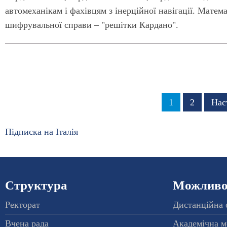
автомеханікам і фахівцям з інерційної навігації. Мате
шифрувальної справи – "решітки Кардано".
Розбивка
Сторінка
1
Сторінка
2
Нас
Нас
на
сто
сторінки
Підписка на Італія
Структура
Можливос
Ректорат
Дистанційна 
Вчена рада
Академічна м