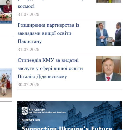
космосі
31-07-2026
Розширення партнерства із
закладами вищої освіти
Пакистану
31-07-2026
Стипендія КМУ за видатні
заслуги у сфері вищої освіти
Віталію Дідковському
30-07-2026