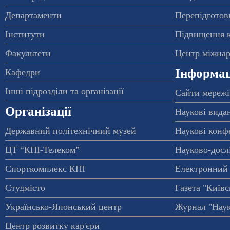
Департаменти
Перепідготовк
Інститути
Підвищення к
Факультети
Центр міжнар
Інформац
Кафедри
Інші підрозділи та організації
Сайти мережі
Організації
Наукові вида
Державний політехнічний музей
Наукові конф
ЦТ “КПІ-Телеком”
Науково-досл
Спорткомплекс КПІ
Електронний 
Студмісто
Газета "Київс
Українсько-Японський центр
Журнал "Наук
Центр розвитку кар'єри