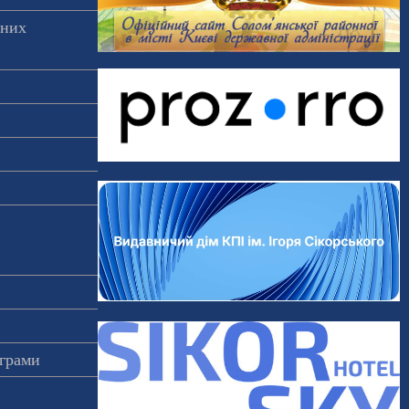
аних
ограми