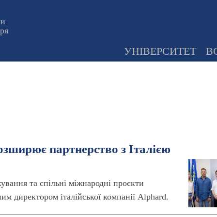
ни
оря
УНІВЕРСИТЕТ
В
озширює партнерство з Італією
жування та спільні міжнародні проєкти
им директором італійської компанії Alphard.