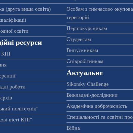
а (друга вища освіта)
Особам з тимчасово окупов
територій
валіфікації
Першокурсникам
одної освіти
Студентам
ійні ресурси
Випускникам
 КПІ
Співробітникам
ння
Актуальне
еренції
Sikorsky Challenge
ідні роботи
Викладачі-дослідники
архів
Академічна доброчесність
ький політехнік"
Спеціальності та освітні пр
ові вісті КПІ"
Війна