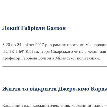
Лекції Габріели Болзон
З 20 по 24 квітня 2017 р. в рамках програми міжнародно
ПСНК ПБФ КПІ ім. Ігоря Сікорського читала лекції для с
професор Габріела Болзон з Міланської політехніки.
Життя та відкриття Джероламо Кардан
Карданний вал, карданні зчеплення, карданний підвіс – 