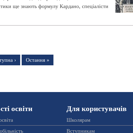
матики ще знають формулу Кардано, спеціалісти
тупна
тупна ›
Остання
Остання »
рінка
сторінка
ті освіти
Для користувачів
освіта
Школярам
обільність
Вступникам