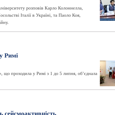
 університету розповів Карло Колоннелла,
сольстві Італії в Україні, та Паоло Коя,
айну.
у Римі
, що проходила у Римі з 1 до 5 липня, об’єднала
ь сейсмоактивність