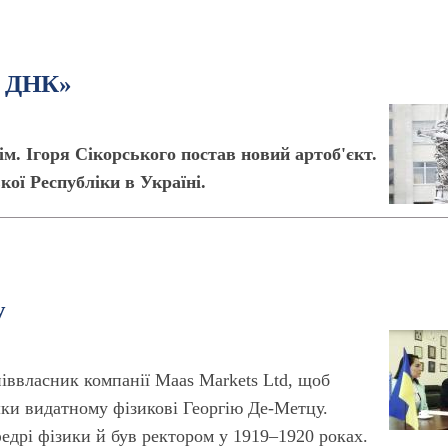
ї ДНК»
м. Ігоря Сікорського постав новий артоб'єкт.
кої Республіки в Україні.
у
піввласник компанії Maas Markets Ltd, щоб
ки видатному фізикові Георгію Де-Метцу.
дрі фізики й був ректором у 1919–1920 роках.