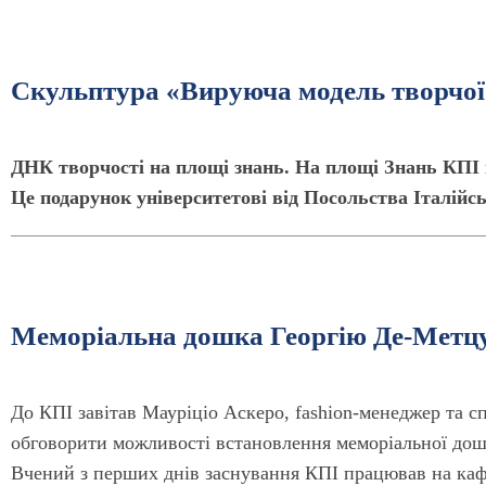
Скульптура «Вируюча модель творчо
ДНК творчості на площі знань. На площі Знань КПІ і
Це подарунок університетові від Посольства Італійсь
Меморіальна дошка Георгію Де-Метц
До КПІ завітав Мауріціо Аскеро, fashion-менеджер та с
обговорити можливості встановлення меморіальної дош
Вчений з перших днів заснування КПІ працював на кафе