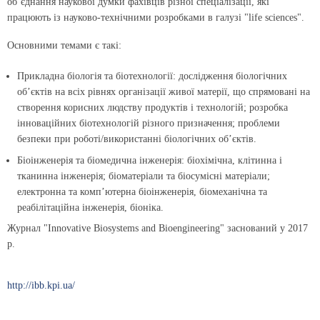
об’єднання наукової думки фахівців різної спеціалізації, які
працюють із науково-технічними розробками в галузі "life sciences".
Основними темами є такі:
Прикладна біологія та біотехнології: дослідження біологічних
об’єктів на всіх рівнях організації живої матерії, що спрямовані на
створення корисних людству продуктів і технологій; розробка
інноваційних біотехнологій різного призначення; проблеми
безпеки при роботі/використанні біологічних об’єктів.
Біоінженерія та біомедична інженерія: біохімічна, клітинна і
тканинна інженерія; біоматеріали та біосумісні матеріали;
електронна та комп’ютерна біоінженерія, біомеханічна та
реабілітаційна інженерія, біоніка.
Журнал "Innovative Biosystems and Bioengineering" заснований у 2017
р.
http://ibb.kpi.ua/