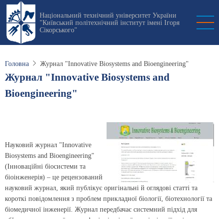
Перейти
Національний технічний університет України
до
"Київський політехнічний інститут імені Ігоря
основного
Сікорського"
вмісту
Головна
Журнал "Innovative Biosystems and Bioengineering"
Журнал "Innovative Biosystems and
Bioengineering"
Науковий журнал "Innovative
Biosystems and Bioengineering"
(Інноваційні біосистеми та
біоінженерія) – це рецензований
науковий журнал, який публікує оригінальні й оглядові статті та
короткі повідомлення з проблем прикладної біології, біотехнології та
біомедичної інженерії. Журнал передбачає системний підхід для