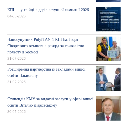
КПІ — у трійці лідерів вступної кампанії 2026
04-08-2026
Наносупутник PolyITAN-1 КПІ ім. Ігоря
Сікорського встановив рекорд за тривалістю
польоту в космосі
31-07-2026
Розширення партнерства із закладами вищої
освіти Пакистану
31-07-2026
Стипендія КМУ за видатні заслуги у сфері вищої
освіти Віталію Дідковському
30-07-2026