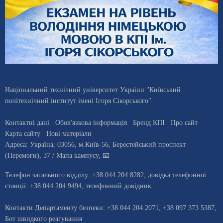
Національний технічний університет України "Київський
політехнічний інститут імені Ігоря Сікорського"
Контактні дані
Обов'язкова інформація
Бренд КПІ
Про сайт
Карта сайту
Нові матеріали
Адреса:
Україна
,
03056
, м.
Київ
-56,
Берестейський проспект
(Перемоги), 37
/ Мапа кампусу
,
📧
Телефон загального відділу:
+38 044 204 8282
, довiдка телефонної
станцiї:
+38 044 204 9494
,
телефонний довідник
Контакти Департаменту безпеки: +38 044 204 2071, +38 097 373 5387,
Бот швидкого реагування