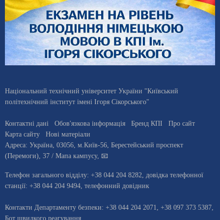
Національний технічний університет України "Київський
політехнічний інститут імені Ігоря Сікорського"
Контактні дані
Обов'язкова інформація
Бренд КПІ
Про сайт
Карта сайту
Нові матеріали
Адреса:
Україна
,
03056
, м.
Київ
-56,
Берестейський проспект
(Перемоги), 37
/ Мапа кампусу
,
📧
Телефон загального відділу:
+38 044 204 8282
, довiдка телефонної
станцiї:
+38 044 204 9494
,
телефонний довідник
Контакти Департаменту безпеки: +38 044 204 2071, +38 097 373 5387,
Бот швидкого реагування