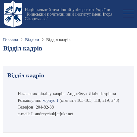
Перейти
Національний технічний університет України
до
"Київський політехнічний інститут імені Ігоря
основного
Сікорського"
вмісту
Головна
Відділи
Відділ кадрів
Відділ кадрів
Відділ кадрів
Начальник відділу кадрів: Андрейчук Лідія Петрівна
Розміщення:
корпус 1
(кімнати 103-105, 118, 219, 243)
Телефон: 204-82-88
e-mail: L.andreychuk[at]ukr.net