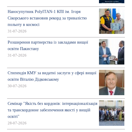
Наносупутник PolyITAN-1 КПІ ім. Ігоря
Сікорського встановив рекорд за тривалістю
польоту в космосі
31-07-2026
Розширення партнерства із закладами вищої
освіти Пакистану
31-07-2026
Стипендія КМУ за видатні заслуги у сфері вищої
освіти Віталію Дідковському
30-07-2026
Семінар "Якість без кордонів: інтернаціоналізація
та транскордонне забезпечення якості у вищій
освіті"
28-07-2026