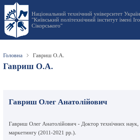
Перейти
до
Національний технічний університет Украї
"Київський політехнічний інститут імені Іг
основного
Сікорського"
вмісту
Головна
Гавриш О.А.
Гавриш О.А.
Гавриш Олег Анатолійович
Гавриш Олег Анатолійович - Доктор технічних наук,
маркетингу (2011-2021 pp.).