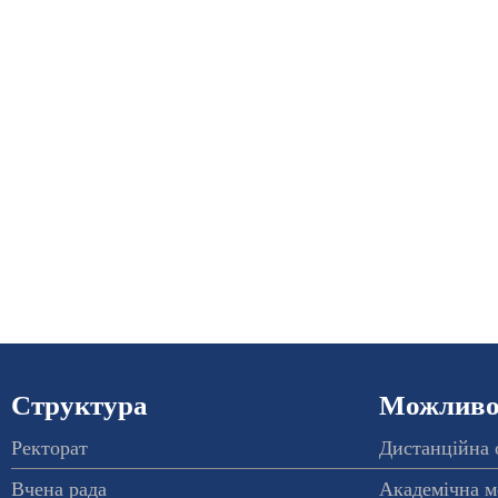
Структура
Можливос
Ректорат
Дистанційна 
Вчена рада
Академічна м