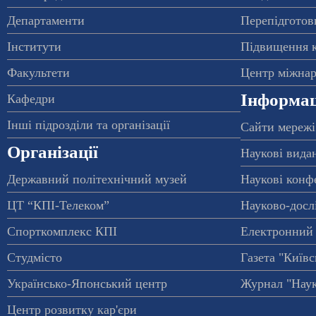
Департаменти
Перепідготовк
Інститути
Підвищення к
Факультети
Центр міжнар
Інформац
Кафедри
Інші підрозділи та організації
Сайти мережі
Організації
Наукові вида
Державний політехнічний музей
Наукові конф
ЦТ “КПІ-Телеком”
Науково-досл
Спорткомплекс КПІ
Електронний 
Студмісто
Газета "Київс
Українсько-Японський центр
Журнал "Наук
Центр розвитку кар'єри