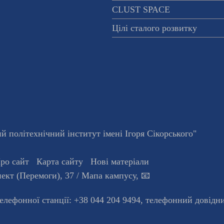
CLUST SPACE
Цілі сталого розвитку
 політехнічний інститут імені Ігоря Сікорського"
ро сайт
Карта сайту
Нові матеріали
ект (Перемоги), 37
/ Мапа кампусу
,
📧
телефонної станцiї:
+38 044 204 9494
,
телефонний довідн