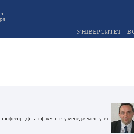
ни
оря
УНІВЕРСИТЕТ
В
 професор. Декан факультету менеджементу та