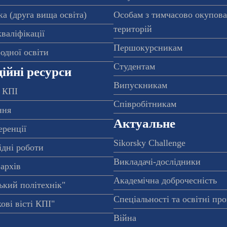
а (друга вища освіта)
Особам з тимчасово окупов
територій
валіфікації
Першокурсникам
одної освіти
Студентам
ійні ресурси
Випускникам
 КПІ
Співробітникам
ння
Актуальне
еренції
Sikorsky Challenge
ідні роботи
Викладачі-дослідники
архів
Академічна доброчесність
ький політехнік"
Спеціальності та освітні пр
ові вісті КПІ"
Війна