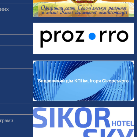
аних
ограми