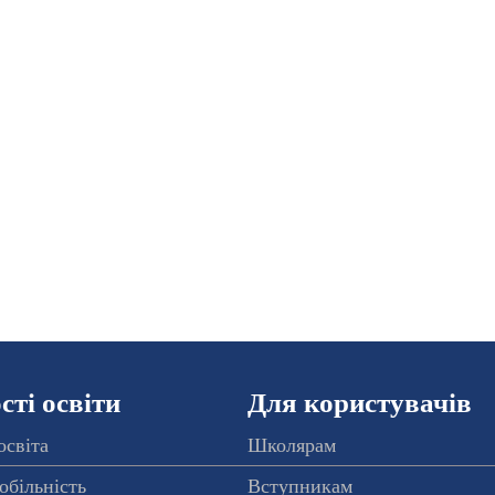
ті освіти
Для користувачів
освіта
Школярам
обільність
Вступникам