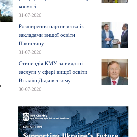
космосі
31-07-2026
Розширення партнерства із
закладами вищої освіти
Пакистану
31-07-2026
Стипендія КМУ за видатні
заслуги у сфері вищої освіти
Віталію Дідковському
и
30-07-2026