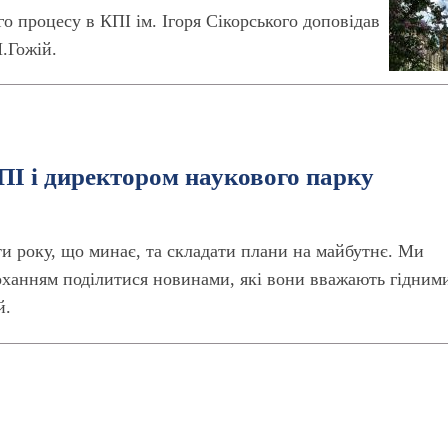
 процесу в КПІ ім. Ігоря Сікорського доповідав
П.Гожій.
КПІ і директором наукового парку
ти року, що минає, та складати плани на майбутнє. Ми
оханням поділитися новинами, які вони вважають гідним
й.