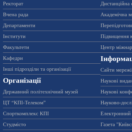
Ректорат
Дистанційна 
Вчена рада
Академічна м
Департаменти
Перепідготовк
Інститути
Підвищення к
Факультети
Центр міжнар
Інформац
Кафедри
Інші підрозділи та організації
Сайти мережі
Організації
Наукові вида
Державний політехнічний музей
Наукові конф
ЦТ “КПІ-Телеком”
Науково-досл
Спорткомплекс КПІ
Електронний 
Студмісто
Газета "Київс