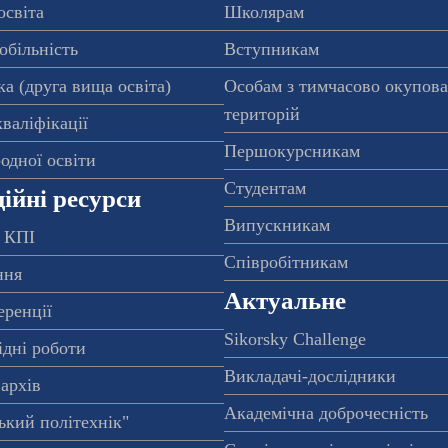
освіта
Школярам
обільність
Вступникам
а (друга вища освіта)
Особам з тимчасово окупов
територій
валіфікації
Першокурсникам
одної освіти
Студентам
ійні ресурси
Випускникам
 КПІ
Співробітникам
ння
Актуальне
еренції
Sikorsky Challenge
ідні роботи
Викладачі-дослідники
архів
Академічна доброчесність
ький політехнік"