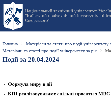
Перейти
до
Національний технічний університет Украї
"Київський політехнічний інститут імені Іг
основного
Сікорського"
вмісту
Головна
Матеріали та статті про події університету з
Матеріали та статті про події університету за рік
Мат
Події за 20.04.2024
Формула миру в дії
КПІ реалізовуватиме спільні проєкти з МВС