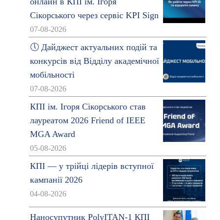
онлайн в КПІ ім. Ігоря
Сікорського через сервіс KPI Sign
07-08-2026
🕔 Дайджест актуальних подій та
конкурсів від Відділу академічної
мобільності
07-08-2026
КПІ ім. Ігоря Сікорського став
лауреатом 2026 Friend of IEEE
MGA Award
05-08-2026
КПІ — у трійці лідерів вступної
кампанії 2026
04-08-2026
Наносупутник PolyITAN-1 КПІ