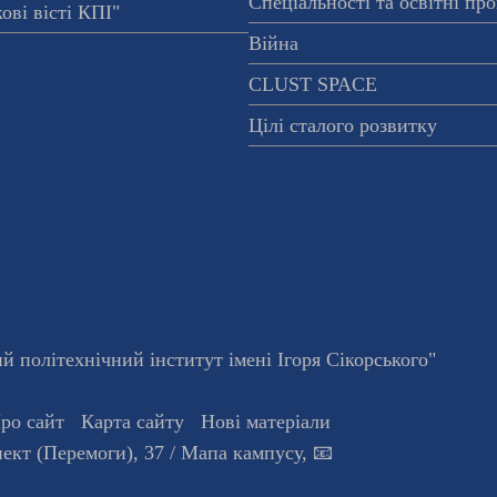
Спеціальності та освітні пр
ові вісті КПІ"
Війна
CLUST SPACE
Цілі сталого розвитку
 політехнічний інститут імені Ігоря Сікорського"
ро сайт
Карта сайту
Нові матеріали
ект (Перемоги), 37
/ Мапа кампусу
,
📧