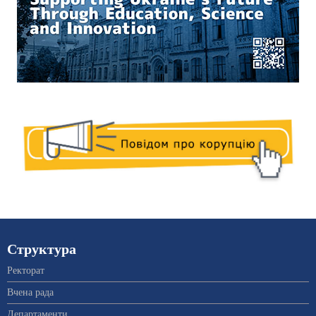
Структура
Ректорат
Вчена рада
Департаменти