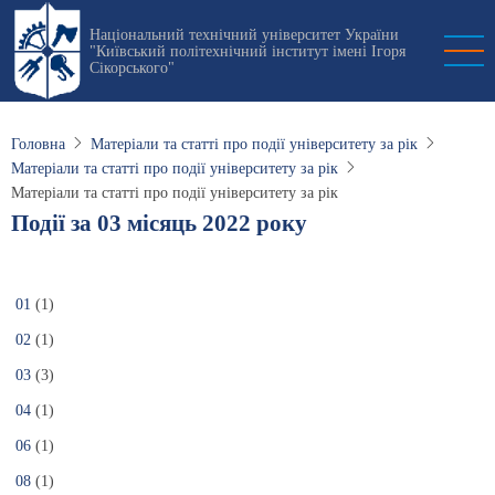
Перейти
Національний технічний університет України
до
"Київський політехнічний інститут імені Ігоря
основного
Сікорського"
вмісту
Головна
Матеріали та статті про події університету за рік
Матеріали та статті про події університету за рік
Матеріали та статті про події університету за рік
Події за 03 місяць 2022 року
01
(1)
02
(1)
03
(3)
04
(1)
06
(1)
08
(1)