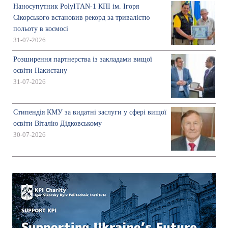
Наносупутник PolyITAN-1 КПІ ім. Ігоря
Сікорського встановив рекорд за тривалістю
польоту в космосі
31-07-2026
Розширення партнерства із закладами вищої
освіти Пакистану
31-07-2026
Стипендія КМУ за видатні заслуги у сфері вищої
освіти Віталію Дідковському
30-07-2026