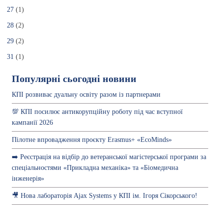
27
(1)
28
(2)
29
(2)
31
(1)
Популярні сьогодні новини
КПІ розвиває дуальну освіту разом із партнерами
💯 КПІ посилює антикорупційну роботу під час вступної
кампанії 2026
Пілотне впровадження проєкту Erasmus+ «EcoMinds»
➡️ Реєстрація на відбір до ветеранської магістерської програми за
спеціальностями «Прикладна механіка» та «Біомедична
інженерія»
🎥 Нова лабораторія Ajax Systems у КПІ ім. Ігоря Сікорського!