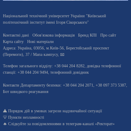
Національний технічний університет України "Київський
політехнічний інститут імені Ігоря Сікорського"
Контактні дані
Обов'язкова інформація
Бренд КПІ
Про сайт
Карта сайту
Нові матеріали
Адреса:
Україна
,
03056
, м.
Київ
-56,
Берестейський проспект
(Перемоги), 37
/ Мапа кампусу
,
📧
Телефон загального відділу:
+38 044 204 8282
, довiдка телефонної
станцiї:
+38 044 204 9494
,
телефонний довідник
Контакти Департаменту безпеки: +38 044 204 2071, +38 097 373 5387,
Бот швидкого реагування
⚠️
Порядок дій в умовах загрози надзвичайної ситуації
💡
Пункти незламності
🔥 Слідкуйте за повідомленнями в
телеграм-каналі «Ректорат»