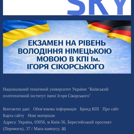
Національний технічний університет України "Київський
політехнічний інститут імені Ігоря Сікорського"
Контактні дані
Обов'язкова інформація
Бренд КПІ
Про сайт
Карта сайту
Нові матеріали
Адреса:
Україна
,
03056
, м.
Київ
-56,
Берестейський проспект
(Перемоги), 37
/ Мапа кампусу
,
📧