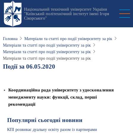
Перейти
Національний технічний університет України
до
"Київський політехнічний інститут імені Ігоря
основного
Сікорського"
вмісту
Головна
Матеріали та статті про події університету за рік
Матеріали та статті про події університету за рік
Матеріали та статті про події університету за рік
Матеріали та статті про події університету за рік
Події за 06.05.2020
Координаційна рада університету з удосконалення
менеджменту науки: функції, склад, перші
рекомендації
Популярні сьогодні новини
КПІ розвиває дуальну освіту разом із партнерами