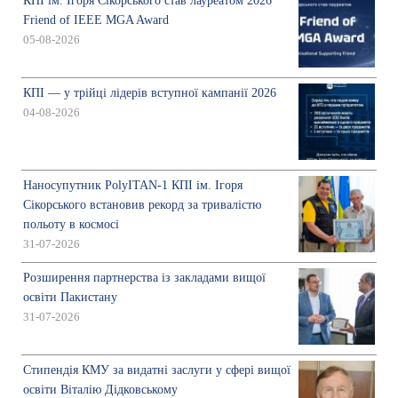
КПІ ім. Ігоря Сікорського став лауреатом 2026
Friend of IEEE MGA Award
05-08-2026
КПІ — у трійці лідерів вступної кампанії 2026
04-08-2026
Наносупутник PolyITAN-1 КПІ ім. Ігоря
Сікорського встановив рекорд за тривалістю
польоту в космосі
31-07-2026
Розширення партнерства із закладами вищої
освіти Пакистану
31-07-2026
Стипендія КМУ за видатні заслуги у сфері вищої
освіти Віталію Дідковському