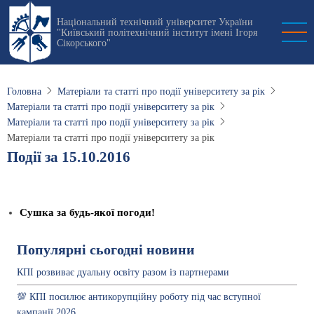
Перейти
Національний технічний університет України
до
"Київський політехнічний інститут імені Ігоря
основного
Сікорського"
вмісту
Головна
Матеріали та статті про події університету за рік
Матеріали та статті про події університету за рік
Матеріали та статті про події університету за рік
Матеріали та статті про події університету за рік
Події за 15.10.2016
Сушка за будь-якої погоди!
Популярні сьогодні новини
КПІ розвиває дуальну освіту разом із партнерами
💯 КПІ посилює антикорупційну роботу під час вступної
кампанії 2026