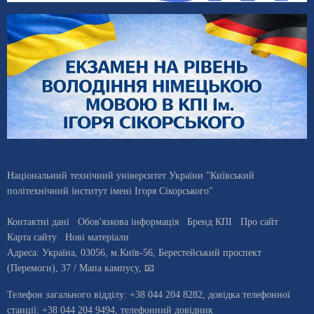
Національний технічний університет України "Київський
політехнічний інститут імені Ігоря Сікорського"
Контактні дані
Обов'язкова інформація
Бренд КПІ
Про сайт
Карта сайту
Нові матеріали
Адреса:
Україна
,
03056
, м.
Київ
-56,
Берестейський проспект
(Перемоги), 37
/ Мапа кампусу
,
📧
Телефон загального відділу:
+38 044 204 8282
, довiдка телефонної
станцiї:
+38 044 204 9494
,
телефонний довідник