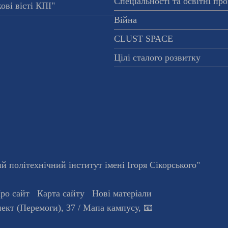
Спеціальності та освітні пр
ові вісті КПІ"
Війна
CLUST SPACE
Цілі сталого розвитку
 політехнічний інститут імені Ігоря Сікорського"
ро сайт
Карта сайту
Нові матеріали
ект (Перемоги), 37
/ Мапа кампусу
,
📧