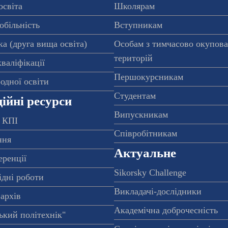
освіта
Школярам
обільність
Вступникам
а (друга вища освіта)
Особам з тимчасово окупов
територій
валіфікації
Першокурсникам
одної освіти
Студентам
ійні ресурси
Випускникам
 КПІ
Співробітникам
ння
Актуальне
еренції
Sikorsky Challenge
ідні роботи
Викладачі-дослідники
архів
Академічна доброчесність
ький політехнік"