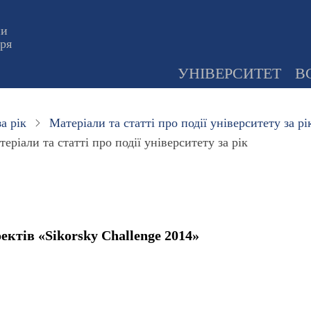
ни
оря
УНІВЕРСИТЕТ
В
а рік
Матеріали та статті про події університету за рі
еріали та статті про події університету за рік
ктів «Sikorsky Challenge 2014»