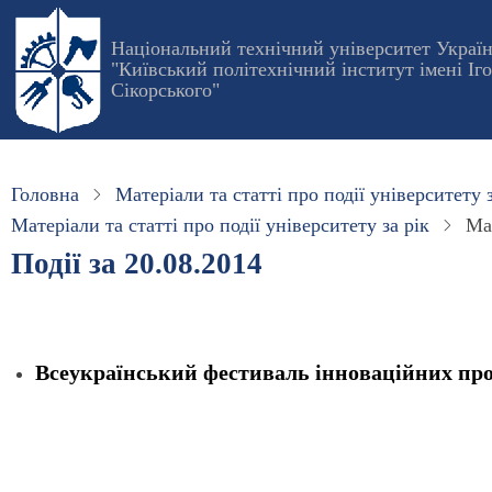
Перейти
до
Національний технічний університет Украї
"Київський політехнічний інститут імені Іг
основного
Сікорського"
вмісту
Головна
Матеріали та статті про події університету з
Матеріали та статті про події університету за рік
Мат
Події за 20.08.2014
Всеукраїнський фестиваль інноваційних прое