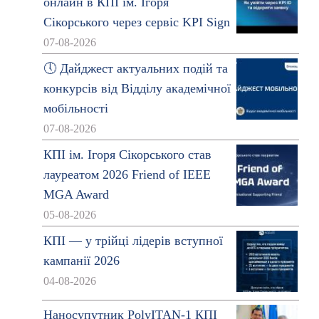
онлайн в КПІ ім. Ігоря
Сікорського через сервіс KPI Sign
07-08-2026
🕔 Дайджест актуальних подій та
конкурсів від Відділу академічної
мобільності
07-08-2026
КПІ ім. Ігоря Сікорського став
лауреатом 2026 Friend of IEEE
MGA Award
05-08-2026
КПІ — у трійці лідерів вступної
кампанії 2026
04-08-2026
Наносупутник PolyITAN-1 КПІ