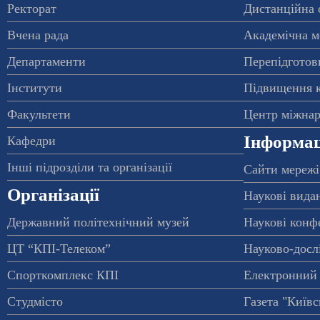
Ректорат
Дистанційна 
Вчена рада
Академічна м
Департаменти
Перепідготовк
Інститути
Підвищення к
Факультети
Центр міжнар
Інформац
Кафедри
Інші підрозділи та організації
Сайти мережі
Організації
Наукові вида
Державний політехнічний музей
Наукові конф
ЦТ “КПІ-Телеком”
Науково-досл
Спорткомплекс КПІ
Електронний 
Студмісто
Газета "Київс