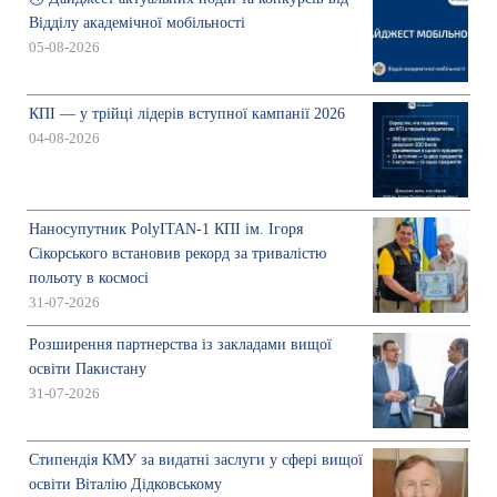
Відділу академічної мобільності
05-08-2026
КПІ — у трійці лідерів вступної кампанії 2026
04-08-2026
Наносупутник PolyITAN-1 КПІ ім. Ігоря
Сікорського встановив рекорд за тривалістю
польоту в космосі
31-07-2026
Розширення партнерства із закладами вищої
освіти Пакистану
31-07-2026
Стипендія КМУ за видатні заслуги у сфері вищої
освіти Віталію Дідковському