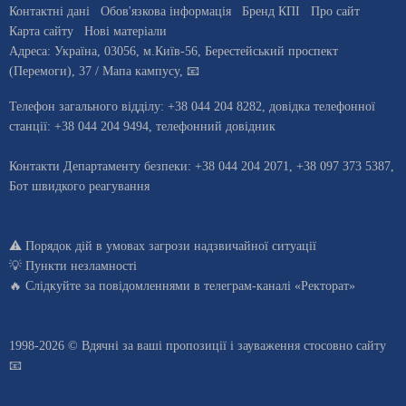
Контактні дані
Обов'язкова інформація
Бренд КПІ
Про сайт
Карта сайту
Нові матеріали
Адреса:
Україна
,
03056
, м.
Київ
-56,
Берестейський проспект
(Перемоги), 37
/ Мапа кампусу
,
📧
Телефон загального відділу:
+38 044 204 8282
, довiдка телефонної
станцiї:
+38 044 204 9494
,
телефонний довідник
Контакти Департаменту безпеки: +38 044 204 2071, +38 097 373 5387,
Бот швидкого реагування
⚠️
Порядок дій в умовах загрози надзвичайної ситуації
💡
Пункти незламності
🔥 Слідкуйте за повідомленнями в
телеграм-каналі «Ректорат»
1998-2026 © Вдячні за ваші
пропозиції і зауваження стосовно сайту
📧