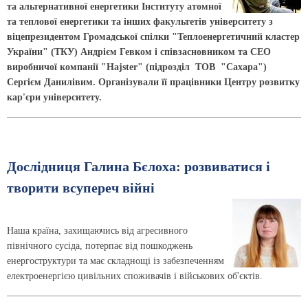
та альтернативної енергетики Інституту атомної
та теплової енергетики та інших факультетів університету з
віцепрезидентом Громадської спілки "Теплоенергетичний кластер
України" (ТКУ) Андрієм Гевком і співзасновником та СЕО
виробничої компанії "Hajster" (підрозділ ТОВ "Сахара")
Сергієм Данилівим. Організували її працівники Центру розвитку
кар'єри університету.
Дослідниця Галина Бєлоха: розвиватися і
творити всупереч війні
Наша країна, захищаючись від агресивного
північного сусіда, потерпає від пошкоджень
енергоструктури та має складнощі із забезпеченням
електроенергією цивільних споживачів і військових об'єктів.