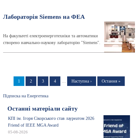
Лабораторія Siemens на ФЕА
На факультеті електроенерготехніки та автоматики
створено навчально-наукову лабораторію "Siemens".
Розбивка
на
Сторінка
1
Сторінка
2
Сторінка
3
Сторінка
4
…
Наступна
Наступна ›
Остання
Остання »
сторінка
сторінка
сторінки
Підписка на Енергетика
Останні матеріали сайту
КПІ ім. Ігоря Сікорського став лауреатом 2026
Friend of IEEE MGA Award
05-08-2026