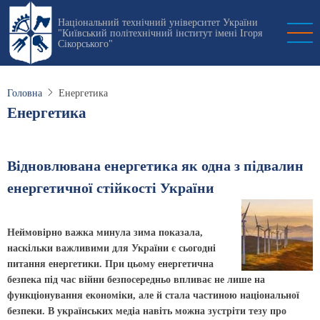
Перейти
Національний технічний університет України
до
"Київський політехнічний інститут імені Ігоря
основного
Сікорського"
вмісту
Головна
Енергетика
Енергетика
Відновлювана енергетика як одна з підвалин
енергетичної стійкості України
Неймовірно важка минула зима показала,
наскільки важливими для України є сьогодні
питання енергетики. При цьому енергетична
безпека під час війни безпосередньо впливає не лише на
функціонування економіки, але й стала частиною національної
безпеки. В українських медіа навіть можна зустріти тезу про