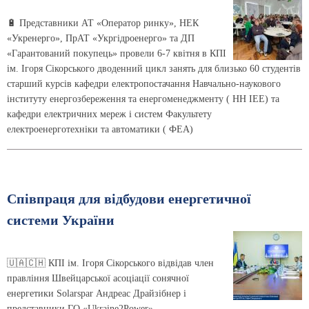
🔋 Представники АТ «Оператор ринку», НЕК
«Укренерго», ПрАТ «Укргідроенерго» та ДП
«Гарантований покупець» провели 6-7 квітня в КПІ
ім. Ігоря Сікорського дводенний цикл занять для близько 60 студентів
старший курсів кафедри електропостачання Навчально-наукового
інституту енергозбереження та енергоменеджменту ( НН ІЕЕ) та
кафедри електричних мереж і систем Факультету
електроенерготехніки та автоматики ( ФЕА)
Співпраця для відбудови енергетичної
системи України
🇺🇦🇨🇭 КПІ ім. Ігоря Сікорського відвідав член
правління Швейцарської асоціації сонячної
енергетики Solarspar Андреас Драйзібнер і
представники ГО «Ukraine2Power»