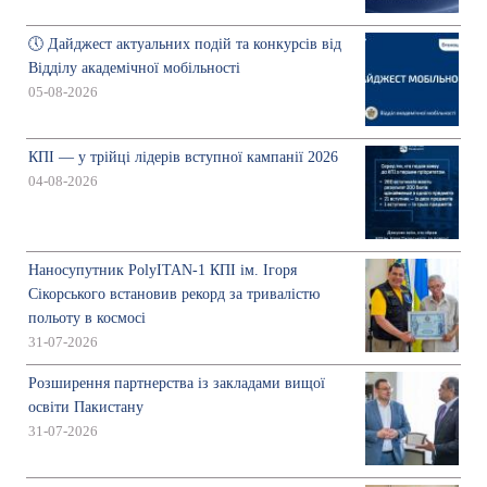
🕔 Дайджест актуальних подій та конкурсів від
Відділу академічної мобільності
05-08-2026
КПІ — у трійці лідерів вступної кампанії 2026
04-08-2026
Наносупутник PolyITAN-1 КПІ ім. Ігоря
Сікорського встановив рекорд за тривалістю
польоту в космосі
31-07-2026
Розширення партнерства із закладами вищої
освіти Пакистану
31-07-2026