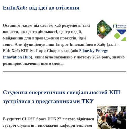
ЕнІнХаб: від ідеї до втілення
Останнім часом під словом хаб розуміють такі
поняття, як центр діяльності, центр подій,
майданчик для впровадження проєктів, ідей
тощо. Але функціонування Енерго-Інноваційного Хабу
(далі –
ЕнІнХаб)
КПІ ім. Ігоря Сікорського (або
Sikorsky Energy
Innovation Hub
), який було засновано у лютому 2024 року, значно
розширює значення цього слова.
Студенти енергетичних спеціальностей КПІ
зустрілися з представниками ТКУ
В укритті CLUST Space НТБ 27 лютого відбулася
зустріч студентів і викладачів кафедри теплової