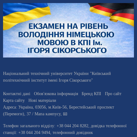
Національний технічний університет України "Київський
політехнічний інститут імені Ігоря Сікорського"
Контактні дані
Обов'язкова інформація
Бренд КПІ
Про сайт
Карта сайту
Нові матеріали
Адреса:
Україна
,
03056
, м.
Київ
-56,
Берестейський проспект
(Перемоги), 37
/ Мапа кампусу
,
📧
Телефон загального відділу:
+38 044 204 8282
, довiдка телефонної
станцiї:
+38 044 204 9494
,
телефонний довідник