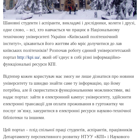
Шановні студенти і аспіранти, викладачі і дослідники, колеги і друзі,
одне слово, – всі, хто навчається чи працює в Національному
технічному університеті України «Київський політехнічний
інститут», цікавиться його життям або мріє долучитися до лав
київських політехніків! Розпочав роботу єдиний університетський
портал
http://kpi.ua/
, який об’єднує в собі різні інформаційно-
функціональні ресурси КПІ.
Відтепер кожен користувач має змогу не лише дізнатися про новини
університету та швидко знайти саме ту інформацію, що йому
потрібна, але й скористатися функціональними можливостями, які
надає портал: зайти в електронний кампус університету, здійснити
електронні трансакції для оплати проживання в гуртожитку чи
послуг зв’язку, зануритися в електронні ресурси науково-технічної
бібліотеки та іншими.
Цей портал – плід спільної праці студентів, аспірантів, працівників
Департаменту перспективного розвитку НТУУ «КПІ» і Наукового