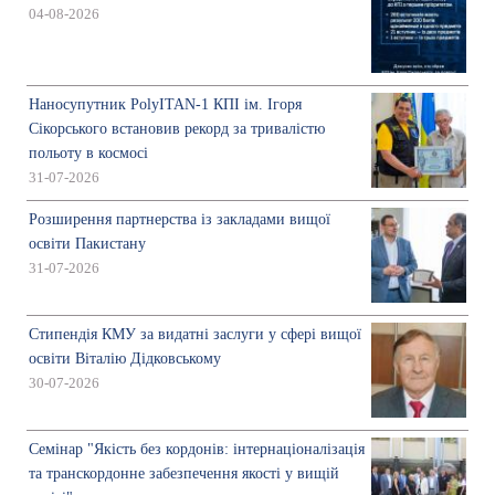
04-08-2026
Наносупутник PolyITAN-1 КПІ ім. Ігоря
Сікорського встановив рекорд за тривалістю
польоту в космосі
31-07-2026
Розширення партнерства із закладами вищої
освіти Пакистану
31-07-2026
Стипендія КМУ за видатні заслуги у сфері вищої
освіти Віталію Дідковському
30-07-2026
Семінар "Якість без кордонів: інтернаціоналізація
та транскордонне забезпечення якості у вищій