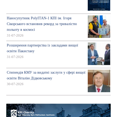
Наносупутник PolyITAN-1 КПІ ім. Ігоря
Сікорського встановив рекорд за тривалістю
польоту в космосі
31-07-2026
Розширення партнерства із закладами вищої
освіти Пакистану
31-07-2026
Стипендія КМУ за видатні заслуги у сфері вищої
освіти Віталію Дідковському
30-07-2026