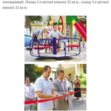
типоверховий. Площа 2-х містної кімнати 25 кв.м., площа 3-х містної
кімнати 32 кв.м.