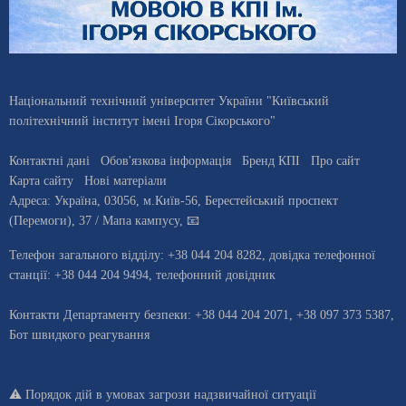
Національний технічний університет України "Київський
політехнічний інститут імені Ігоря Сікорського"
Контактні дані
Обов'язкова інформація
Бренд КПІ
Про сайт
Карта сайту
Нові матеріали
Адреса:
Україна
,
03056
, м.
Київ
-56,
Берестейський проспект
(Перемоги), 37
/ Мапа кампусу
,
📧
Телефон загального відділу:
+38 044 204 8282
, довiдка телефонної
станцiї:
+38 044 204 9494
,
телефонний довідник
Контакти Департаменту безпеки: +38 044 204 2071, +38 097 373 5387,
Бот швидкого реагування
⚠️
Порядок дій в умовах загрози надзвичайної ситуації