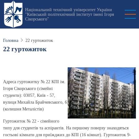
Перейти
Національний технічний університет України
до
"Київський політехнічний інститут імені Ігоря
основного
Сікорського"
вмісту
Головна
22 гуртожиток
22 гуртожиток
Адреса гуртожитку № 22 КПІ ім.
Ігоря Сікорського (сімейні
студенти): 03057, Київ - 57,
вулиця Михайла Брайчевського, 6
(колишня Металістів)
Гуртожиток № 22 - сімейного
типу для студентів та аспірантів. На першому поверху знаходяться
гостьові кімнати для приїжджих до КПІ (16 кімнат). Гуртожиток 9-