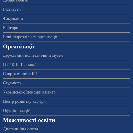
Департаменти
Інститути
Факультети
Кафедри
Інші підрозділи та організації
Організації
Державний політехнічний музей
ЦТ “КПІ-Телеком”
Спорткомплекс КПІ
Студмісто
Українсько-Японський центр
Центр розвитку кар'єри
Офіс інновацій
Можливості освіти
Дистанційна освіта