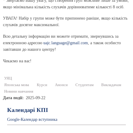
* Звертаємо Вашу увагу, що створення груп можливе лише за умови,
якщо мінімальна кількість слухачів дорівнюватиме кількості 8 осіб.
УВАГА! Набір у групи може бути припинено раніше, якщо кількість
слухачів досягне максимальної.
Всю детальну інформацію ви можете отримати, звернувшись за
електронною адресою
uajc.language@gmail.com
, а також особисто
завітавши до нашого центру!
Чекаємо на вас!
УЯЦ
Японська мова
Курси
Анонси
Студентам
Викладачам
Новини навчання
Дата події
2025-09-22
Календарі КПІ
Google-Календар вступника