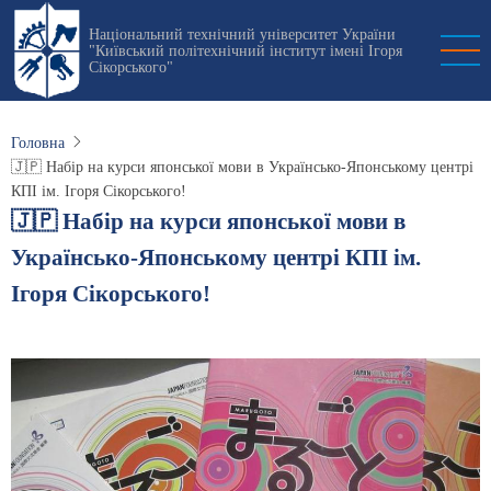
Перейти
Національний технічний університет України
до
"Київський політехнічний інститут імені Ігоря
основного
Сікорського"
вмісту
Головна
🇯🇵 Набір на курси японської мови в Українсько-Японському центрі
КПІ ім. Ігоря Сікорського!
🇯🇵 Набір на курси японської мови в
Українсько-Японському центрі КПІ ім.
Ігоря Сікорського!