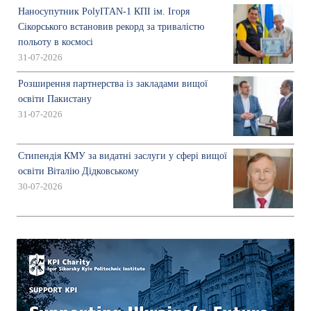
Наносупутник PolyITAN-1 КПІ ім. Ігоря
Сікорського встановив рекорд за тривалістю
польоту в космосі
31-07-2026
Розширення партнерства із закладами вищої
освіти Пакистану
31-07-2026
Стипендія КМУ за видатні заслуги у сфері вищої
освіти Віталію Дідковському
30-07-2026