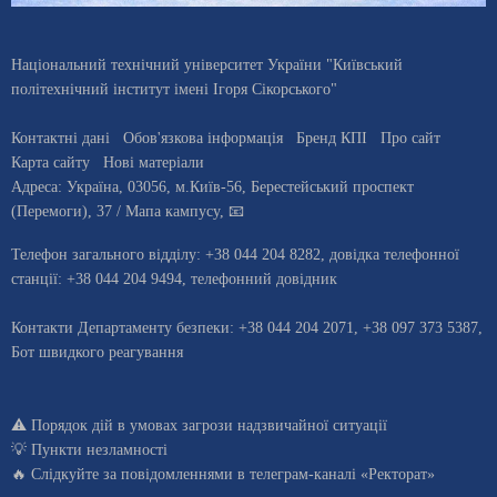
Національний технічний університет України "Київський
політехнічний інститут імені Ігоря Сікорського"
Контактні дані
Обов'язкова інформація
Бренд КПІ
Про сайт
Карта сайту
Нові матеріали
Адреса:
Україна
,
03056
, м.
Київ
-56,
Берестейський проспект
(Перемоги), 37
/ Мапа кампусу
,
📧
Телефон загального відділу:
+38 044 204 8282
, довiдка телефонної
станцiї:
+38 044 204 9494
,
телефонний довідник
Контакти Департаменту безпеки: +38 044 204 2071, +38 097 373 5387,
Бот швидкого реагування
⚠️
Порядок дій в умовах загрози надзвичайної ситуації
💡
Пункти незламності
🔥 Слідкуйте за повідомленнями в
телеграм-каналі «Ректорат»