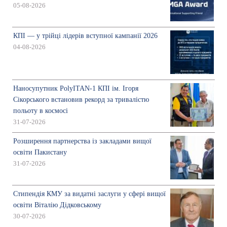
05-08-2026
КПІ — у трійці лідерів вступної кампанії 2026
04-08-2026
Наносупутник PolyITAN-1 КПІ ім. Ігоря
Сікорського встановив рекорд за тривалістю
польоту в космосі
31-07-2026
Розширення партнерства із закладами вищої
освіти Пакистану
31-07-2026
Стипендія КМУ за видатні заслуги у сфері вищої
освіти Віталію Дідковському
30-07-2026