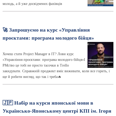
молодь, а й уже досвідчених фахівців
🚀 Запрошуємо на курс «Управління
проєктами: програма молодого бійця»
Хочеш стати Project Manager в IT? Лови курс
«Управління проєктами: програма молодого бійця»І
PMство це тобі не просто тасочки в Trello
закидувати. Справжній проджект вміє виживати, коли все горить, і
ще й робити вигляд, що так і треба🔥
🇯🇵 Набір на курси японської мови в
Українсько-Японському центрі КПІ ім. Ігоря