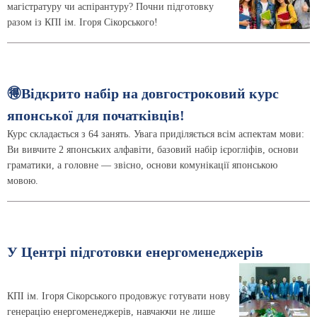
магістратуру чи аспірантуру? Почни підготовку
разом із КПІ ім. Ігоря Сікорського!
🉐Відкрито набір на довгостроковий курс
японської для початківців!
Курс складається з 64 занять. Увага приділяється всім аспектам мови:
Ви вивчите 2 японських алфавіти, базовий набір ієрогліфів, основи
граматики, а головне — звісно, основи комунікації японською
мовою.
У Центрі підготовки енергоменеджерів
КПІ ім. Ігоря Сікорського продовжує готувати нову
генерацію енергоменеджерів, навчаючи не лише