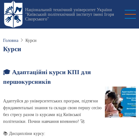
Перейти
Національний технічний університет України
до
"Київський політехнічний інститут імені Ігоря
основного
Сікорського"
вмісту
Головна
Курси
Курси
🎓 Адаптаційні курси КПІ для
першокурсників
Адаптуйся до університетських програм, підтягни
фундаментальні знання та склади свою першу сесію
без стресу разом із курсами від Київської
політехніки. Почни навчання впевнено! 🚀
📚 Дисципліни курсу: