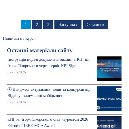
Розбивка
на
Сторінка
1
Сторінка
2
Сторінка
3
Наступна
Наступна ›
Остання
Остання »
сторінка
сторінка
сторінки
Підписка на Курси
Останні матеріали сайту
Інструкція подачі документів онлайн в КПІ ім.
Ігоря Сікорського через сервіс KPI Sign
07-08-2026
🕔 Дайджест актуальних подій та конкурсів від
Відділу академічної мобільності
07-08-2026
КПІ ім. Ігоря Сікорського став лауреатом 2026
Friend of IEEE MGA Award