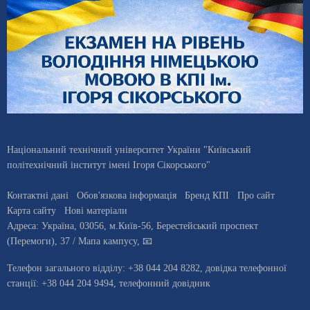
Національний технічний університет України "Київський
політехнічний інститут імені Ігоря Сікорського"
Контактні дані
Обов'язкова інформація
Бренд КПІ
Про сайт
Карта сайту
Нові матеріали
Адреса:
Україна
,
03056
, м.
Київ
-56,
Берестейський проспект
(Перемоги), 37
/ Мапа кампусу
,
📧
Телефон загального відділу:
+38 044 204 8282
, довiдка телефонної
станцiї:
+38 044 204 9494
,
телефонний довідник