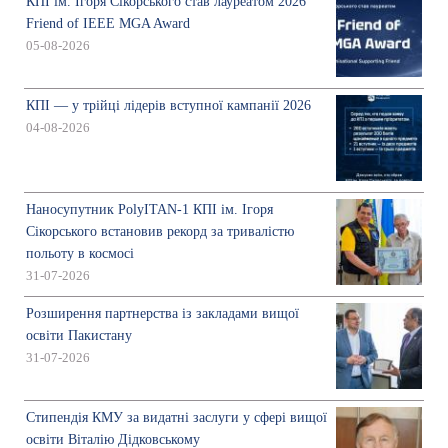
КПІ ім. Ігоря Сікорського став лауреатом 2026
Friend of IEEE MGA Award
05-08-2026
КПІ — у трійці лідерів вступної кампанії 2026
04-08-2026
Наносупутник PolyITAN-1 КПІ ім. Ігоря
Сікорського встановив рекорд за тривалістю
польоту в космосі
31-07-2026
Розширення партнерства із закладами вищої
освіти Пакистану
31-07-2026
Стипендія КМУ за видатні заслуги у сфері вищої
освіти Віталію Дідковському