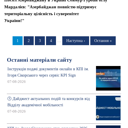
Мардалієв: "Азербайджан повністю підтримує
територіальну цілісність і суверенітет
України!"
Розбивка
на
Сторінка
1
Сторінка
2
Сторінка
3
Сторінка
4
…
Наступна
Наступна ›
Остання
Остання »
сторінка
сторінка
сторінки
Останні матеріали сайту
Інструкція подачі документів онлайн в КПІ ім.
Ігоря Сікорського через сервіс KPI Sign
07-08-2026
🕔 Дайджест актуальних подій та конкурсів від
Відділу академічної мобільності
07-08-2026