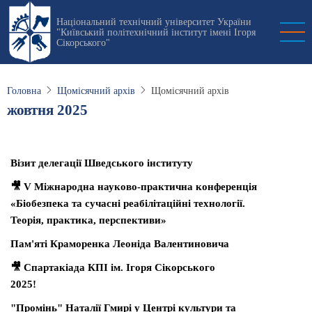
Перейти
Національний технічний університет України
до
"Київський політехнічний інститут імені Ігоря
основного
Сікорського"
вмісту
Головна
Щомісячний архів
Щомісячний архів
жовтня 2025
Візит делегації Шведського інституту
🎥 V Міжнародна науково-практична конференція
«Біобезпека та сучасні реабілітаційні технології.
Теорія, практика, перспективи»
Пам'яті Краморенка Леоніда Валентиновича
🎥 Спартакіада КПІ ім. Ігоря Сікорського
2025!
"Промінь" Наталії Гмирі у Центрі культури та