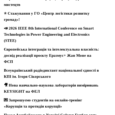
мистецтв
⭐ Стажування у ГО «Центр логістики розвитку
громад»!
📣 2026 IEEE 8th International Conference on Smart
Technologies in Power Engineering and Electronics
(STEE)
Європейська інтеграція та інтелектуальна власність:
досвід реалізації проєкту Еразмус+ Жан Моне на
ФСП
Всеукраїнський радіодиктант національної єдності в
КПІ ім. Ігоря Сікорського
🎥 Нова навчально-наукова лабораторія вимірювань
KEYSIGHT на ФЕЛ
💌 Запрошуємо студентів на онлайн-тренінг
«Корупція та протидія корупції»
Посол Азербайджану в Україні Сеймур Гурбан оглу