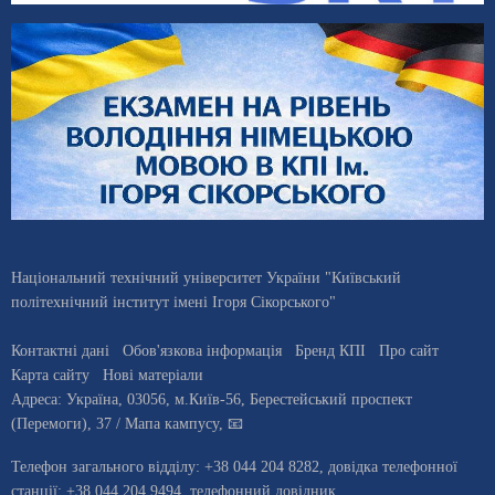
Національний технічний університет України "Київський
політехнічний інститут імені Ігоря Сікорського"
Контактні дані
Обов'язкова інформація
Бренд КПІ
Про сайт
Карта сайту
Нові матеріали
Адреса:
Україна
,
03056
, м.
Київ
-56,
Берестейський проспект
(Перемоги), 37
/ Мапа кампусу
,
📧
Телефон загального відділу:
+38 044 204 8282
, довiдка телефонної
станцiї:
+38 044 204 9494
,
телефонний довідник