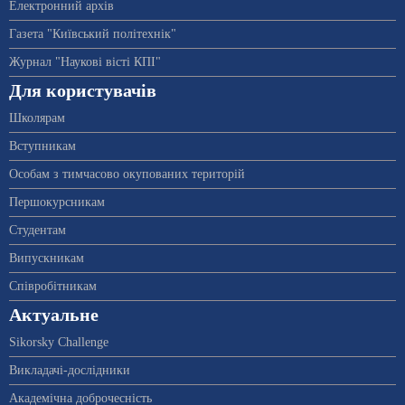
Електронний архів
Газета "Київський політехнік"
Журнал "Наукові вісті КПІ"
Для користувачів
Школярам
Вступникам
Особам з тимчасово окупованих територій
Першокурсникам
Студентам
Випускникам
Співробітникам
Актуальне
Sikorsky Challenge
Викладачі-дослідники
Академічна доброчесність