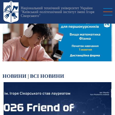
Перейти
Національний технічний університет України
до
"Київський політехнічний інститут імені Ігоря
основного
Сікорського"
вмісту
НОВИНИ |
ВСІ НОВИНИ