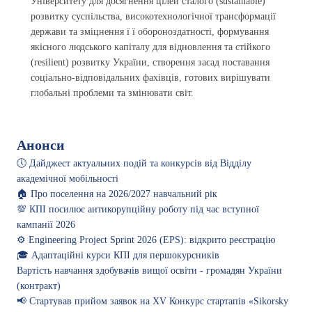
Університету для досягнення цілей сталого (sustainable)
розвитку суспільства, високотехнологічної трансформації
держави та зміцнення ї ї обороноздатності, формування
якісного людського капіталу для відновлення та стійкого
(resilient) розвитку України, створення засад поставання
соціально-відповідальних фахівців, готових вирішувати
глобальні проблеми та змінювати світ.
Анонси
🕔 Дайджест актуальних подій та конкурсів від Відділу
академічної мобільності
🏠 Про поселення на 2026/2027 навчальний рік
💯 КПІ посилює антикорупційну роботу під час вступної
кампанії 2026
⚙️ Engineering Project Sprint 2026 (EPS): відкрито реєстрацію
🎓 Адаптаційні курси КПІ для першокурсників
Вартість навчання здобувачів вищої освіти - громадян України
(контракт)
📢 Стартував прийом заявок на XV Конкурс стартапів «Sikorsky