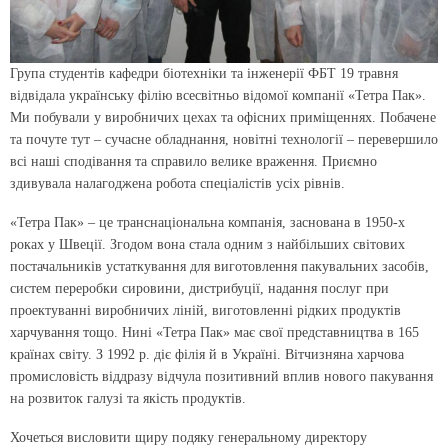
Група студентів кафедри біотехніки та інженерії ФБТ 19 травня
відвідала українську філію всесвітньо відомої компанії «Тетра Пак».
Ми побували у виробничих цехах та офісних приміщеннях. Побачене
та почуте тут – сучасне обладнання, новітні технології – перевершило
всі наші сподівання та справило велике враження. Приємно
здивувала налагоджена робота спеціалістів усіх рівнів.
«Тетра Пак» – це транснаціональна компанія, заснована в 1950-х
роках у Швеції. Згодом вона стала одним з найбільших світових
постачальників устаткування для виготовлення пакувальних засобів,
систем переробки сировини, дистрибуції, надання послуг при
проектуванні виробничих ліній, виготовленні рідких продуктів
харчування тощо. Нині «Тетра Пак» має свої представництва в 165
країнах світу. З 1992 р. діє філія й в Україні. Вітчизняна харчова
промисловість віддразу відчула позитивний вплив нового пакування
на розвиток галузі та якість продуктів.
Хочеться висловити щиру подяку генеральному директору