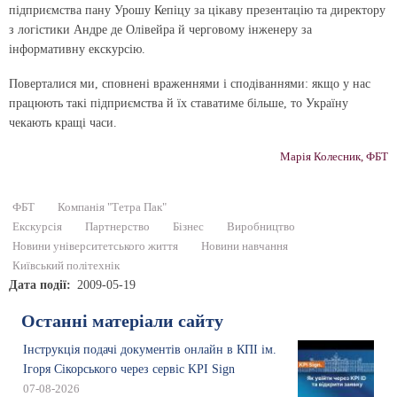
підприємства пану Урошу Кепіцу за цікаву презентацію та директору
з логістики Андре де Олівейра й черговому інженеру за
інформативну екскурсію.
Поверталися ми, сповнені враженнями і сподіваннями: якщо у нас
працюють такі підприємства й їх ставатиме більше, то Україну
чекають кращі часи.
Марія Колесник, ФБТ
ФБТ
Компанія "Тетра Пак"
Екскурсія
Партнерство
Бізнес
Виробництво
Новини університетського життя
Новини навчання
Київський політехнік
Дата події
2009-05-19
Останні матеріали сайту
Інструкція подачі документів онлайн в КПІ ім.
Ігоря Сікорського через сервіс KPI Sign
07-08-2026