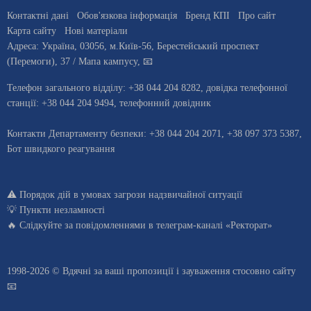
Контактні дані
Обов'язкова інформація
Бренд КПІ
Про сайт
Карта сайту
Нові матеріали
Адреса:
Україна
,
03056
, м.
Київ
-56,
Берестейський проспект
(Перемоги), 37
/ Мапа кампусу
,
📧
Телефон загального відділу:
+38 044 204 8282
, довiдка телефонної
станцiї:
+38 044 204 9494
,
телефонний довідник
Контакти Департаменту безпеки: +38 044 204 2071, +38 097 373 5387,
Бот швидкого реагування
⚠️
Порядок дій в умовах загрози надзвичайної ситуації
💡
Пункти незламності
🔥 Слідкуйте за повідомленнями в
телеграм-каналі «Ректорат»
1998-2026 © Вдячні за ваші
пропозиції і зауваження стосовно сайту
📧