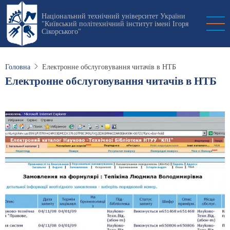
Перейти
Національний технічний університет України
до
"Київський політехнічний інститут імені Ігоря
основного
Сікорського"
вмісту
Головна
Електронне обслуговування читачів в НТБ
Електронне обслуговування читачів в НТБ