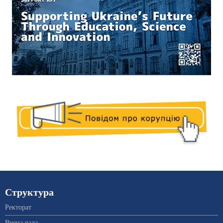
Структура
Ректорат
Вчена рада