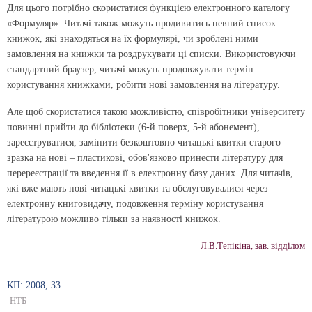
Для цього потрібно скористатися функцією електронного каталогу
«Формуляр». Читачі також можуть продивитись певний список
книжок, які знаходяться на їх формулярі, чи зроблені ними
замовлення на книжки та роздрукувати ці списки. Використовуючи
стандартний браузер, читачі можуть продовжувати термін
користування книжками, робити нові замовлення на літературу.
Але щоб скористатися такою можливістю, співробітники університету
повинні прийти до бібліотеки (6-й поверх, 5-й абонемент),
зареєструватися, замінити безкоштовно читацькі квитки старого
зразка на нові – пластикові, обов'язково принести літературу для
перереєстрації та введення її в електронну базу даних. Для читачів,
які вже мають нові читацькі квитки та обслуговувалися через
електронну книговидачу, подовження терміну користування
літературою можливо тільки за наявності книжок.
Л.В.Тепікіна, зав. відділом
КП: 2008, 33
НТБ