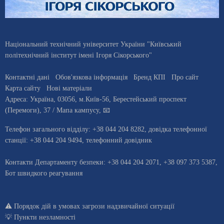
Національний технічний університет України "Київський
політехнічний інститут імені Ігоря Сікорського"
Контактні дані
Обов'язкова інформація
Бренд КПІ
Про сайт
Карта сайту
Нові матеріали
Адреса:
Україна
,
03056
, м.
Київ
-56,
Берестейський проспект
(Перемоги), 37
/ Мапа кампусу
,
📧
Телефон загального відділу:
+38 044 204 8282
, довiдка телефонної
станцiї:
+38 044 204 9494
,
телефонний довідник
Контакти Департаменту безпеки: +38 044 204 2071, +38 097 373 5387,
Бот швидкого реагування
⚠️
Порядок дій в умовах загрози надзвичайної ситуації
💡
Пункти незламності