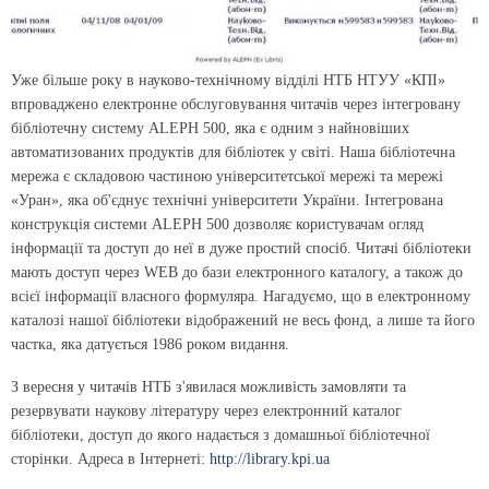
Уже більше року в науково-технічному відділі НТБ НТУУ «КПІ»
впроваджено електронне обслуговування читачів через інтегровану
бібліотечну систему ALEPH 500, яка є одним з найновіших
автоматизованих продуктів для бібліотек у світі. Наша бібліотечна
мережа є складовою частиною університетської мережі та мережі
«Уран», яка об'єднує технічні університети України. Інтегрована
конструкція системи ALEPH 500 дозволяє користувачам огляд
інформації та доступ до неї в дуже простий спосіб. Читачі бібліотеки
мають доступ через WEB до бази електронного каталогу, а також до
всієї інформації власного формуляра. Нагадуємо, що в електронному
каталозі нашої бібліотеки відображений не весь фонд, а лише та його
частка, яка датується 1986 роком видання.
З вересня у читачів НТБ з'явилася можливість замовляти та
резервувати наукову літературу через електронний каталог
бібліотеки, доступ до якого надається з домашньої бібліотечної
сторінки. Адреса в Інтернеті:
http://library.kpi.ua