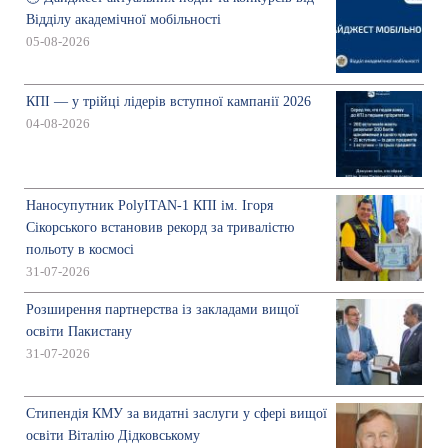
Відділу академічної мобільності
05-08-2026
КПІ — у трійці лідерів вступної кампанії 2026
04-08-2026
Наносупутник PolyITAN-1 КПІ ім. Ігоря
Сікорського встановив рекорд за тривалістю
польоту в космосі
31-07-2026
Розширення партнерства із закладами вищої
освіти Пакистану
31-07-2026
Стипендія КМУ за видатні заслуги у сфері вищої
освіти Віталію Дідковському