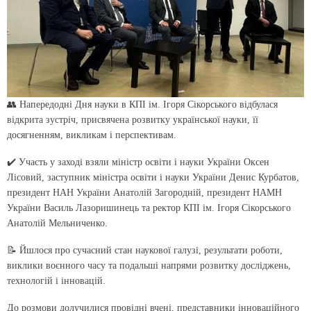
👥 Напередодні Дня науки в КПІ ім. Ігоря Сікорського відбулася
відкрита зустріч, присвячена розвитку української науки, її
досягненням, викликам і перспективам.
✔️ Участь у заході взяли міністр освіти і науки України Оксен
Лісовий, заступник міністра освіти і науки України Денис Курбатов,
президент НАН України Анатолій Загородній, президент НАМН
України Василь Лазоришинець та ректор КПІ ім. Ігоря Сікорського
Анатолій Мельниченко.
📝 Йшлося про сучасний стан наукової галузі, результати роботи,
виклики воєнного часу та подальші напрями розвитку досліджень,
технологій і інновацій.
До розмови долучилися провідні вчені, представники інноваційного