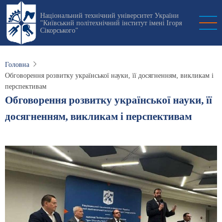
Перейти
Національний технічний університет України
до
"Київський політехнічний інститут імені Ігоря
основного
Сікорського"
вмісту
Головна
Обговорення розвитку української науки, її досягненням, викликам і
перспективам
Обговорення розвитку української науки, її
досягненням, викликам і перспективам