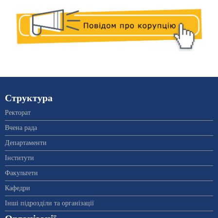
Структура
Ректорат
Вчена рада
Департаменти
Інститути
Факультети
Кафедри
Інші підрозділи та організації