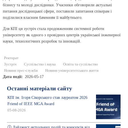
бізнесу та молоді дослідники. Учасники обговорили актуальні
питання дослідницької сфери, поставили запитання спікерам і
поділилися власним баченням її майбутнього.
Для КПІ ця зустріч стала продовженням системної роботи
університету як одного з провідних центрів української інженерної
науки, технологічних розробок та інновацій.
Ректорат
Зустріч
Суспільство і наука
Освіта та суспільство
Новини прес-служби
Новини університетського життя
Дата події
2026-05-17
Останні матеріали сайту
КПІ ім. Ігоря Сікорського став лауреатом 2026
Friend of IEEE MGA Award
05-08-2026
🕔 Дайджест актуальних подій та конкурсів від