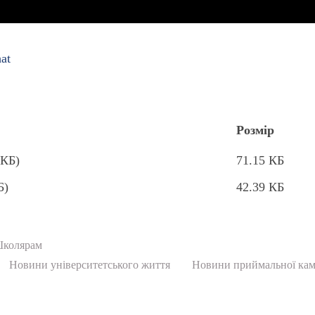
hat
Розмір
 КБ)
71.15 КБ
Б)
42.39 КБ
колярам
Новини університетського життя
Новини приймальної кам