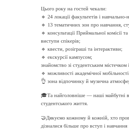
Цього року на гостей чекали:
🔹 24 локації факультетів і навчально-
🔹 13 тематичних зон про навчання, ст
🔹 консультації Приймальної комісії т
виступи спікерів;
🔹 квести, розіграші та інтерактиви;
🔹 екскурсії кампусом;
знайомство зі студентським містечком 
🔹 можливості академічної мобільності
👌 зона відпочинку й музична атмосфер
🎓Та найголовніше — наші майбутні вс
студентського життя.
🤝Дякуємо кожному й кожній, хто пров
дізналися більше про вступ і навчання