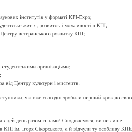
наукових інститутів у форматі KPI-Expo;
удентське життя, розвиток і можливості в КПІ;
а Центру ветеранського розвитку КПІ;
і студентськими організаціями;
;
а від Центру культури і мистецтв.
тупники, які вже сьогодні зробили перший крок до свог
ів цей день разом із нами! Сподіваємося, ви не лише
 в КПІ ім. Ігоря Сікорського, а й відчули ту особливу КП