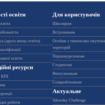
ті освіти
Для користувачів
освіта
Школярам
обільність
Вступникам
а (друга вища освіта)
Особам з тимчасово окупов
територій
валіфікації
Першокурсникам
одної освіти
Студентам
ійні ресурси
Випускникам
 КПІ
Співробітникам
ння
Актуальне
еренції
Sikorsky Challenge
ідні роботи