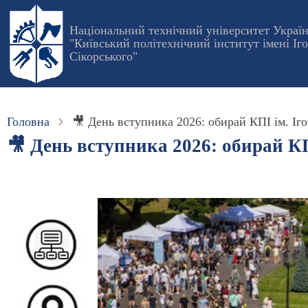
Перейти
до
Національний технічний університет Украї
"Київський політехнічний інститут імені Іг
основного
Сікорського"
вмісту
Головна
🎥 День вступника 2026: обирай КПІ ім. Іг
🎥 День вступника 2026: обирай КП