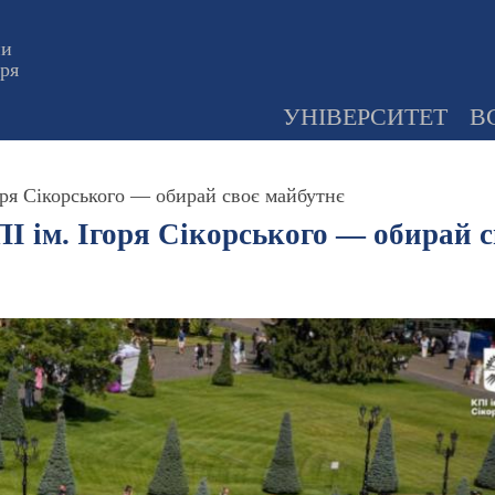
ни
оря
УНІВЕРСИТЕТ
В
оря Сікорського — обирай своє майбутнє
І ім. Ігоря Сікорського — обирай 