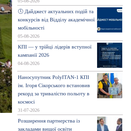
05-08-2026
🕔 Дайджест актуальних подій та
конкурсів від Відділу академічної
мобільності
05-08-2026
КПІ — у трійці лідерів вступної
кампанії 2026
04-08-2026
Наносупутник PolyITAN-1 КПІ
ім. Ігоря Сікорського встановив
рекорд за тривалістю польоту в
космосі
31-07-2026
Розширення партнерства із
закладами вищої освіти