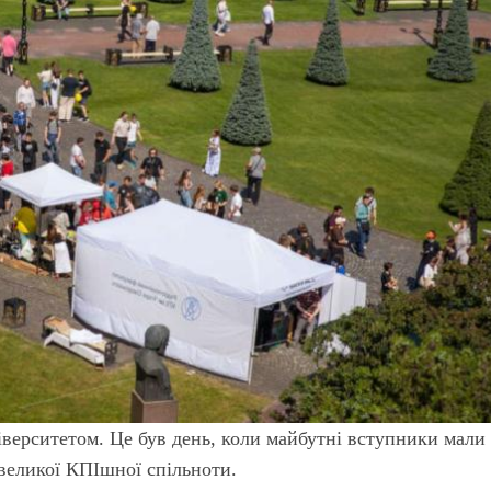
іверситетом. Це був день, коли майбутні вступники мали
великої КПІшної спільноти.