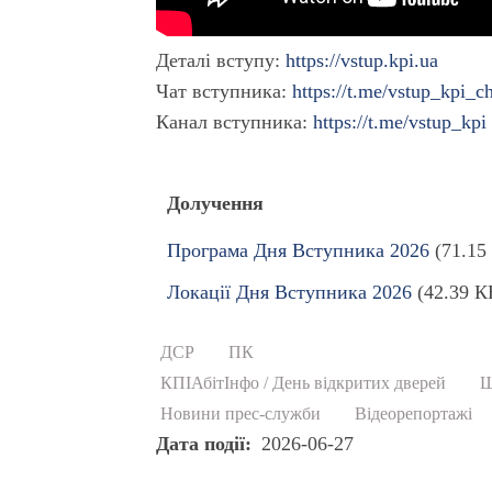
Деталі вступу:
https://vstup.kpi.ua
Чат вступника:
https://t.me/vstup_kpi_c
Канал вступника:
https://t.me/vstup_kpi
Долучення
Програма Дня Вступника 2026
(71.15
Локації Дня Вступника 2026
(42.39 К
ДСР
ПК
КПІАбітІнфо / День відкритих дверей
Ш
Новини прес-служби
Відеорепортажі
Дата події
2026-06-27