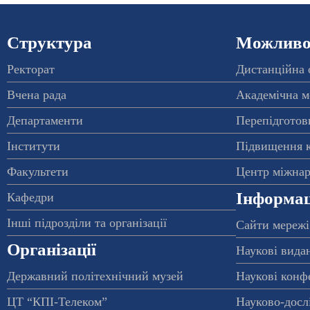
Структура
Можливос
Ректорат
Дистанційна 
Вчена рада
Академічна м
Департаменти
Перепідготовк
Інститути
Підвищення к
Факультети
Центр міжнар
Інформац
Кафедри
Інші підрозділи та організації
Сайти мережі
Організації
Наукові вида
Державний політехнічний музей
Наукові конф
ЦТ “КПІ-Телеком”
Науково-досл