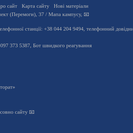
ро сайт
Карта сайту
Нові матеріали
ект (Перемоги), 37
/ Мапа кампусу
,
📧
телефонної станцiї:
+38 044 204 9494
,
телефонний довідн
 097 373 5387,
Бот швидкого реагування
кторат»
осовно сайту 📧