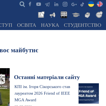
СТУП
ОСВІТА
НАУКА
СТУДЕНТСТВО
своє майбутнє
Останні матеріали сайту
КПІ ім. Ігоря Сікорського став
лауреатом 2026 Friend of IEEE
MGA Award