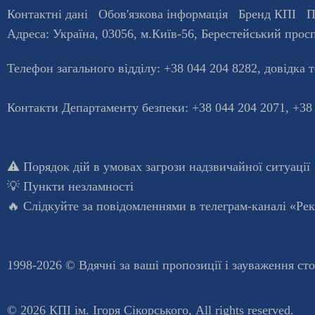
Контактні дані
Обов'язкова інформація
Бренд КПІ
П
Адреса:
Україна
,
03056
, м.
Київ
-56,
Берестейський просп
Телефон загального відділу:
+38 044 204 8282
, довiдка 
Контакти Департаменту безпеки: +38 044 204 2071, +38
⚠️
Порядок дій в умовах загрози надзвичайної ситуації
💡
Пункти незламності
🔥 Слідкуйте за повідомленнями в
телеграм-каналі «Ре
1998-2026 © Вдячні за ваші
пропозиції і зауваження ст
© 2026 КПІ ім. Ігоря Сікорського, All rights reserved.