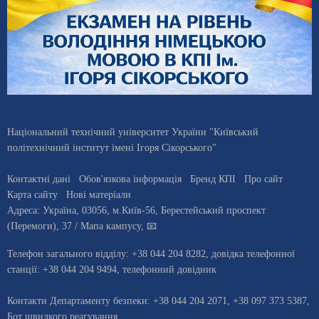
Національний технічний університет України "Київський
політехнічний інститут імені Ігоря Сікорського"
Контактні дані
Обов'язкова інформація
Бренд КПІ
Про сайт
Карта сайту
Нові матеріали
Адреса:
Україна
,
03056
, м.
Київ
-56,
Берестейський проспект
(Перемоги), 37
/ Мапа кампусу
,
📧
Телефон загального відділу:
+38 044 204 8282
, довiдка телефонної
станцiї:
+38 044 204 9494
,
телефонний довідник
Контакти Департаменту безпеки: +38 044 204 2071, +38 097 373 5387,
Бот швидкого реагування