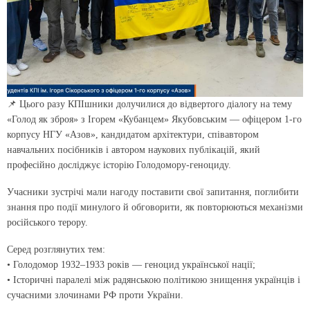
📌 Цього разу КПІшники долучилися до відвертого діалогу на тему
«Голод як зброя» з Ігорем «Кубанцем» Якубовським — офіцером 1-го
корпусу НГУ «Азов», кандидатом архітектури, співавтором
навчальних посібників і автором наукових публікацій, який
професійно досліджує історію Голодомору-геноциду.
Учасники зустрічі мали нагоду поставити свої запитання, поглибити
знання про події минулого й обговорити, як повторюються механізми
російського терору.
Серед розглянутих тем:
• Голодомор 1932–1933 років — геноцид української нації;
• Історичні паралелі між радянською політикою знищення українців і
сучасними злочинами РФ проти України.