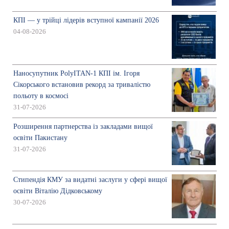
КПІ — у трійці лідерів вступної кампанії 2026
04-08-2026
Наносупутник PolyITAN-1 КПІ ім. Ігоря
Сікорського встановив рекорд за тривалістю
польоту в космосі
31-07-2026
Розширення партнерства із закладами вищої
освіти Пакистану
31-07-2026
Стипендія КМУ за видатні заслуги у сфері вищої
освіти Віталію Дідковському
30-07-2026