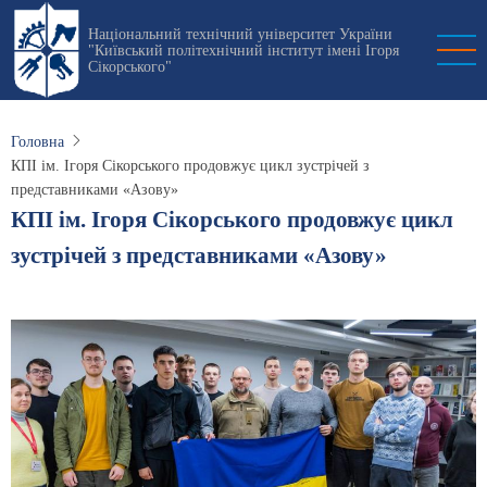
Перейти
Національний технічний університет України
до
"Київський політехнічний інститут імені Ігоря
основного
Сікорського"
вмісту
Головна
КПІ ім. Ігоря Сікорського продовжує цикл зустрічей з
представниками «Азову»
КПІ ім. Ігоря Сікорського продовжує цикл
зустрічей з представниками «Азову»