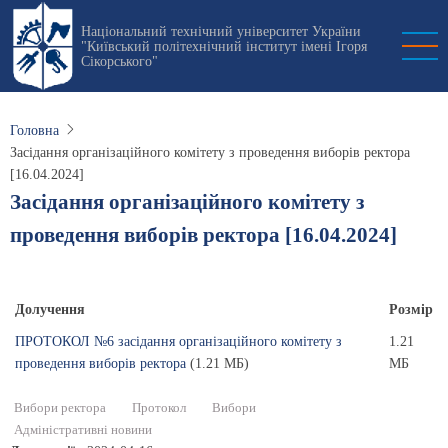
Перейти
Національний технічний університет України
до
"Київський політехнічний інститут імені Ігоря
основного
Сікорського"
вмісту
Головна
Засідання організаційного комітету з проведення виборів ректора
[16.04.2024]
Засідання організаційного комітету з
проведення виборів ректора [16.04.2024]
Долучення
Розмір
ПРОТОКОЛ №6 засідання організаційного комітету з
1.21
проведення виборів ректора
(1.21 МБ)
МБ
Вибори ректора
Протокол
Вибори
Адміністративні новини