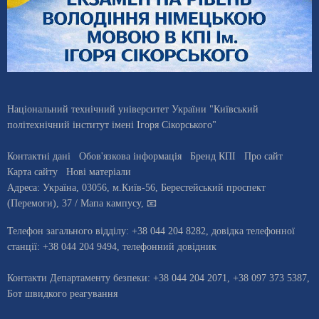
Національний технічний університет України "Київський
політехнічний інститут імені Ігоря Сікорського"
Контактні дані
Обов'язкова інформація
Бренд КПІ
Про сайт
Карта сайту
Нові матеріали
Адреса:
Україна
,
03056
, м.
Київ
-56,
Берестейський проспект
(Перемоги), 37
/ Мапа кампусу
,
📧
Телефон загального відділу:
+38 044 204 8282
, довiдка телефонної
станцiї:
+38 044 204 9494
,
телефонний довідник
Контакти Департаменту безпеки: +38 044 204 2071, +38 097 373 5387,
Бот швидкого реагування