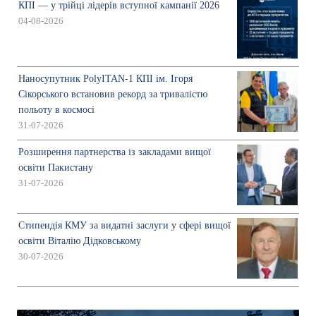
КПІ — у трійці лідерів вступної кампанії 2026
04-08-2026
Наносупутник PolyITAN-1 КПІ ім. Ігоря
Сікорського встановив рекорд за тривалістю
польоту в космосі
31-07-2026
Розширення партнерства із закладами вищої
освіти Пакистану
31-07-2026
Стипендія КМУ за видатні заслуги у сфері вищої
освіти Віталію Дідковському
30-07-2026