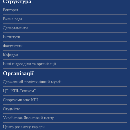
Структура
Ректорат
Вчена рада
Департаменти
Інститути
Факультети
Кафедри
Інші підрозділи та організації
Організації
Державний політехнічний музей
ЦТ “КПІ-Телеком”
Спорткомплекс КПІ
Студмісто
Українсько-Японський центр
Центр розвитку кар'єри