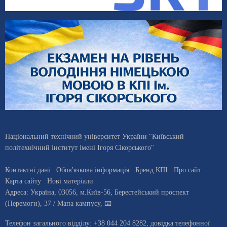
Національний технічний університет України "Київський
політехнічний інститут імені Ігоря Сікорського"
Контактні дані
Обов'язкова інформація
Бренд КПІ
Про сайт
Карта сайту
Нові матеріали
Адреса:
Україна
,
03056
, м.
Київ
-56,
Берестейський проспект
(Перемоги), 37
/ Мапа кампусу
,
📧
Телефон загального відділу:
+38 044 204 8282
, довiдка телефонної