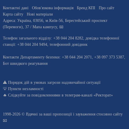
Контактні дані
Обов'язкова інформація
Бренд КПІ
Про сайт
Карта сайту
Нові матеріали
Адреса:
Україна
,
03056
, м.
Київ
-56,
Берестейський проспект
(Перемоги), 37
/ Мапа кампусу
,
📧
Телефон загального відділу:
+38 044 204 8282
, довiдка телефонної
станцiї:
+38 044 204 9494
,
телефонний довідник
Контакти Департаменту безпеки: +38 044 204 2071, +38 097 373 5387,
Бот швидкого реагування
⚠️
Порядок дій в умовах загрози надзвичайної ситуації
💡
Пункти незламності
🔥 Слідкуйте за повідомленнями в
телеграм-каналі «Ректорат»
1998-2026 © Вдячні за ваші
пропозиції і зауваження стосовно сайту
📧