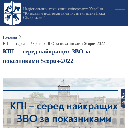
Перейти
Національний технічний університет України
до
"Київський політехнічний інститут імені Ігоря
основного
Сікорського"
вмісту
Головна
КПІ — серед найкращих ЗВО за показниками Scopus-2022
КПІ — серед найкращих ЗВО за
показниками Scopus-2022