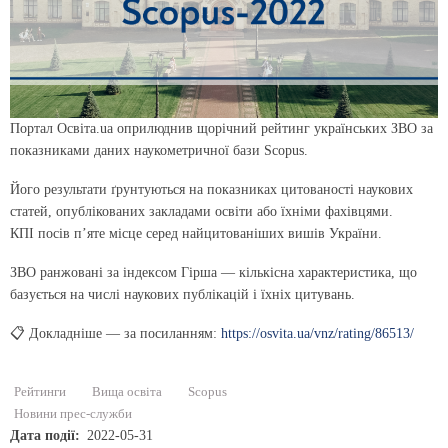
Портал Освіта.ua оприлюднив щорічний рейтинг українських ЗВО за
показниками даних наукометричної бази Scopus.
Його результати ґрунтуються на показниках цитованості наукових
статей, опублікованих закладами освіти або їхніми фахівцями.
КПІ посів п’яте місце серед найцитованіших вишів України.
ЗВО ранжовані за індексом Гірша — кількісна характеристика, що
базується на числі наукових публікацій і їхніх цитувань.
📋 Докладніше — за посиланням:
https://osvita.ua/vnz/rating/86513/
Рейтинги
Вища освіта
Scopus
Новини прес-служби
Дата події
2022-05-31