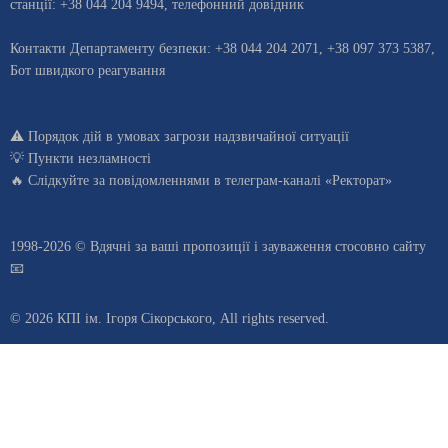
станцiї:
+38 044 204 9494
,
телефонний довідник
Контакти Департаменту безпеки: +38 044 204 2071, +38 097 373 5387,
Бот швидкого реагування
⚠️
Порядок дій в умовах загрози надзвичайної ситуації
💡
Пункти незламності
🔥 Слідкуйте за повідомленнями в
телеграм-каналі «Ректорат»
1998-2026 © Вдячні за ваші
пропозиції і зауваження стосовно сайту
📧
© 2026 КПІ ім. Ігоря Сікорського, All rights reserved.