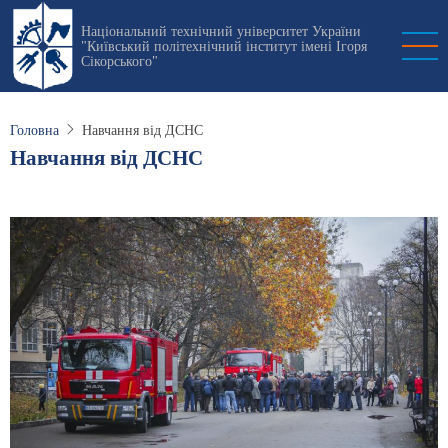
Перейти
Національний технічний університет України
до
"Київський політехнічний інститут імені Ігоря
основного
Сікорського"
вмісту
Головна
Навчання від ДСНС
Навчання від ДСНС