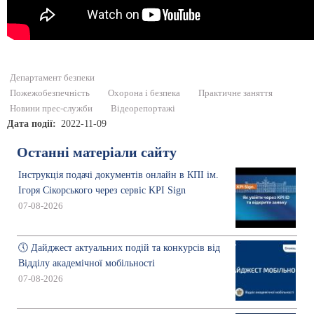
Департамент безпеки
Пожежобезпечність
Охорона і безпека
Практичне заняття
Новини прес-служби
Відеорепортажі
Дата події
2022-11-09
Останні матеріали сайту
Інструкція подачі документів онлайн в КПІ ім.
Ігоря Сікорського через сервіс KPI Sign
07-08-2026
🕔 Дайджест актуальних подій та конкурсів від
Відділу академічної мобільності
07-08-2026