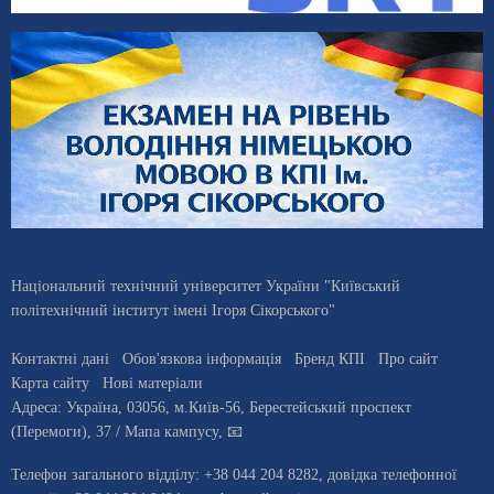
Національний технічний університет України "Київський
політехнічний інститут імені Ігоря Сікорського"
Контактні дані
Обов'язкова інформація
Бренд КПІ
Про сайт
Карта сайту
Нові матеріали
Адреса:
Україна
,
03056
, м.
Київ
-56,
Берестейський проспект
(Перемоги), 37
/ Мапа кампусу
,
📧
Телефон загального відділу:
+38 044 204 8282
, довiдка телефонної