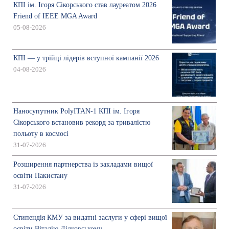
КПІ ім. Ігоря Сікорського став лауреатом 2026
Friend of IEEE MGA Award
05-08-2026
КПІ — у трійці лідерів вступної кампанії 2026
04-08-2026
Наносупутник PolyITAN-1 КПІ ім. Ігоря
Сікорського встановив рекорд за тривалістю
польоту в космосі
31-07-2026
Розширення партнерства із закладами вищої
освіти Пакистану
31-07-2026
Стипендія КМУ за видатні заслуги у сфері вищої
освіти Віталію Дідковському