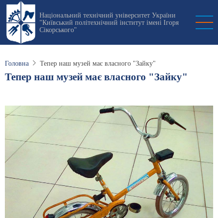
Перейти
Національний технічний університет України
до
"Київський політехнічний інститут імені Ігоря
основного
Сікорського"
вмісту
Головна
Тепер наш музей має власного "Зайку"
Тепер наш музей має власного "Зайку"