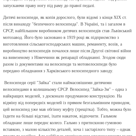
запускаючи праву ногу під раму до правої педалі.
Дитячі велосипеди, як копія дорослого, були відомі з кінця ХІХ ст.
після винаходу "безпечного велосипеда". В Україні, та і загалом в
СРСР, найбільшим виробником дитячих велосипедів став Львівський
мотозавод. Його було засновано в 1919 році як підприємство з
виготовлення сільськогосподарських машин, реманенту, возів, а
виробництво велосипедів почалося лише після Другої світової війни
на вивезеному з Німеччини як репарації обладнанні. Згодом сюди
разом із документами на велосипеди та мотовелосипеди було
передано обладнання з Харківського велосипедного заводу.
Велосипеди серії "Зайка" стали наймасовішими дитячими
велосипедами в колишньому СРСР. Велосипед "Зайка-3м" – одна з
найкращих моделей, з досконало продуманою конструкцією. На
відміну від попередніх моделей із прямим безгальмівним приводом,
цей велосипед уже мав обгінну муфту (трещітка). Тобто, можна було
їздити на більші відстані, їхати накатом, відпочити. Гальмом
обладнане лише переднє колесо. Гальмо з притискною гумовою
вставкою, з малою кількістю деталей, хоча і застарілого типу – однак