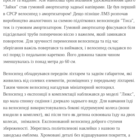
просте та надійне. Але найбільш оригінальним удосконаленням цього
"Зайки" став гумовий амортизатор задньої напіврами. Це був перший
в СРСР велосипед з амортизатором! Дещо пізніше ЛМЗ розпочав
виробництво аналогічних за схемою підліткових велосипедів "Тиса",
теж із гумовим амортизатором. Гумовий амортизатор фіксувався біля
підсідельної труби поперечною віссю з важелем, який замикався
поворотом. Для зручності перенесення велосипеда та під час
зберігання важіль повертався та виймався, і велосипед складався по
осі поряд із педальною кареткою. Його довжина таким чином
зменшувалась із понад метра до 60 см.
Велосипед обладнувався переднім ліхтарем та заднім габаритом, які
живились від солевих елементів, розміщених у передньому ліхтареві.
Таким чином велосипед нагадував мініатюрний мотоцикл.
Велосипед з експозиції в комплектації наближався до моделі "Люкс",
що мала спинку сидіння і дзеркало заднього виду. Для навчання їзді
на велосипеді використовувались бокові підтримуючі колеса (вони
входили в комплект), які після того як дитина освоювала їзду на двох
колесах, знімалися. Експонований велосипед доброго ступеня
збереженості. Збереглись поліетиленові наклейки з назвою та
заводська емблема. Хромовані деталі без відшарування покриття, а