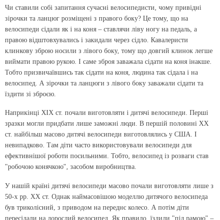
Чи ставили собі запитання сучасні велосипедисти, чому привідні
зірочки та ланцюг розміщені з правого боку? Це тому, що на
велосипеди сідали як і на коня – ставлячи ліву ногу на педаль, а
правою відштовхувались і закидали через сідло. Кавалеристи
клинкову зброю носили з лівого боку, тому що довгий клинок легше
виймати правою рукою. І саме зброя заважала сідати на коня інакше.
Тобто призвичаївшись так сідати на коня, людина так сідала і на
велосипед. А зірочки та ланцюги з лівого боку заважали сідати та
їздити зі зброєю.
Наприкінці ХІХ ст. почали виготовляти і дитячі велосипеди. Перші
зразки могли придбати лише заможні люди. В першій половині ХХ
ст. найбільш масово дитячі велосипеди виготовлялись у США. І
невипадково. Там діти часто використовували велосипеди для
ефективнішої роботи посильними. Тобто, велосипед із розваги став
"робочою конячкою", засобом виробництва.
У нашій країні дитячі велосипеди масово почали виготовляти лише з
50-х рр. ХХ ст. Однак наймасовішою моделлю дитячого велосипеда
був триколісний, з приводом на переднє колесо. А потім діти
пересідали на дорослий велосипед. Як правило, їздили "під рамою" –