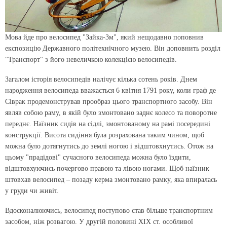
Мова йде про велосипед "Зайка-3м", який нещодавно поповнив
експозицію Державного політехнічного музею. Він доповнить розділ
"Транспорт" з його невеличкою колекцією велосипедів.
Загалом історія велосипедів налічує кілька сотень років. Днем
народження велосипеда вважається 6 квітня 1791 року, коли граф де
Сіврак продемонстрував прообраз цього транспортного засобу. Він
являв собою раму, в якій було змонтовано заднє колесо та поворотне
переднє. Наїзник сидів на сідлі, змонтованому на рамі посередині
конструкції. Висота сидіння була розрахована таким чином, щоб
можна було дотягнутись до землі ногою і відштовхнутись. Отож на
цьому "прадідові" сучасного велосипеда можна було їздити,
відштовхуючись почергово правою та лівою ногами. Щоб наїзник
штовхав велосипед – позаду керма змонтовано рамку, яка впиралась
у груди чи живіт.
Вдосконалюючись, велосипед поступово став більше транспортним
засобом, ніж розвагою. У другій половині ХІХ ст. особливої