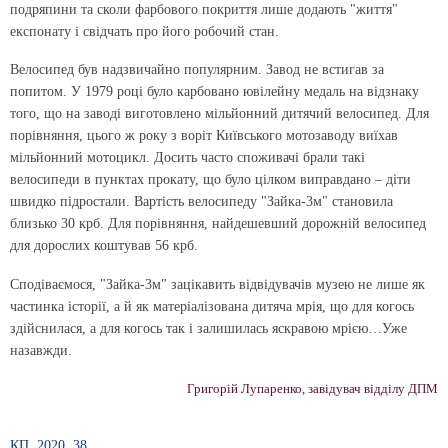
подряпини та сколи фарбового покриття лише додають "життя"
експонату і свідчать про його робочий стан.
Велосипед був надзвичайно популярним. Завод не встигав за
попитом. У 1979 році було карбовано ювілейну медаль на відзнаку
того, що на заводі виготовлено мільйонний дитячий велосипед. Для
порівняння, цього ж року з воріт Київського мотозаводу виїхав
мільйонний мотоцикл. Досить часто споживачі брали такі
велосипеди в пунктах прокату, що було цілком виправдано – діти
швидко підростали. Вартість велосипеду "Зайка-3м" становила
близько 30 крб. Для порівняння, найдешевший дорожній велосипед
для дорослих коштував 56 крб.
Сподіваємося, "Зайка-3м" зацікавить відвідувачів музею не лише як
частинка історії, а й як матеріалізована дитяча мрія, що для когось
здійснилася, а для когось так і залишилась яскравою мрією…Уже
назавжди.
Григорій Лупаренко, завідувач відділу ДПМ
КП, 2020, 38