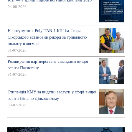
КПІ — у трійці лідерів вступної кампанії 2026
04-08-2026
Наносупутник PolyITAN-1 КПІ ім. Ігоря
Сікорського встановив рекорд за тривалістю
польоту в космосі
31-07-2026
Розширення партнерства із закладами вищої
освіти Пакистану
31-07-2026
Стипендія КМУ за видатні заслуги у сфері вищої
освіти Віталію Дідковському
30-07-2026