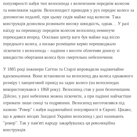
популярності набув тип велосипеда з величезним переднім колесом
та невеликим заднім. Велосипедист приводив у рух переднє колесо за
допомогою педалей, при цьому сидів майже над колесом. Така
конструкція дозволяла розвивати високу швидкість, однак… У разі
наїзду на перешкоду переднім колесом велосипед неминуче
перекидався вперед. Оскільки центр ваги був майже над віссю
переднього колеса, а низько розміщене кермо перешкоджало
зіскочити з велосипеда – падіння з висоти обличчям донизу зі
швидкістю обертання колеса було смертельно небезпечним.
У 1885 році інженери Саттон та Старлі впровадили надзвичайне
вдосконалення. Вони встановили на велосипед два колеса однакового
розміру і ланцюговий привід на заднє колесо (на велосипедах
використовувався з 1868 року). Велосипед став у рази безпечнішим.
Дійсно, у разі небезпеки можна зіскочити, а при падінні найчастіше
отримати лише синці та подряпини. Велосипед виготовлявся під
назвою "Ровер" і набув надзвичайної популярності в Європі. Цікаво,
що в деяких місцях Західної України велосипед і досі називають
"ровер". Так у пам'яті народу закарбувалась ця революційна
конструкція.