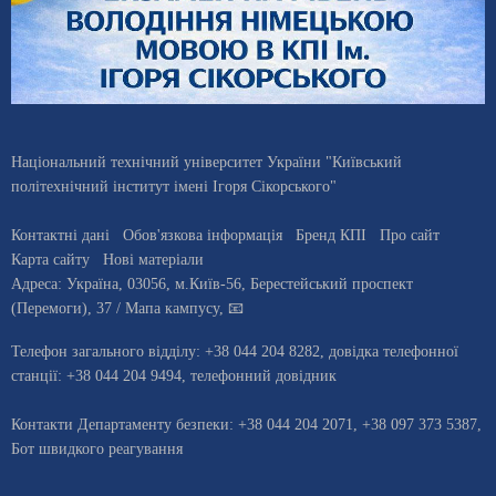
Національний технічний університет України "Київський
політехнічний інститут імені Ігоря Сікорського"
Контактні дані
Обов'язкова інформація
Бренд КПІ
Про сайт
Карта сайту
Нові матеріали
Адреса:
Україна
,
03056
, м.
Київ
-56,
Берестейський проспект
(Перемоги), 37
/ Мапа кампусу
,
📧
Телефон загального відділу:
+38 044 204 8282
, довiдка телефонної
станцiї:
+38 044 204 9494
,
телефонний довідник
Контакти Департаменту безпеки: +38 044 204 2071, +38 097 373 5387,
Бот швидкого реагування