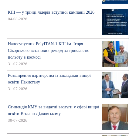
КПІ — у трійці лідерів вступної кампанії 2026
04-08-2026
Наносупутник PolyITAN-1 КПІ ім. Ігоря
Сікорського встановив рекорд за тривалістю
польоту в космосі
31-07-2026
Розширення партнерства із закладами вищої
освіти Пакистану
31-07-2026
Стипендія КМУ за видатні заслуги у сфері вищої
освіти Віталію Дідковському
30-07-2026