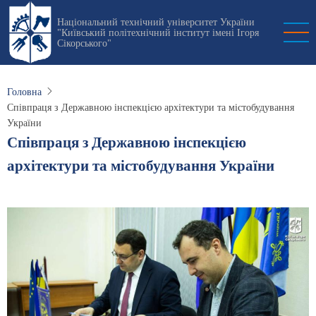
Перейти
Національний технічний університет України
до
"Київський політехнічний інститут імені Ігоря
основного
Сікорського"
вмісту
Головна
Співпраця з Державною інспекцією архітектури та містобудування
України
Співпраця з Державною інспекцією
архітектури та містобудування України