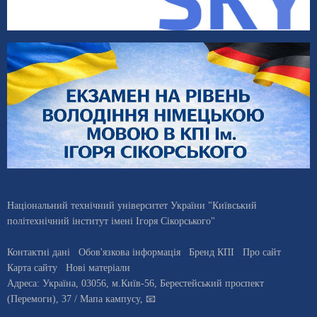
Національний технічний університет України "Київський
політехнічний інститут імені Ігоря Сікорського"
Контактні дані
Обов'язкова інформація
Бренд КПІ
Про сайт
Карта сайту
Нові матеріали
Адреса:
Україна
,
03056
, м.
Київ
-56,
Берестейський проспект
(Перемоги), 37
/ Мапа кампусу
,
📧