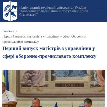
Перейти
Національний технічний університет України
до
"Київський політехнічний інститут імені Ігоря
основного
Сікорського"
вмісту
Головна
Перший випуск магістрів з управління у сфері оборонно-
промислового комплексу
Перший випуск магістрів з управління у
сфері оборонно-промислового комплексу