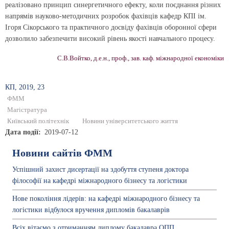
реалізовано принцип синергетичного ефекту, коли поєднання різних
напрямів науково-методичних розробок фахівців кафедр КПІ ім.
Ігоря Сікорського та практичного досвіду фахівців оборонної сфери
дозволило забезпечити високий рівень якості навчального процесу.
С.В.Войтко, д.е.н., проф., зав. каф. міжнародної економіки
КП, 2019, 23
ФММ
Магістратура
Київський політехнік
Новини університетського життя
Дата події
2019-07-12
Новини сайтів ФММ
Успішний захист дисертації на здобуття ступеня доктора
філософії на кафедрі міжнародного бізнесу та логістики
Нове покоління лідерів: на кафедрі міжнародного бізнесу та
логістики відбулося вручення дипломів бакалаврів
Всіх вітаємо з отриманням диплому бакалавра ОПП