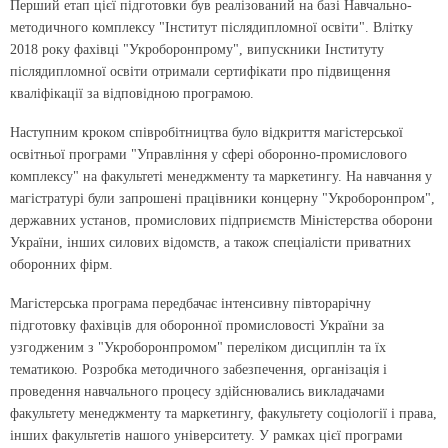
Перший етап цієї підготовки був реалізований на базі Навчально-
методичного комплексу "Інститут післядипломної освіти". Влітку
2018 року фахівці "Укроборонпрому", випускники Інституту
післядипломної освіти отримали сертифікати про підвищення
кваліфікації за відповідною програмою.
Наступним кроком співробітництва було відкриття магістерської
освітньої програми "Управління у сфері оборонно-промислового
комплексу" на факультеті менеджменту та маркетингу. На навчання у
магістратурі були запрошені працівники концерну "Укроборонпром",
державних установ, промислових підприємств Міністерства оборони
України, інших силових відомств, а також спеціалісти приватних
оборонних фірм.
Магістерська програма передбачає інтенсивну півторарічну
підготовку фахівців для оборонної промисловості України за
узгодженим з "Укроборонпромом" переліком дисциплін та їх
тематикою. Розробка методичного забезпечення, організація і
проведення навчального процесу здійснювались викладачами
факультету менеджменту та маркетингу, факультету соціології і права,
інших факультетів нашого університету. У рамках цієї програми