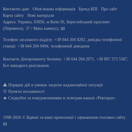
Контактні дані
Обов'язкова інформація
Бренд КПІ
Про сайт
Карта сайту
Нові матеріали
Адреса:
Україна
,
03056
, м.
Київ
-56,
Берестейський проспект
(Перемоги), 37
/ Мапа кампусу
,
📧
Телефон загального відділу:
+38 044 204 8282
, довiдка телефонної
станцiї:
+38 044 204 9494
,
телефонний довідник
Контакти Департаменту безпеки: +38 044 204 2071, +38 097 373 5387,
Бот швидкого реагування
⚠️
Порядок дій в умовах загрози надзвичайної ситуації
💡
Пункти незламності
🔥 Слідкуйте за повідомленнями в
телеграм-каналі «Ректорат»
1998-2026 © Вдячні за ваші
пропозиції і зауваження стосовно сайту
📧