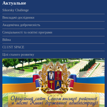
Актуальне
Sikorsky Challenge
Викладачі-дослідники
Академічна доброчесність
Спеціальності та освітні програми
Війна
CLUST SPACE
Цілі сталого розвитку