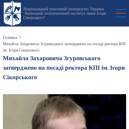
Перейти
Національний технічний університет України
до
"Київський політехнічний інститут імені Ігоря
основного
Сікорського"
вмісту
Головна
Михайла Захаровича Згуровського затверджено на посаді ректора КПІ
ім. Ігоря Сікорського
Михайла Захаровича Згуровського
затверджено на посаді ректора КПІ ім. Ігоря
Сікорського