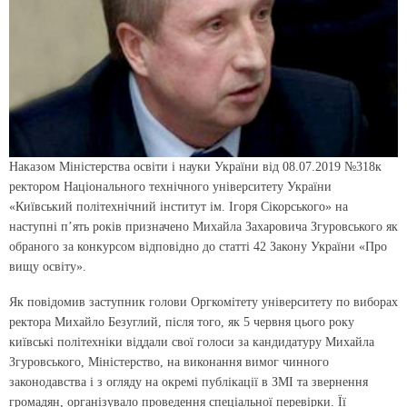
Наказом Міністерства освіти і науки України від 08.07.2019 №318к
ректором Національного технічного університету України
«Київський політехнічний інститут ім. Ігоря Сікорського» на
наступні п’ять років призначено Михайла Захаровича Згуровського як
обраного за конкурсом відповідно до статті 42 Закону України «Про
вищу освіту».
Як повідомив заступник голови Оргкомітету університету по виборах
ректора Михайло Безуглий, після того, як 5 червня цього року
київські політехніки віддали свої голоси за кандидатуру Михайла
Згуровського, Міністерство, на виконання вимог чинного
законодавства і з огляду на окремі публікації в ЗМІ та звернення
громадян, організувало проведення спеціальної перевірки. Її