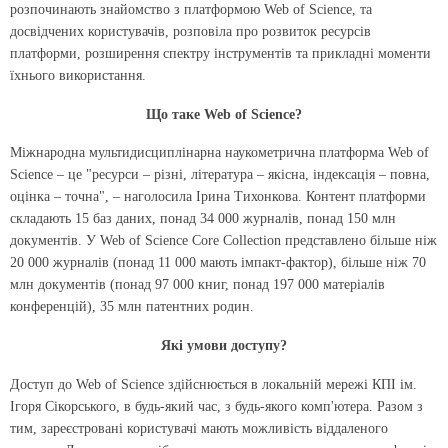
розпочинають знайомство з платформою Web of Science, та
досвідчених користувачів, розповіла про розвиток ресурсів
платформи, розширення спектру інструментів та прикладні моменти
їхнього використання.
Що таке Web of Science?
Міжнародна мультидисциплінарна наукометрична платформа Web of
Science – це "ресурси – різні, література – якісна, індексація – повна,
оцінка – точна", – наголосила Ірина Тихонкова. Контент платформи
складають 15 баз даних, понад 34 000 журналів, понад 150 млн
документів. У
Web of Science Core Collection
представлено більше ніж
20 000 журналів
(понад 11 000 мають імпакт-фактор), більше ніж 70
млн документів (понад 97 000 книг, понад 197 000 матеріалів
конференцій), 35 млн патентних родин.
Які умови доступу?
Доступ до Web of Science здійснюється в локальній мережі КПІ ім.
Ігоря Сікорського, в будь-який час, з будь-якого комп'ютера. Разом з
тим, зареєстровані користувачі мають можливість віддаленого