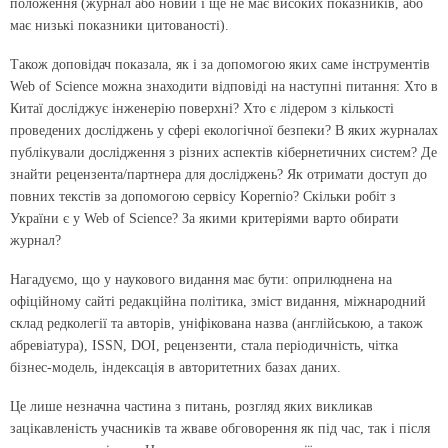
положення (журнал або новий і ще не має високих показників, або
має низькі показники цитованості).
Також доповідач показала, як і за допомогою яких саме інструментів
Web of Science можна знаходити відповіді на наступні питання: Хто в
Китаї досліджує інженерію поверхні? Хто є лідером з кількості
проведених досліджень у сфері екологічної безпеки? В яких журналах
публікували дослідження з різних аспектів кібернетичних систем? Де
знайти рецензента/партнера для досліджень? Як отримати доступ до
повних текстів за допомогою сервісу Kopernio? Скільки робіт з
України є у Web of Science? За якими критеріями варто обирати
журнал?
Нагадуємо, що у наукового видання має бути: оприлюднена на
офіційному сайті редакційна політика, зміст видання, міжнародний
склад редколегії та авторів, уніфікована назва (англійською, а також
абревіатура), ISSN, DOI, рецензенти, стала періодичність, чітка
бізнес-модель, індексація в авторитетних базах даних.
Це лише незначна частина з питань, розгляд яких викликав
зацікавленість учасників та жваве обговорення як під час, так і після