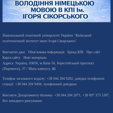
Національний технічний університет України "Київський
політехнічний інститут імені Ігоря Сікорського"
Контактні дані
Обов'язкова інформація
Бренд КПІ
Про сайт
Карта сайту
Нові матеріали
Адреса:
Україна
,
03056
, м.
Київ
-56,
Берестейський проспект
(Перемоги), 37
/ Мапа кампусу
,
📧
Телефон загального відділу:
+38 044 204 8282
, довiдка телефонної
станцiї:
+38 044 204 9494
,
телефонний довідник
Контакти Департаменту безпеки: +38 044 204 2071, +38 097 373 5387,
Бот швидкого реагування