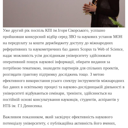
Уже другий рік поспіль КПІ ім.Ігоря Сікорського, успішно
пройшовши конкурсний відбір серед ЗВО та наукових установ МОН
на передплату за кошти держбюджету доступу до міжнародних
реферативних та наукометричних баз даних Scopus та Web of Science,
надає можливість усім дослідникам університету здійснювати
оперативний пошук наукової інформації, обирати видання за
потрібною тематикою, знаходити партнерів для спільних проектів,
розглядати грантову підтримку досліджень тощо. З метою
ефективного використання усього спектру інструментів міжнародних
баз даних в освітньому процесі та науково-дослідницькій діяльності в
університеті відбуваються семінари, тренінги, здійснюється на
постійній основі консультування науковців, студентів, аспірантів у
НТБ ім. Г.І.Денисенка.
Важливим показником, який засвідчує ефективність наукового
потенціалу університету, є публікаційна активність його вчених,