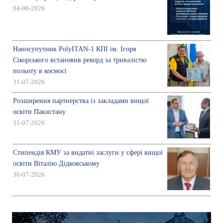
04-08-2026
Наносупутник PolyITAN-1 КПІ ім. Ігоря
Сікорського встановив рекорд за тривалістю
польоту в космосі
31-07-2026
Розширення партнерства із закладами вищої
освіти Пакистану
31-07-2026
Стипендія КМУ за видатні заслуги у сфері вищої
освіти Віталію Дідковському
30-07-2026