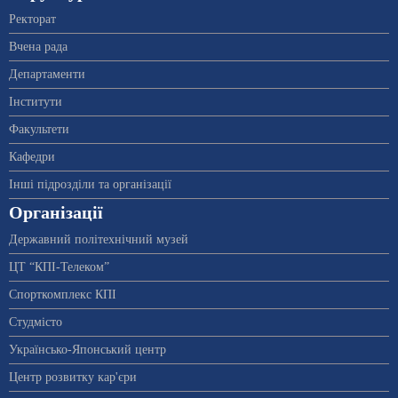
Ректорат
Вчена рада
Департаменти
Інститути
Факультети
Кафедри
Інші підрозділи та організації
Організації
Державний політехнічний музей
ЦТ “КПІ-Телеком”
Спорткомплекс КПІ
Студмісто
Українсько-Японський центр
Центр розвитку кар'єри