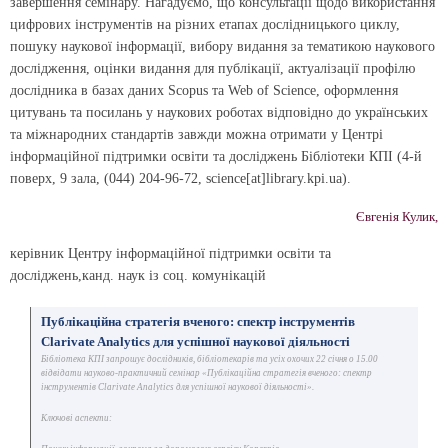
завершення семінару. Нагадуємо, що консультації щодо використання
цифрових інструментів на різних етапах дослідницького циклу,
пошуку наукової інформації, вибору видання за тематикою наукового
дослідження, оцінки видання для публікації, актуалізації профілю
дослідника в базах даних Scopus та Web of Science, оформлення
цитувань та посилань у наукових роботах відповідно до українських
та міжнародних стандартів завжди можна отримати у
Центрі
інформаційної підтримки освіти та досліджень Бібліотеки КПІ (4-й
поверх, 9 зала, (044) 204-96-72, science[at]library.kpi.ua)
.
Євгенія Кулик,
керівник Центру інформаційної підтримки освіти та
досліджень,канд. наук із соц. комунікацій
Публікаційна стратегія вченого: спектр інструментів
Clarivate Analytics для успішної наукової діяльності
Бібліотека КПІ запрошує дослідників, бібліотекарів та усіх охочих 22 січня о 15.00
відвідати науково-практичний семінар «Публікаційна стратегія вченого: спектр
інструментів Clarivate Analytics для успішної наукової діяльності».
Ключові аспекти: