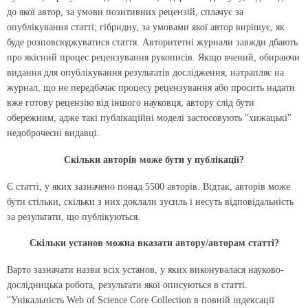
до якої автор, за умови позитивних рецензій, сплачує за
опублікування статті;
гібридну,
за умовами якої автор вирішує, як
буде розповсюджуватися стаття. Авторитетні журнали завжди дбають
про
якісний процес рецензування рукописів
. Якщо вчений, обираючи
видання для опублікування результатів дослідження, натрапляє на
журнал, що не передбачає процесу рецензування або просить надати
вже готову рецензію від іншого науковця, автору слід бути
обережним, адже такі публікаційні моделі застосовують "хижацькі"
недоброчесні видавці.
Скільки авторів може бути у публікації?
Є статті, у яких зазначено понад 5500 авторів. Відтак, авторів може
бути стільки, скільки з них доклали зусиль і несуть відповідальність
за результати, що публікуються.
Скільки установ можна вказати автору/авторам статті?
Варто зазначати назви всіх установ, у яких виконувалася науково-
дослідницька робота, результати якої описуються в статті.
"Унікальність Web of Science Core Collection в повній індексації