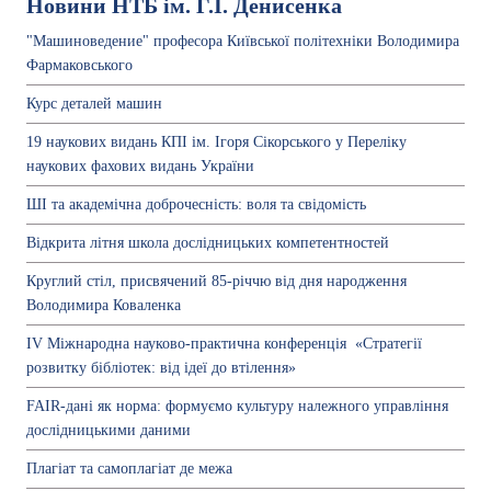
Новини НТБ ім. Г.І. Денисенка
"Машиноведение" професора Київської політехніки Володимира
Фармаковського
Курс деталей машин
19 наукових видань КПІ ім. Ігоря Сікорського у Переліку
наукових фахових видань України
ШІ та академічна доброчесність: воля та свідомість
Відкрита літня школа дослідницьких компетентностей
Круглий стіл, присвячений 85-річчю від дня народження
Володимира Коваленка
ІV Міжнародна науково-практична конференція «Стратегії
розвитку бібліотек: від ідеї до втілення»
FAIR-дані як норма: формуємо культуру належного управління
дослідницькими даними
Плагіат та самоплагіат де межа