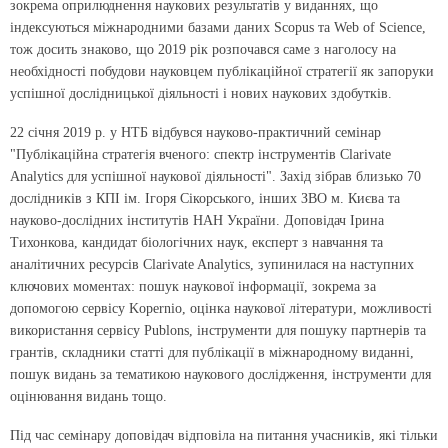
зокрема оприлюднення наукових результатів у виданнях, що
індексуються міжнародними базами даних Scopus та Web of Science,
тож досить знаково, що 2019 рік розпочався саме з наголосу на
необхідності побудови науковцем публікаційної стратегії як запоруки
успішної дослідницької діяльності і нових наукових здобутків.
22 січня 2019 р. у НТБ відбувся науково-практичний семінар
"Публікаційна стратегія вченого: спектр інструментів Clarivate
Analytics для успішної наукової діяльності". Захід зібрав близько 70
дослідників з КПІ ім. Ігоря Сікорського, інших ЗВО м. Києва та
науково-дослідних інститутів НАН України. Доповідач Ірина
Тихонкова, кандидат біологічних наук, експерт з навчання та
аналітичних ресурсів Clarivate Analytics, зупинилася на наступних
ключових моментах: пошук наукової інформації, зокрема за
допомогою сервісу Kopernio, оцінка наукової літератури, можливості
використання сервісу Publons, інструменти для пошуку партнерів та
грантів, складники статті для публікації в міжнародному виданні,
пошук видань за тематикою наукового дослідження, інструменти для
оцінювання видань тощо.
Під час семінару доповідач відповіла на питання учасників, які тільки