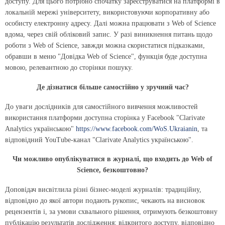
доступу. Для цього потрібно спочатку зареєструватися на платформі в
локальній мережі університету, використовуючи корпоративну або
особисту електронну адресу. Далі можна працювати з Web of Science
вдома, через свій обліковий запис. У разі виникнення питань щодо
роботи з Web of Science, завжди можна скористатися підказками,
обравши в меню "Довідка Web of Science", функція буде доступна
мовою, релевантною до сторінки пошуку.
Де дізнатися більше самостійно у зручний час?
До уваги дослідників для самостійного вивчення можливостей
використання платформи доступна сторінка у Facebook "Clarivate
Analytics українською"
https://www.facebook.com/WoS.Ukraianin
,
та
відповідний YouTube-канал "Clarivate Analytics українською".
Чи можливо опублікуватися в журналі, що входить до Web of
Science, безкоштовно?
Доповідач висвітлила різні бізнес-моделі журналів:
традиційну,
відповідно до якої автори подають рукопис, чекають на висновок
рецензентів і, за умови схвального рішення, отримують безкоштовну
публікацію результатів дослідження;
відкритого доступу,
відповідно