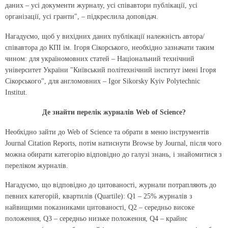
даних – усі документи журналу, усі співавтори публікації, усі
організації, усі гранти", – підкреслила доповідач.
Нагадуємо, щоб у вихідних даних публікації належність автора/
співавтора до КПІ ім. Ігоря Сікорського, необхідно зазначати таким
чином: для україномовних статей – Національний технічний
університет України "Київський політехнічний інститут імені Ігоря
Сікорського", для англомовних –
Igor Sikorsky Kyiv Polytechnic
Institut.
Де знайти перелік журналів Web of Science?
Необхідно зайти до Web of Science та обрати в меню інструментів
Journal Citation Reports, потім натиснути Browse by Journal, після чого
можна обирати категорію відповідно до галузі знань, і знайомитися з
переліком журналів.
Нагадуємо, що відповідно до цитованості, журнали потрапляють до
певних категорій, квартилів (Quartile): Q1 – 25% журналів з
найвищими показниками цитованості, Q2 – середньо високе
положення, Q3 – середньо низьке положення, Q4 – крайнє