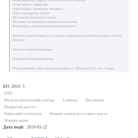
Пошук інформації, зокрема за допомогою сервісу Kopernio
Оцінка наукової літератури
Сервіс Publons: можливості для вченого
Пошук партнерів та грантів
Що потрібно для хорошої статті
Чи можна публікуватися за кордоном безкоштовно
Як перевірити, куди мене запросили публікуватися
Доповідач: Ірина Тихонкова, к.б.н., експерт з навчання та аналітичних ресурсів Clarivate
Analytics.
Участь у семінарі безкоштовна.
Потрібна попередня реєстрація.
Місце проведення: м. Київ, проспект Перемоги, 37, Бібліотека КПІ, 9 зал, 4 поверх.
КП: 2019, 5
НТБ
Науково-практичний семінар
Семінар
Цитування
Відкритий доступ
Київський політехнік
Новини університетського життя
Новини науки
Дата події
2019-01-22