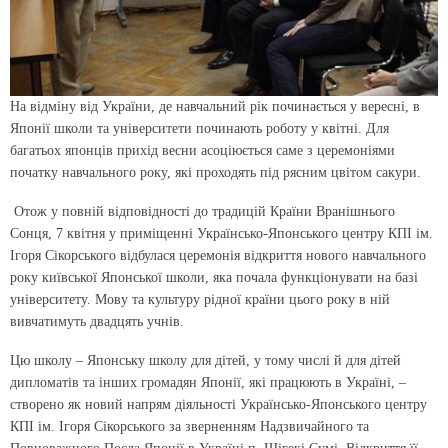
На відміну від України, де навчальний рік починається у вересні, в
Японії школи та університети починають роботу у квітні. Для
багатьох японців прихід весни асоціюється саме з церемоніями
початку навчального року, які проходять під рясним цвітом сакури.
Отож у повній відповідності до традицій Країни Вранішнього
Сонця, 7 квітня у приміщенні Українсько-Японського центру КПІ ім.
Ігоря Сікорського відбулася церемонія відкриття нового навчального
року київської Японської школи, яка почала функціонувати на базі
університету. Мову та культуру рідної країни цього року в ній
вивчатимуть двадцять учнів.
Цю школу – Японську школу для дітей, у тому числі й для дітей
дипломатів та інших громадян Японії, які працюють в Україні, –
створено як новий напрям діяльності Українсько-Японського центру
КПІ ім. Ігоря Сікорського за зверненням Надзвичайного та