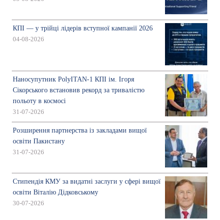
КПІ — у трійці лідерів вступної кампанії 2026
04-08-2026
Наносупутник PolyITAN-1 КПІ ім. Ігоря
Сікорського встановив рекорд за тривалістю
польоту в космосі
31-07-2026
Розширення партнерства із закладами вищої
освіти Пакистану
31-07-2026
Стипендія КМУ за видатні заслуги у сфері вищої
освіти Віталію Дідковському
30-07-2026