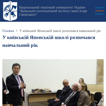
Перейти
Національний технічний університет України
до
"Київський політехнічний інститут імені Ігоря
основного
Сікорського"
вмісту
Головна
У київській Японській школі розпочався навчальний рік
У київській Японській школі розпочався
навчальний рік