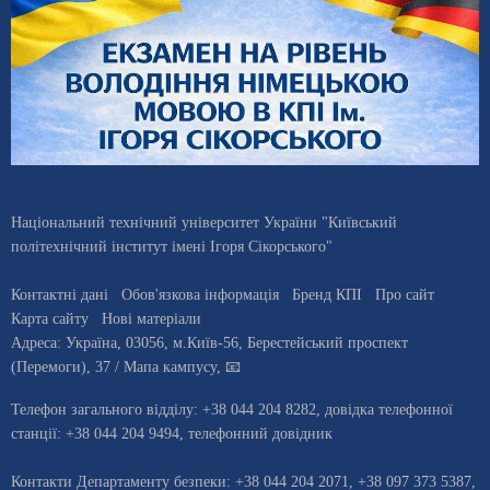
Національний технічний університет України "Київський
політехнічний інститут імені Ігоря Сікорського"
Контактні дані
Обов'язкова інформація
Бренд КПІ
Про сайт
Карта сайту
Нові матеріали
Адреса:
Україна
,
03056
, м.
Київ
-56,
Берестейський проспект
(Перемоги), 37
/ Мапа кампусу
,
📧
Телефон загального відділу:
+38 044 204 8282
, довiдка телефонної
станцiї:
+38 044 204 9494
,
телефонний довідник
Контакти Департаменту безпеки: +38 044 204 2071, +38 097 373 5387,