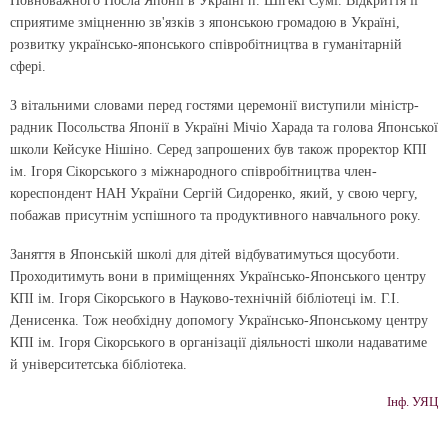
Повноважного Посла Японії в Україні п. Шігекі Сумі. Відкриття її
сприятиме зміцненню зв'язків з японською громадою в Україні,
розвитку українсько-японського співробітництва в гуманітарній
сфері.
З вітальними словами перед гостями церемонії виступили міністр-
радник Посольства Японії в Україні Мічіо Харада та голова Японської
школи Кейсуке Нішіно. Серед запрошених був також проректор КПІ
ім. Ігоря Сікорського з міжнародного співробітництва член-
кореспондент НАН України Сергій Сидоренко, який, у свою чергу,
побажав присутнім успішного та продуктивного навчального року.
Заняття в Японській школі для дітей відбуватимуться щосуботи.
Проходитимуть вони в приміщеннях Українсько-Японського центру
КПІ ім. Ігоря Сікорського в Науково-технічній бібліотеці ім. Г.І.
Денисенка. Тож необхідну допомогу Українсько-Японському центру
КПІ ім. Ігоря Сікорського в організації діяльності школи надаватиме
й університетська бібліотека.
Інф. УЯЦ