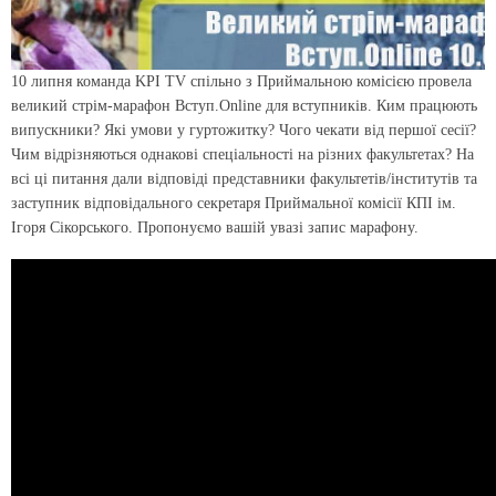
10 липня команда KPI TV спільно з Приймальною комісією провела
великий стрім-марафон Вступ.Online для вступників. Ким працюють
випускники? Які умови у гуртожитку? Чого чекати від першої сесії?
Чим відрізняються однакові спеціальності на різних факультетах? На
всі ці питання дали відповіді представники факультетів/інститутів та
заступник відповідального секретаря Приймальної комісії КПІ ім.
Ігоря Сікорського. Пропонуємо вашій увазі запис марафону.