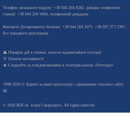
Телефон загального відділу:
+38 044 204 8282
, довiдка телефонної
станцiї:
+38 044 204 9494
,
телефонний довідник
Контакти Департаменту безпеки: +38 044 204 2071, +38 097 373 5387,
Бот швидкого реагування
⚠️
Порядок дій в умовах загрози надзвичайної ситуації
💡
Пункти незламності
🔥 Слідкуйте за повідомленнями в
телеграм-каналі «Ректорат»
1998-2026 © Вдячні за ваші
пропозиції і зауваження стосовно сайту
📧
© 2026 КПІ ім. Ігоря Сікорського, All rights reserved.