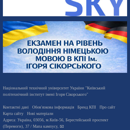
Національний технічний університет України "Київський
політехнічний інститут імені Ігоря Сікорського"
Контактні дані
Обов'язкова інформація
Бренд КПІ
Про сайт
Карта сайту
Нові матеріали
Адреса:
Україна
,
03056
, м.
Київ
-56,
Берестейський проспект
(Перемоги), 37
/ Мапа кампусу
,
📧