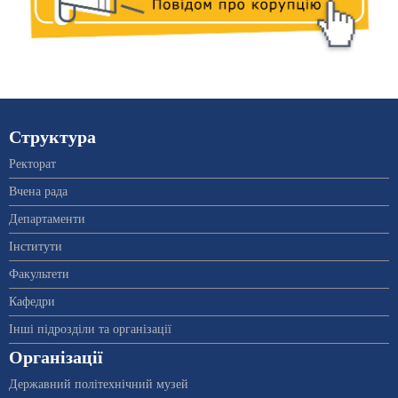
Структура
Ректорат
Вчена рада
Департаменти
Інститути
Факультети
Кафедри
Інші підрозділи та організації
Організації
Державний політехнічний музей