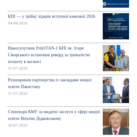
КПІ — у трійці лідерів вступної кампанії 2026
04-08-2026
Наносупутник PolyITAN-1 КПІ ім. Ігоря
Сікорського встановив рекорд за тривалістю
польоту в космосі
31-07-2026
Розширення партнерства із закладами вищої
освіти Пакистану
31-07-2026
Стипендія КМУ за видатні заслуги у сфері вищої
освіти Віталію Дідковському
30-07-2026