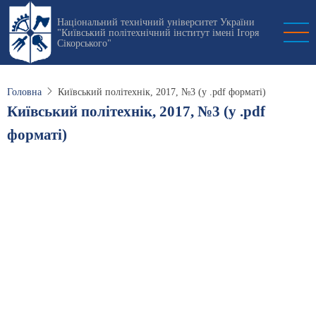
Перейти
Національний технічний університет України
до
"Київський політехнічний інститут імені Ігоря
основного
Сікорського"
вмісту
Головна
Київський політехнік, 2017, №3 (у .pdf форматі)
Київський політехнік, 2017, №3 (у .pdf
форматі)