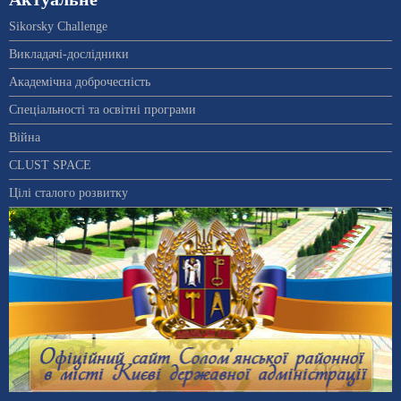
Sikorsky Challenge
Викладачі-дослідники
Академічна доброчесність
Спеціальності та освітні програми
Війна
CLUST SPACE
Цілі сталого розвитку