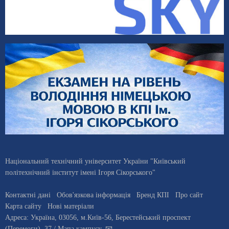
Національний технічний університет України "Київський
політехнічний інститут імені Ігоря Сікорського"
Контактні дані
Обов'язкова інформація
Бренд КПІ
Про сайт
Карта сайту
Нові матеріали
Адреса:
Україна
,
03056
, м.
Київ
-56,
Берестейський проспект
(Перемоги), 37
/ Мапа кампусу
,
📧