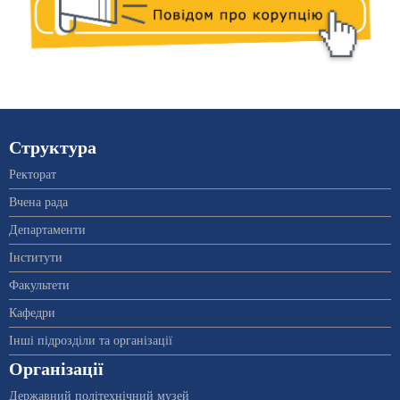
Структура
Ректорат
Вчена рада
Департаменти
Інститути
Факультети
Кафедри
Інші підрозділи та організації
Організації
Державний політехнічний музей