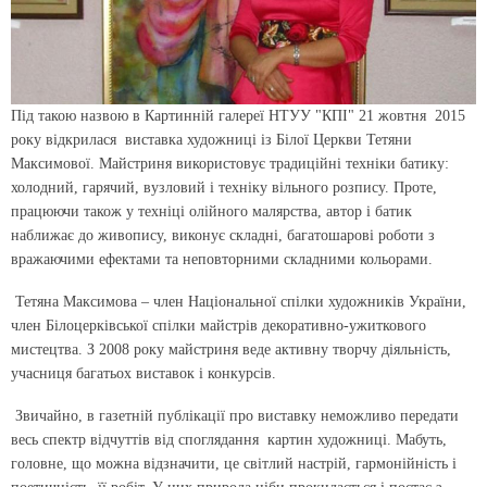
Під такою назвою в Картинній галереї НТУУ "КПІ" 21 жовтня 2015
року відкрилася виставка художниці із Білої Церкви Тетяни
Максимової. Майстриня використовує традиційні техніки батику:
холодний, гарячий, вузловий і техніку вільного розпису. Проте,
працюючи також у техніці олійного малярства, автор і батик
наближає до живопису, виконує складні, багатошарові роботи з
вражаючими ефектами та неповторними складними кольорами.
Тетяна Максимова – член Національної спілки художників України,
член Білоцерківської спілки майстрів декоративно-ужиткового
мистецтва. З 2008 року майстриня веде активну творчу діяльність,
учасниця багатьох виставок і конкурсів.
Звичайно, в газетній публікації про виставку неможливо передати
весь спектр відчуттів від споглядання картин художниці. Мабуть,
головне, що можна відзначити, це світлий настрій, гармонійність і