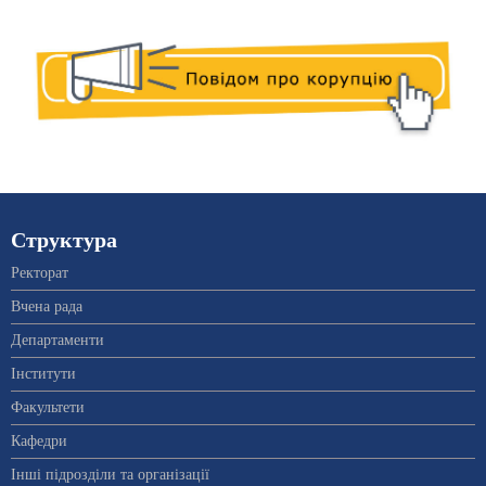
Структура
Ректорат
Вчена рада
Департаменти
Інститути
Факультети
Кафедри
Інші підрозділи та організації