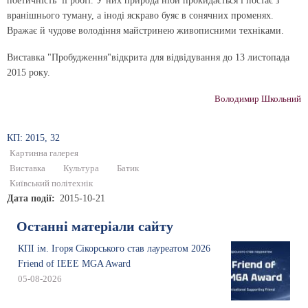
поетичність її робіт. У них природа ніби прокидається і постає з
вранішнього туману, а іноді яскраво буяє в сонячних променях.
Вражає й чудове володіння майстринею живописними техніками.
Виставка "Пробудження"відкрита для відвідування до 13 листопада
2015 року.
Володимир Школьний
КП: 2015, 32
Картинна галерея
Виставка
Культура
Батик
Київський політехнік
Дата події
2015-10-21
Останні матеріали сайту
КПІ ім. Ігоря Сікорського став лауреатом 2026
Friend of IEEE MGA Award
05-08-2026