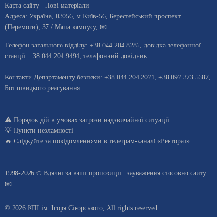
Карта сайту
Нові матеріали
Адреса:
Україна
,
03056
, м.
Київ
-56,
Берестейський проспект
(Перемоги), 37
/ Мапа кампусу
,
📧
Телефон загального відділу:
+38 044 204 8282
, довiдка телефонної
станцiї:
+38 044 204 9494
,
телефонний довідник
Контакти Департаменту безпеки: +38 044 204 2071, +38 097 373 5387,
Бот швидкого реагування
⚠️
Порядок дій в умовах загрози надзвичайної ситуації
💡
Пункти незламності
🔥 Слідкуйте за повідомленнями в
телеграм-каналі «Ректорат»
1998-2026 © Вдячні за ваші
пропозиції і зауваження стосовно сайту
📧
© 2026 КПІ ім. Ігоря Сікорського, All rights reserved.