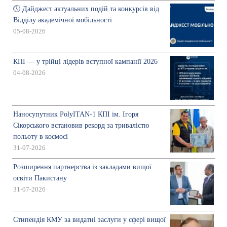
🕔 Дайджест актуальних подій та конкурсів від
Відділу академічної мобільності
05-08-2026
КПІ — у трійці лідерів вступної кампанії 2026
04-08-2026
Наносупутник PolyITAN-1 КПІ ім. Ігоря
Сікорського встановив рекорд за тривалістю
польоту в космосі
31-07-2026
Розширення партнерства із закладами вищої
освіти Пакистану
31-07-2026
Стипендія КМУ за видатні заслуги у сфері вищої