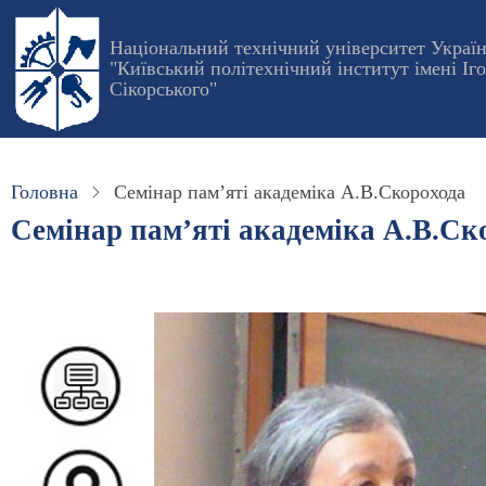
Перейти
до
Національний технічний університет Украї
"Київський політехнічний інститут імені Іг
основного
Сікорського"
вмісту
Головна
Семінар пам’яті академіка А.В.Скорохода
Семінар пам’яті академіка А.В.Ск