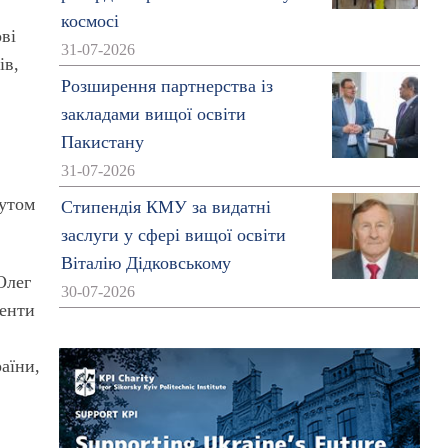
космосі
ві
31-07-2026
ів,
Розширення партнерства із
закладами вищої освіти
Пакистану
31-07-2026
тутом
Стипендія КМУ за видатні
заслуги у сфері вищої освіти
Віталію Дідковському
Олег
30-07-2026
денти
аїни,
о