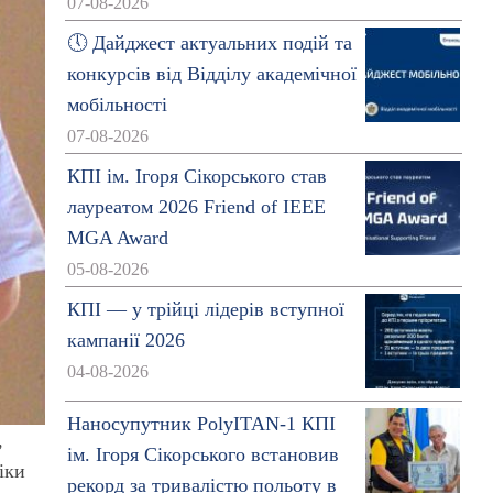
07-08-2026
🕔 Дайджест актуальних подій та
конкурсів від Відділу академічної
мобільності
07-08-2026
КПІ ім. Ігоря Сікорського став
лауреатом 2026 Friend of IEEE
MGA Award
05-08-2026
КПІ — у трійці лідерів вступної
кампанії 2026
04-08-2026
Наносупутник PolyITAN-1 КПІ
,
ім. Ігоря Сікорського встановив
іки
рекорд за тривалістю польоту в