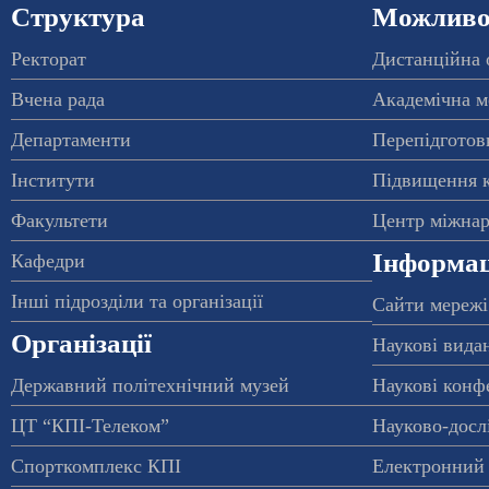
Структура
Можливос
Ректорат
Дистанційна 
Вчена рада
Академічна м
Департаменти
Перепідготовк
Інститути
Підвищення к
Факультети
Центр міжнар
Інформац
Кафедри
Інші підрозділи та організації
Сайти мережі
Організації
Наукові вида
Державний політехнічний музей
Наукові конф
ЦТ “КПІ-Телеком”
Науково-досл
Спорткомплекс КПІ
Електронний 