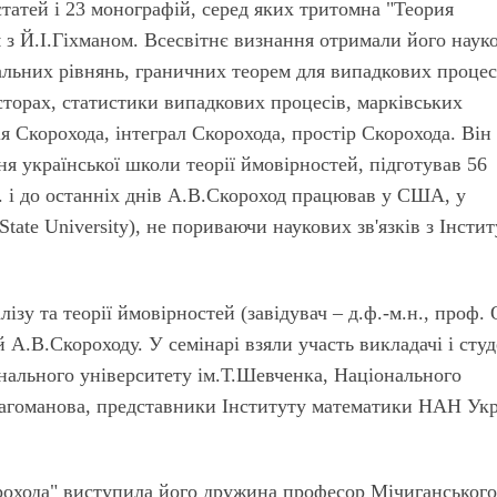
 статей і 23 монографій, серед яких тритомна "Теория
 з Й.І.Гіхманом. Всесвітнє визнання отримали його науко
альних рівнянь, граничних теорем для випадкових процес
сторах, статистики випадкових процесів, марківських
я Скорохода, інтеграл Скорохода, простір Скорохода. Він
я української школи теорії ймовірностей, підготував 56
 р. і до останніх днів А.В.Скороход працював у США, у
tate University), не пориваючи наукових зв'язків з Інсти
ізу та теорії ймовірностей (завідувач – д.ф.-м.н., проф. 
А.В.Скороходу. У семінарі взяли участь викладачі і сту
онального університету ім.Т.Шевченка, Національного
рагоманова, представники Інституту математики НАН Укр
рохода" виступила його дружина професор Мічиганськог