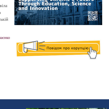
віла
а
ській
аєнко