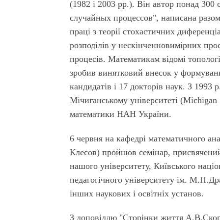
(1982 і 2003 рр.). Він автор понад 300
случайных процессов", написана разом
праці з теорії стохастичних диференці
розподілів у нескінченновимірних про
процесів. Математикам відомі топологі
зробив винятковий внесок у формуванн
кандидатів і 17 докторів наук. З 1993
Мічиганському університеті (Michigan S
математики НАН України.
6 червня на кафедрі математичного анал
Клесов) пройшов семінар, присвячений 
нашого університету, Київського наці
педагогічного університету ім. М.П.Д
інших наукових і освітніх установ.
З доповіддю "Сторінки життя А.В.Ско