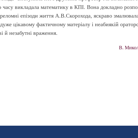
о часу викладала математику в КПІ. Вона докладно розпо
ереломні епізоди життя А.В.Скорохода, яскраво змалювал
 дуже цікавому фактичному матеріалу і неабиякій оратор
і й незабутні враження.
В. Микол