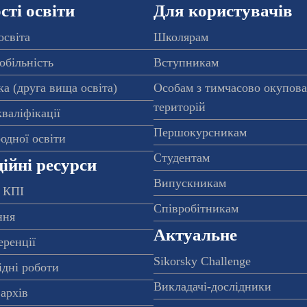
ті освіти
Для користувачів
освіта
Школярам
обільність
Вступникам
а (друга вища освіта)
Особам з тимчасово окупов
територій
валіфікації
Першокурсникам
одної освіти
Студентам
ійні ресурси
Випускникам
 КПІ
Співробітникам
ння
Актуальне
еренції
Sikorsky Challenge
ідні роботи
Викладачі-дослідники
архів