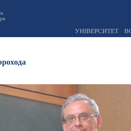
ни
оря
УНІВЕРСИТЕТ
В
орохода