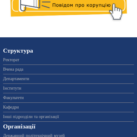
Структура
Ректорат
Вчена рада
Департаменти
Інститути
Факультети
Кафедри
Інші підрозділи та організації
Організації
Державний політехнічний музей