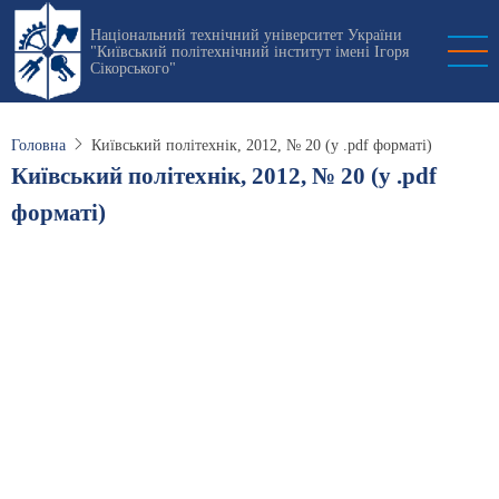
Перейти
Національний технічний університет України
до
"Київський політехнічний інститут імені Ігоря
основного
Сікорського"
вмісту
Головна
Київський політехнік, 2012, № 20 (у .pdf форматі)
Київський політехнік, 2012, № 20 (у .pdf
форматі)