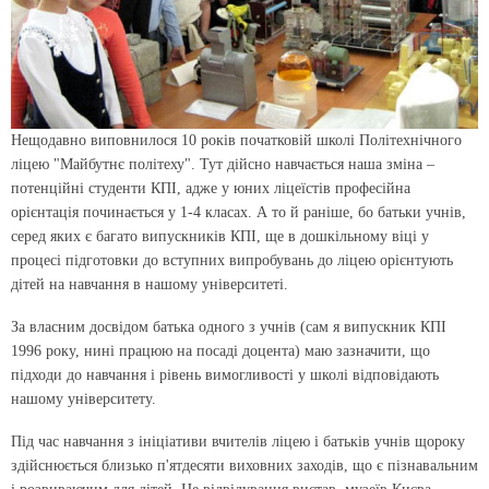
Нещодавно виповнилося 10 років початковій школі Політехнічного
ліцею "Майбутнє політеху". Тут дійсно навчається наша зміна –
потенційні студенти КПІ, адже у юних ліцеїстів професійна
орієнтація починається у 1-4 класах. А то й раніше, бо батьки учнів,
серед яких є багато випускників КПІ, ще в дошкільному віці у
процесі підготовки до вступних випробувань до ліцею орієнтують
дітей на навчання в нашому університеті.
За власним досвідом батька одного з учнів (сам я випускник КПІ
1996 року, нині працюю на посаді доцента) маю зазначити, що
підходи до навчання і рівень вимогливості у школі відповідають
нашому університету.
Під час навчання з ініціативи вчителів ліцею і батьків учнів щороку
здійснюється близько п'ятдесяти виховних заходів, що є пізнавальним