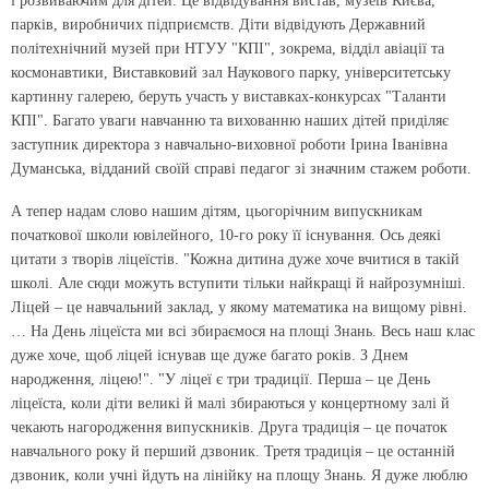
і розвиваючим для дітей. Це відвідування вистав, музеїв Києва,
парків, виробничих підприємств. Діти відвідують Державний
політехнічний музей при НТУУ "КПІ", зокрема, відділ авіації та
космонавтики, Виставковий зал Наукового парку, університетську
картинну галерею, беруть участь у виставках-конкурсах "Таланти
КПІ". Багато уваги навчанню та вихованню наших дітей приділяє
заступник директора з навчально-виховної роботи Ірина Іванівна
Думанська, відданий своїй справі педагог зі значним стажем роботи.
А тепер надам слово нашим дітям, цьогорічним випускникам
початкової школи ювілейного, 10-го року її існування. Ось деякі
цитати з творів ліцеїстів. "Кожна дитина дуже хоче вчитися в такій
школі. Але сюди можуть вступити тільки найкращі й найрозумніші.
Ліцей – це навчальний заклад, у якому математика на вищому рівні.
… На День ліцеїста ми всі збираємося на площі Знань. Весь наш клас
дуже хоче, щоб ліцей існував ще дуже багато років. З Днем
народження, ліцею!". "У ліцеї є три традиції. Перша – це День
ліцеїста, коли діти великі й малі збираються у концертному залі й
чекають нагородження випускників. Друга традиція – це початок
навчального року й перший дзвоник. Третя традиція – це останній
дзвоник, коли учні йдуть на лінійку на площу Знань. Я дуже люблю