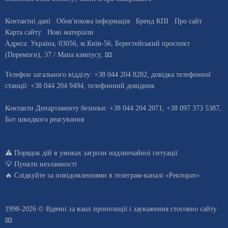
Контактні дані
Обов'язкова інформація
Бренд КПІ
Про сайт
Карта сайту
Нові матеріали
Адреса:
Україна
,
03056
, м.
Київ
-56,
Берестейський проспект
(Перемоги), 37
/ Мапа кампусу
,
📧
Телефон загального відділу:
+38 044 204 8282
, довiдка телефонної
станцiї:
+38 044 204 9494
,
телефонний довідник
Контакти Департаменту безпеки: +38 044 204 2071, +38 097 373 5387,
Бот швидкого реагування
⚠️
Порядок дій в умовах загрози надзвичайної ситуації
💡
Пункти незламності
🔥 Слідкуйте за повідомленнями в
телеграм-каналі «Ректорат»
1998-2026 © Вдячні за ваші
пропозиції і зауваження стосовно сайту
📧