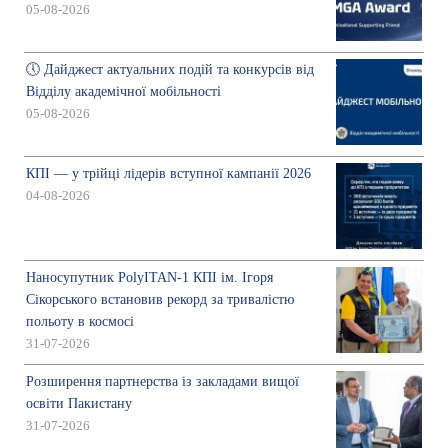
05-08-2026
🕔 Дайджест актуальних подій та конкурсів від
Відділу академічної мобільності
05-08-2026
КПІ — у трійці лідерів вступної кампанії 2026
04-08-2026
Наносупутник PolyITAN-1 КПІ ім. Ігоря
Сікорського встановив рекорд за тривалістю
польоту в космосі
31-07-2026
Розширення партнерства із закладами вищої
освіти Пакистану
31-07-2026