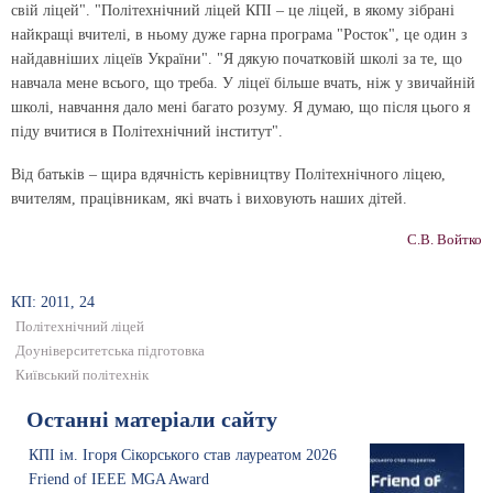
свій ліцей". "Політехнічний ліцей КПІ – це ліцей, в якому зібрані
найкращі вчителі, в ньому дуже гарна програма "Росток", це один з
найдавніших ліцеїв України". "Я дякую початковій школі за те, що
навчала мене всього, що треба. У ліцеї більше вчать, ніж у звичайній
школі, навчання дало мені багато розуму. Я думаю, що після цього я
піду вчитися в Політехнічний інститут".
Від батьків – щира вдячність керівництву По­літехнічного ліцею,
вчителям, працівникам, які вчать і виховують наших дітей.
С.В. Войтко
КП: 2011, 24
Політехнічний ліцей
Доуніверситетська підготовка
Київський політехнік
Останні матеріали сайту
КПІ ім. Ігоря Сікорського став лауреатом 2026
Friend of IEEE MGA Award