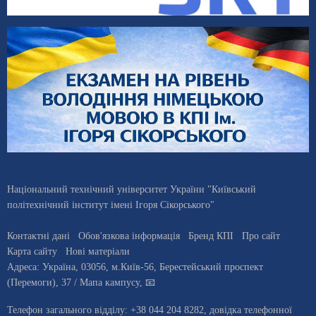
Національний технічний університет України "Київський
політехнічний інститут імені Ігоря Сікорського"
Контактні дані
Обов'язкова інформація
Бренд КПІ
Про сайт
Карта сайту
Нові матеріали
Адреса:
Україна
,
03056
, м.
Київ
-56,
Берестейський проспект
(Перемоги), 37
/ Мапа кампусу
,
📧
Телефон загального відділу:
+38 044 204 8282
, довiдка телефонної