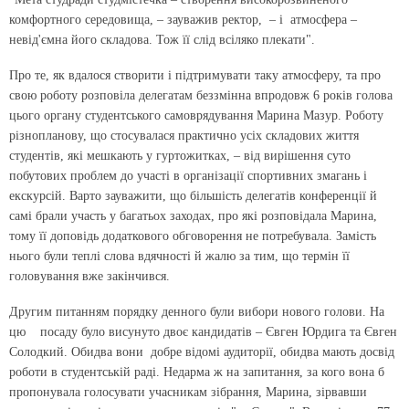
комфортного середовища, – зауважив ректор, – і атмосфера –
невід'ємна його складова. Тож її слід всіляко плекати".
Про те, як вдалося створити і підтримувати таку атмосферу, та про
свою роботу розповіла делегатам беззмінна впродовж 6 років голова
цього органу студентського само­вря­дування Марина Мазур. Роботу
різнопланову, що стосувалася практично усіх складових життя
студентів, які мешкають у гуртожитках, – від вирішення суто
побутових проблем до участі в організації спортивних змагань і
екскурсій. Варто зауважити, що більшість делегатів конференції й
самі брали участь у багатьох заходах, про які розповідала Марина,
тому її доповідь додаткового обговорення не потребувала. Замість
нього були теплі слова вдячності й жалю за тим, що термін її
головування вже закінчився.
Другим питанням порядку денного були вибори нового голови. На
цю посаду було висунуто двоє кандидатів – Євген Юрдига та Євген
Солодкий. Обидва вони добре відомі аудиторії, обидва мають досвід
роботи в студентській раді. Недарма ж на запитання, за кого вона б
пропонувала голосувати учасникам зібрання, Марина, зірвавши