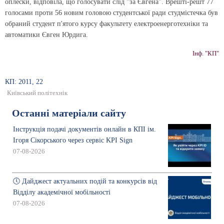
оплески, відповіла, що голосувати слід "за Євгена". Врешті-решт 77
голосами проти 56 новим головою студентської ради студмістечка був
обраний студент п'ятого курсу факультету електроенерготех­ніки та
автоматики Євген Юрдига.
Інф. "КП"
КП: 2011, 22
Київський політехнік
Останні матеріали сайту
Інструкція подачі документів онлайн в КПІ ім.
Ігоря Сікорського через сервіс KPI Sign
07-08-2026
🕔 Дайджест актуальних подій та конкурсів від
Відділу академічної мобільності
07-08-2026