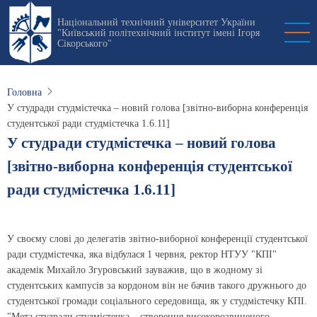
Перейти
Національний технічний університет України
до
"Київський політехнічний інститут імені Ігоря
основного
Сікорського"
вмісту
Головна
У студради студмістечка – новий голова [звітно-виборна конференція
студентської ради студмістечка 1.6.11]
У студради студмістечка – новий голова
[звітно-виборна конференція студентської
ради студмістечка 1.6.11]
У своєму слові до делегатів звітно-виборної конференції студентської
ради студмістечка, яка відбулася 1 червня, ректор НТУУ "КПІ"
академік Михайло Згуровський зауважив, що в жодному зі
студентських кампусів за кордоном він не бачив такого дружнього до
студентської громади соціального середовища, як у студмістечку КПІ.
"Мета студради студмістечка – створення високорозвиненого