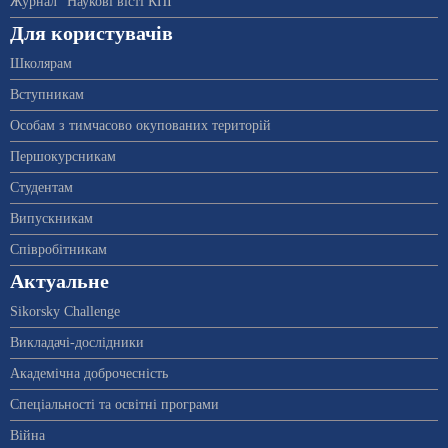
Журнал "Наукові вісті КПІ"
Для користувачів
Школярам
Вступникам
Особам з тимчасово окупованих територій
Першокурсникам
Студентам
Випускникам
Співробітникам
Актуальне
Sikorsky Challenge
Викладачі-дослідники
Академічна доброчесність
Спеціальності та освітні програми
Війна