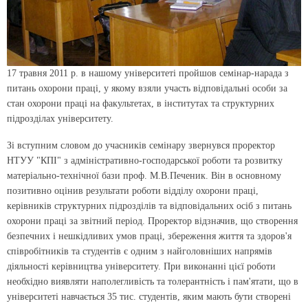
17 травня 2011 р. в нашому університеті пройшов семінар-нарада з
питань охорони праці, у якому взяли участь відповідальні особи за
стан охорони праці на факультетах, в інститутах та структурних
підрозділах університету.
Зі вступним словом до учасників семінару звернувся проректор
НТУУ "КПІ" з адміністративно-господарської роботи та розвитку
матеріально-технічної бази проф. М.В.Печеник. Він в основному
позитивно оцінив результати роботи відділу охорони праці,
керівників структурних підрозділів та відповідальних осіб з питань
охорони праці за звітний період. Проректор відзначив, що створення
безпечних і нешкідливих умов праці, збереження життя та здоров'я
співробітників та студентів є одним з найголовніших напрямів
діяльності керівництва університету. При виконанні цієї роботи
необхідно виявляти наполегливість та толерантність і пам'ятати, що в
університеті навчається 35 тис. студентів, яким мають бути створені