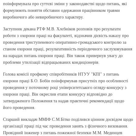
поінформувала про суттєві зміни у законодавстві щодо питань, які
формулюють поняття обставин одержання працівником травми
виробничого або невиробничого характеру.
Заступник декана РТФ М.В. Хлєбніков розповів про результати
роботи з охорони праці на факультеті, відзначив дієвість наказу про
проведення триступеневого оперативно-громадського контролю за
станом охорони праці, результативність періодичного заслуховування
на нарадах питань охорони праці. Він також привернув увагу до
проблеми утилізації відпрацьованих кондиціонерів.
Голова комісії профкому співробітників НТУУ "КПІ" з питань
охорони праці Б.О. Бобін поінформував присутніх про особливості
проведення у поточному році університетського огляду-конкурсу з
охорони праці. Він окреслив етапи конкурсу відповідно до
затвердженого Положення та надав практичні рекомендації щодо
його проведення.
Старший викладач ММІФ С.М.Бітко поділився цінним досвідом щодо
організації праці під час проведення занять з фізичного виховання.
Провідний інженер з питань пожежної безпеки М.М. Мединцев