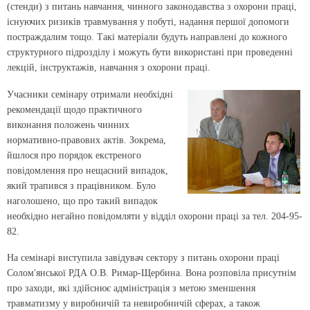
(стенди) з питань навчання, чинного законодавства з охорони праці,
існуючих ризиків травмування у побуті, надання першої допомоги
постраждалим тощо. Такі матеріали будуть направлені до кожного
структурного підрозділу і можуть бути використані при проведенні
лекцій, інструктажів, навчання з охорони праці.
Учасники семінару отримали необхідні
рекомендації щодо практичного
виконання положень чинних
нормативно-правових актів. Зокрема,
йшлося про порядок екстреного
повідомлення про нещасний випадок,
який трапився з працівником. Було
наголошено, що про такий випадок
необхідно негайно повідомляти у відділ охорони праці за тел. 204-95-
82.
На семінарі виступила завідувач сектору з питань охорони праці
Солом'янської РДА О.В. Римар-Щербина. Вона розповіла присутнім
про заходи, які здійснює адміністрація з метою зменшення
травматизму у виробничій та невиробничій сферах, а також