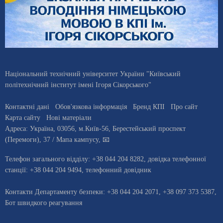
Національний технічний університет України "Київський
політехнічний інститут імені Ігоря Сікорського"
Контактні дані
Обов'язкова інформація
Бренд КПІ
Про сайт
Карта сайту
Нові матеріали
Адреса:
Україна
,
03056
, м.
Київ
-56,
Берестейський проспект
(Перемоги), 37
/ Мапа кампусу
,
📧
Телефон загального відділу:
+38 044 204 8282
, довiдка телефонної
станцiї:
+38 044 204 9494
,
телефонний довідник
Контакти Департаменту безпеки: +38 044 204 2071, +38 097 373 5387,
Бот швидкого реагування