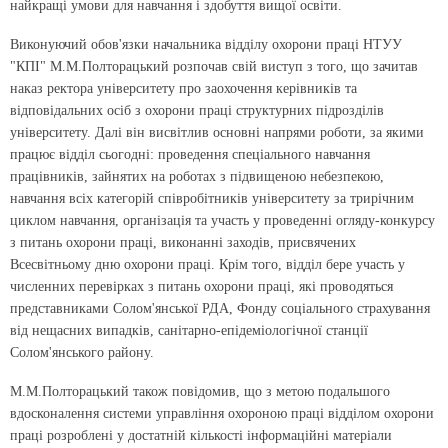
найкращі умови для навчання і здобуття вищої освіти.
Виконуючий обов'язки начальника відділу охорони праці НТУУ
"КПІ" М.М.Полторацький розпочав свій виступ з того, що зачитав
наказ ректора університету про заохочення керівників та
відповідальних осіб з охорони праці структурних підрозділів
університету. Далі він висвітлив основні напрями роботи, за якими
працює відділ сьогодні: проведення спеціального навчання
працівників, зайнятих на роботах з підвищеною небезпекою,
навчання всіх категорій співробітників університету за трирічним
циклом навчання, організація та участь у проведенні огляду-конкурсу
з питань охорони праці, виконанні заходів, присвячених
Всесвітньому дню охорони праці. Крім того, відділ бере участь у
численних перевірках з питань охорони праці, які проводяться
представниками Солом'янської РДА, Фонду соціального страхування
від нещасних випадків, санітарно-епідеміологічної станції
Солом'янського району.
М.М.Полторацький також повідомив, що з метою подальшого
вдосконалення системи управління охороною праці відділом охорони
праці розроблені у достатній кількості інформаційні матеріали