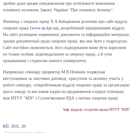
зробив дуже цікаве повідомлення про особливості виконання
основних положень Закону України "Про пожежну безпеку".
Фахівець з охорони праці Х.Х.Бабаджанов розповів про сайт відділу
охорони праці (
www.op.kpi.ua
), розроблений працівниками відділу.
На сайті розміщені нормативні документи та інформаційні матеріали,
зразки документації щодо охорони праці, яка має бути у підрозділах.
Сайт постійно оновлюється, його відвідування може бути корисним
не тільки особам, відповідальним за охорону праці, а й усім
працівникам і студентам нашого університету.
Наприкінці семінару проректор М.В.Печеник подякував
виступаючим за змістовні доповіді, присутнім за активну участь у
роботі семінару, співробітникам відділу охорони праці за організацію
цього заходу та висловив надію на продовження плідної співпраці
між НТУУ "КПІ" і Солом'янською РДА з питань охорони праці.
Інф. відділу охорони праці НТУУ "КПІ"
КП: 2011, 20