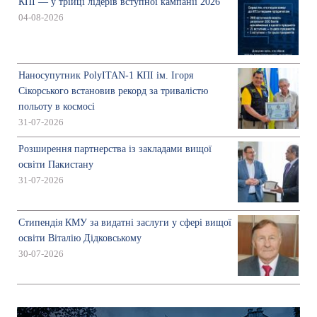
КПІ — у трійці лідерів вступної кампанії 2026
04-08-2026
Наносупутник PolyITAN-1 КПІ ім. Ігоря
Сікорського встановив рекорд за тривалістю
польоту в космосі
31-07-2026
Розширення партнерства із закладами вищої
освіти Пакистану
31-07-2026
Стипендія КМУ за видатні заслуги у сфері вищої
освіти Віталію Дідковському
30-07-2026