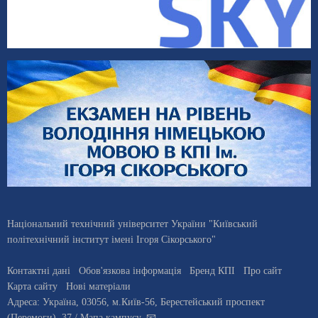
Національний технічний університет України "Київський
політехнічний інститут імені Ігоря Сікорського"
Контактні дані
Обов'язкова інформація
Бренд КПІ
Про сайт
Карта сайту
Нові матеріали
Адреса:
Україна
,
03056
, м.
Київ
-56,
Берестейський проспект
(Перемоги), 37
/ Мапа кампусу
,
📧