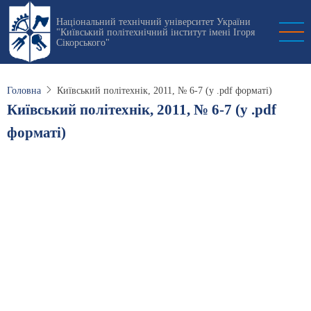
Перейти
Національний технічний університет України
до
"Київський політехнічний інститут імені Ігоря
основного
Сікорського"
вмісту
Головна
Київський політехнік, 2011, № 6-7 (у .pdf форматі)
Київський політехнік, 2011, № 6-7 (у .pdf
форматі)