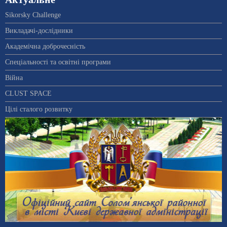
Sikorsky Challenge
Викладачі-дослідники
Академічна доброчесність
Спеціальності та освітні програми
Війна
CLUST SPACE
Цілі сталого розвитку