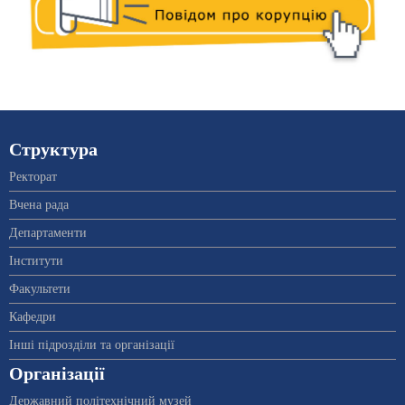
Структура
Ректорат
Вчена рада
Департаменти
Інститути
Факультети
Кафедри
Інші підрозділи та організації
Організації
Державний політехнічний музей