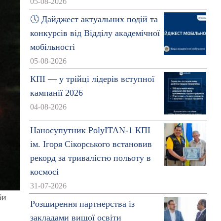
05-08-2026
🕔 Дайджест актуальних подій та
конкурсів від Відділу академічної
мобільності
05-08-2026
КПІ — у трійці лідерів вступної
кампанії 2026
04-08-2026
Наносупутник PolyITAN-1 КПІ
ім. Ігоря Сікорського встановив
рекорд за тривалістю польоту в
космосі
31-07-2026
би
Розширення партнерства із
закладами вищої освіти