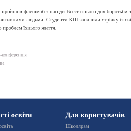
ж пройшов флешмоб з нагоди Всесвітнього дня боротьби з
зитивними людьми. Студенти КПІ запалили стрічку із сві
о проблем їхнього життя.
-конференція
ва
ті освіти
Для користувачів
освіта
Школярам