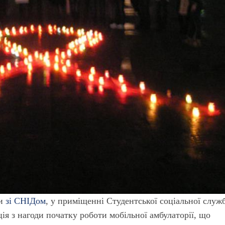
би
зі СНІДом
, у приміщенні Студентської соціальної служ
я з нагоди початку роботи мобільної амбулаторії, що