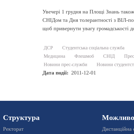
Увечері 1 грудня на Площі Знань тако
СНІДом та Дня толерантності з ВІЛ-по
щоб привернути увагу громадськості д
ДСР
Студентська соціальна служба
Медицина
Флешмоб
СНІД
Прес
Новини прес-служби
Новини студентст
Дата події
2011-12-01
Структура
Можливос
Ректорат
Дистанційна 