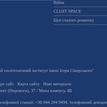
Війна
CLUST SPACE
Цілі сталого розвитку
 політехнічний інститут імені Ігоря Сікорського"
ро сайт
Карта сайту
Нові матеріали
ект (Перемоги), 37
/ Мапа кампусу
,
📧
телефонної станцiї:
+38 044 204 9494
,
телефонний довідн