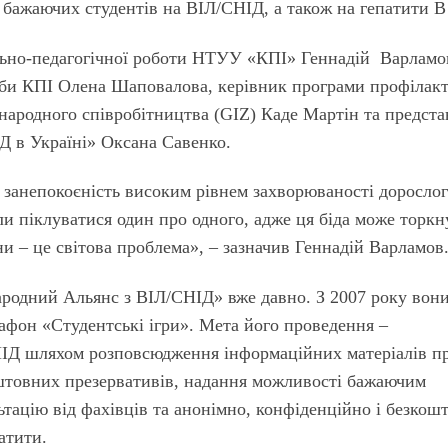
бажаючих студентів на ВІЛ/СНІД, а також на гепатити В 
ально-педагогічної роботи НТУУ «КПІ» Геннадій Варламо
ужби КПІ Олена Шаповалова, керівник програми профілак
ародного співробітництва (GIZ) Каде Мартін та предст
 в Україні» Оксана Савенко.
занепокоєність високим рівнем захворюваності доросло
и піклуватися один про одного, адже ця біда може торкн
и – це світова проблема», – зазначив Геннадій Варламов
одний Альянс з ВІЛ/СНІД» вже давно. З 2007 року вон
фон «Студентські ігри». Мета його проведення –
ІД шляхом розповсюдження інформаційних матеріалів п
оштовних презервативів, надання можливості бажаючим
тацію від фахівців та анонімно, конфіденційно і безкош
атити.