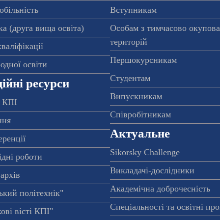
обільність
Вступникам
а (друга вища освіта)
Особам з тимчасово окупов
територій
валіфікації
Першокурсникам
одної освіти
Студентам
ійні ресурси
Випускникам
 КПІ
Співробітникам
ння
Актуальне
еренції
Sikorsky Challenge
ідні роботи
Викладачі-дослідники
архів
Академічна доброчесність
ький політехнік"
Спеціальності та освітні пр
ові вісті КПІ"