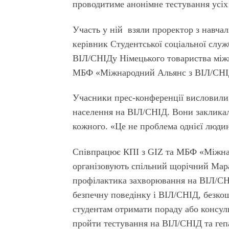
проводитиме анонімне тестування усіх 
Участь у ній взяли проректор з навч
керівник Студентської соціальної сл
ВІЛ/СНІДу Німецького товариства міжн
МБФ «Міжнародний Альянс з ВІЛ/СНІД
Учасники прес-конференції висловили 
населення на ВІЛ/СНІД. Вони закликал
кожного. «Це не проблема однієї людин
Співпрацює КПІ з GIZ та МБФ «Міжнар
організовують спільний щорічний Мара
профілактика захворювання на ВІЛ/СН
безпечну поведінку і ВІЛ/СНІД, безк
студентам отримати пораду або консуль
пройти тестування на ВІЛ/СНІД та геп