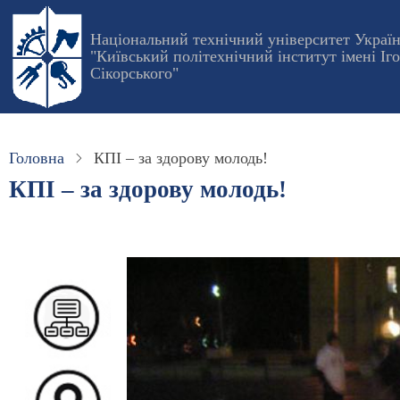
Перейти
до
Національний технічний університет Украї
"Київський політехнічний інститут імені Іг
основного
Сікорського"
вмісту
Головна
КПІ – за здорову молодь!
КПІ – за здорову молодь!