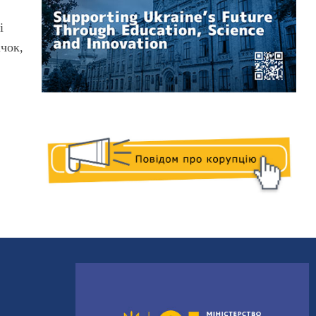
і
чок,