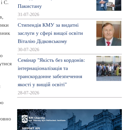
і С.
Пакистану
31-07-2026
в,
тики
Стипендія КМУ за видатні
авник
заслуги у сфері вищої освіти
Віталію Дідковському
30-07-2026
го
Семінар "Якість без кордонів:
утися
інтернаціоналізація та
.
транскордонне забезпечення
якості у вищій освіті"
и
28-07-2026
ро
товно