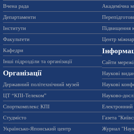
Вчена рада
Академічна м
Департаменти
Перепідготовк
Інститути
Підвищення к
Факультети
Центр міжнар
Інформац
Кафедри
Інші підрозділи та організації
Сайти мережі
Організації
Наукові вида
Державний політехнічний музей
Наукові конф
ЦТ “КПІ-Телеком”
Науково-досл
Спорткомплекс КПІ
Електронний 
Студмісто
Газета "Київс
Українсько-Японський центр
Журнал "Наук