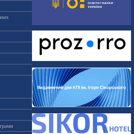
аних
ограми