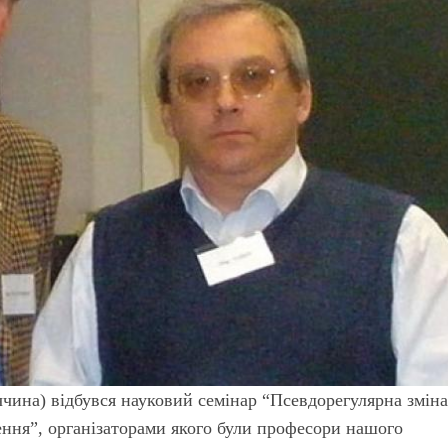
еччина) відбувся науковий семінар “Псевдорегулярна змін
ення”, організаторами якого були професори нашого