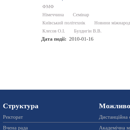
ФМФ
Німеччина
Семінар
Київський політехнік
Новини міжнарод
Клесов О.І.
Булдигін В.В.
Дата події
2010-01-16
Структура
Можливос
Ректорат
Дистанційна 
Вчена рада
Академічна м