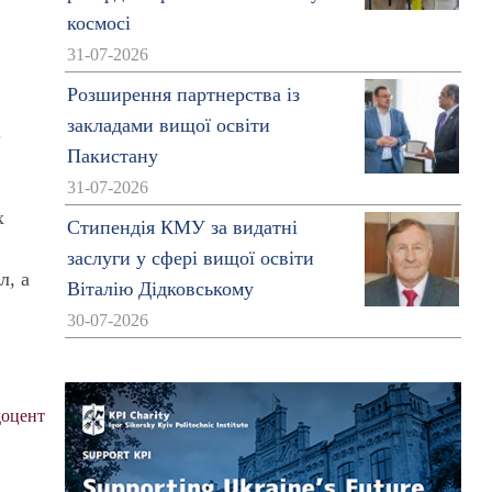
космосі
31-07-2026
Розширення партнерства із
закладами вищої освіти
.
Пакистану
31-07-2026
х
Стипендія КМУ за видатні
заслуги у сфері вищої освіти
л, а
Віталію Дідковському
30-07-2026
доцент