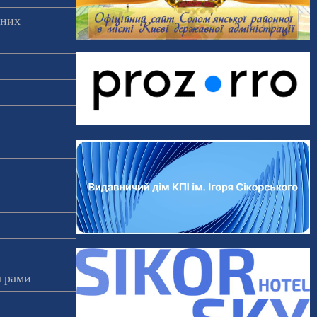
аних
ограми