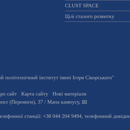
CLUST SPACE
Цілі сталого розвитку
 політехнічний інститут імені Ігоря Сікорського"
ро сайт
Карта сайту
Нові матеріали
ект (Перемоги), 37
/ Мапа кампусу
,
📧
телефонної станцiї:
+38 044 204 9494
,
телефонний довідн