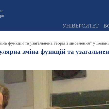
ни
оря
УНІВЕРСИТЕТ
В
на функцій та узагальнена теорія відновлення” у Кельні
лярна зміна функцій та узагальнена