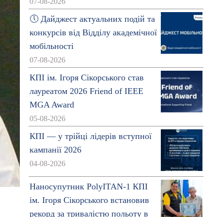
07-08-2026
🕔 Дайджест актуальних подій та
конкурсів від Відділу академічної
мобільності
07-08-2026
КПІ ім. Ігоря Сікорського став
лауреатом 2026 Friend of IEEE
MGA Award
05-08-2026
КПІ — у трійці лідерів вступної
кампанії 2026
04-08-2026
Наносупутник PolyITAN-1 КПІ
а
ім. Ігоря Сікорського встановив
рекорд за тривалістю польоту в