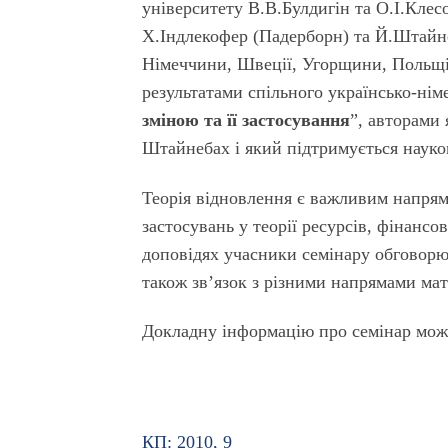
університету В.В.Булдигін та О.І.Клес
Х.Індлекофер (Падерборн) та Й.Штайнеб
Німеччини, Швеції, Угорщини, Польщі,
результатами спільного українсько-нім
зміною та її застосування
”, авторами 
Штайнебах і який підтримується наук
Теорія відновлення є важливим напрямо
застосувань у теорії ресурсів, фінансо
доповідях учасники семінару обговорюв
також зв’язок з різними напрямами ма
Докладну інформацію про семінар можн
КП: 2010, 9