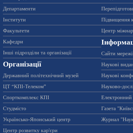
Департаменти
Перепідготовк
Інститути
Підвищення к
Факультети
Центр міжнар
Інформац
Кафедри
Інші підрозділи та організації
Сайти мережі
Організації
Наукові вида
Державний політехнічний музей
Наукові конф
ЦТ “КПІ-Телеком”
Науково-досл
Спорткомплекс КПІ
Електронний 
Студмісто
Газета "Київс
Українсько-Японський центр
Журнал "Наук
Центр розвитку кар'єри