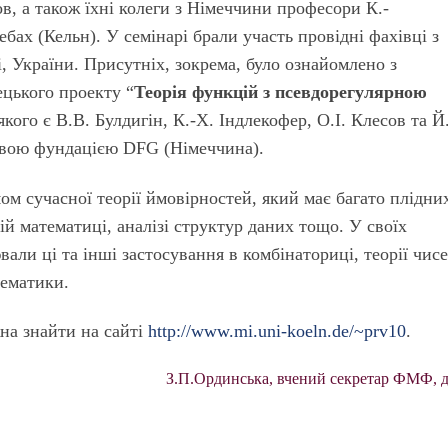
ов, а також їхні колеги з Німеччини професори К.-
ах (Кельн). У семінарі брали участь провідні фахівці з
 України. Присутніх, зокрема, було ознайомлено з
ецького проекту “
Теорія функцій з псевдорегулярною
якого є В.В. Булдигін, К.-Х. Індлекофер, О.І. Клесов та Й
овою фундацією DFG (Німеччина).
м сучасної теорії ймовірностей, який має багато плідни
вій математиці, аналізі структур даних тощо. У своїх
али ці та інші застосування в комбінаториці, теорії чисе
тематики.
а знайти на сайті
http://www.mi.uni-koeln.de/~prv10
.
З.П.Ординська, вчений секретар ФМФ, 