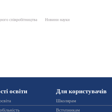
ного співробітництва
Новини науки
ті освіти
Для користувачів
освіта
Школярам
обільність
Вступникам