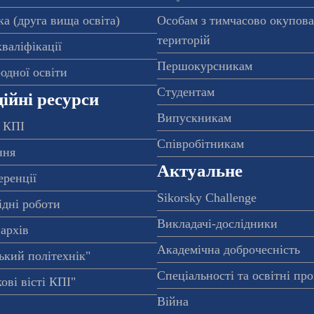
а (друга вища освіта)
Особам з тимчасово окупов
територій
валіфікації
Першокурсникам
одної освіти
Студентам
ійні ресурси
Випускникам
 КПІ
Співробітникам
ння
Актуальне
еренції
Sikorsky Challenge
ідні роботи
Викладачі-дослідники
архів
Академічна доброчесність
ький політехнік"
Спеціальності та освітні пр
ові вісті КПІ"
Війна