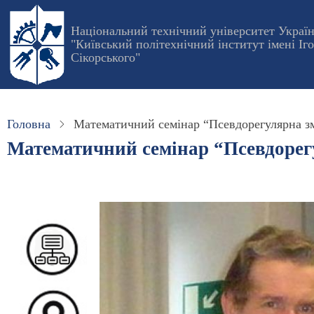
Перейти
до
Національний технічний університет Украї
"Київський політехнічний інститут імені Іг
основного
Сікорського"
вмісту
Головна
Математичний семінар “Псевдорегулярна змі
Математичний семінар “Псевдорегу