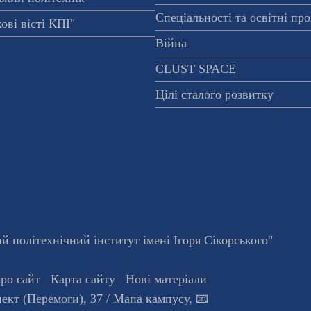
Спеціальності та освітні пр
ові вісті КПІ"
Війна
CLUST SPACE
Цілі сталого розвитку
 політехнічний інститут імені Ігоря Сікорського"
ро сайт
Карта сайту
Нові матеріали
ект (Перемоги), 37
/ Мапа кампусу
,
📧