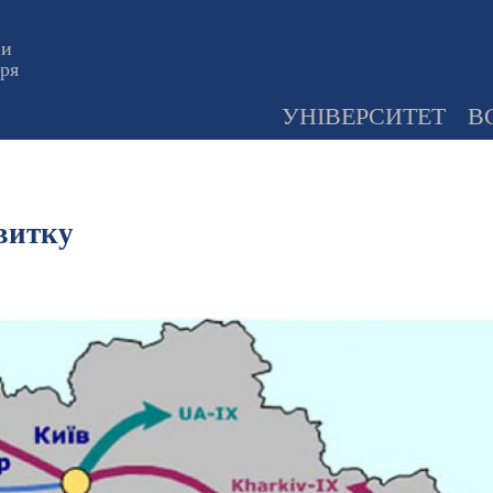
ни
оря
УНІВЕРСИТЕТ
В
витку