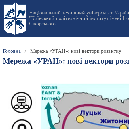
Перейти
до
Національний технічний університет Украї
"Київський політехнічний інститут імені Іг
основного
Сікорського"
вмісту
Головна
Мережа «УРАН»: нові вектори розвитку
Мережа «УРАН»: нові вектори роз