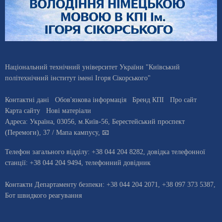
Національний технічний університет України "Київський
політехнічний інститут імені Ігоря Сікорського"
Контактні дані
Обов'язкова інформація
Бренд КПІ
Про сайт
Карта сайту
Нові матеріали
Адреса:
Україна
,
03056
, м.
Київ
-56,
Берестейський проспект
(Перемоги), 37
/ Мапа кампусу
,
📧
Телефон загального відділу:
+38 044 204 8282
, довiдка телефонної
станцiї:
+38 044 204 9494
,
телефонний довідник
Контакти Департаменту безпеки: +38 044 204 2071, +38 097 373 5387,
Бот швидкого реагування