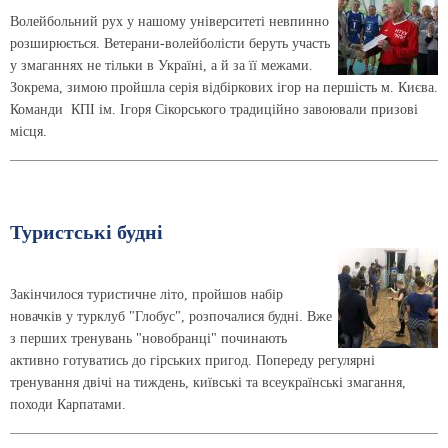
Волейбольний рух у нашому університеті невпинно
розширюється. Ветерани-волейболісти беруть участь
у змаганнях не тільки в Україні, а й за її межами.
Зокрема, зимою пройшла серія відбіркових ігор на першість м. Києва.
Команди КПІ ім. Ігоря Сікорського традиційно завоювали призові
місця.
Туристські будні
Закінчилося туристичне літо, пройшов набір
новачків у турклуб "Глобус", розпочалися будні. Вже
з перших тренувань "новобранці" починають
активно готуватись до гірських пригод. Попереду регулярні
тренування двічі на тиждень, київські та всеукраїнські змагання,
походи Карпатами.