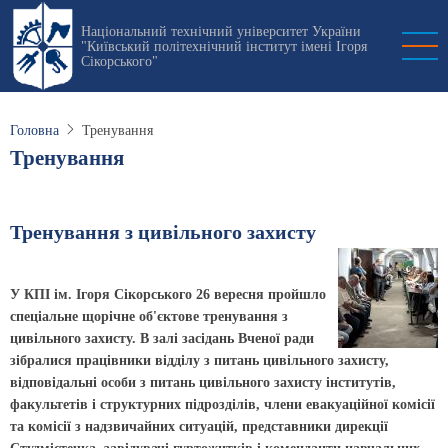
Перейти
Національний технічний університет України
до
"Київський політехнічний інститут імені Ігоря
основного
Сікорського"
вмісту
Головна
Тренування
Тренування
Тренування з цивільного захисту
У КПІ ім. Ігоря Сікорського 26 вересня пройшло
спеціальне щорічне об'єктове тренування з
цивільного захисту. В залі засідань Вченої ради
зібралися працівники відділу з питань цивільного захисту,
відповідальні особи з питань цивільного захисту інститутів,
факультетів і структурних підрозділів, члени евакуаційної комісії
та комісії з надзвичайних ситуацій, представники дирекції