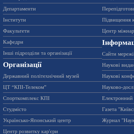
Департаменти
Перепідготовк
Інститути
Підвищення к
Факультети
Центр міжнар
Інформац
Кафедри
Інші підрозділи та організації
Сайти мережі
Організації
Наукові вида
Державний політехнічний музей
Наукові конф
ЦТ “КПІ-Телеком”
Науково-досл
Спорткомплекс КПІ
Електронний 
Студмісто
Газета "Київс
Українсько-Японський центр
Журнал "Наук
Центр розвитку кар'єри