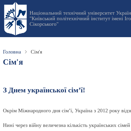
Перейти
до
Національний технічний університет Украї
"Київський політехнічний інститут імені Іг
основного
Сікорського"
вмісту
Головна
Сім'я
Сім'я
З Днем української сім’ї!
Окрім Міжнародного дня сім’ї, Україна з 2012 року відз
Нині через війну величезна кількість українських сімей