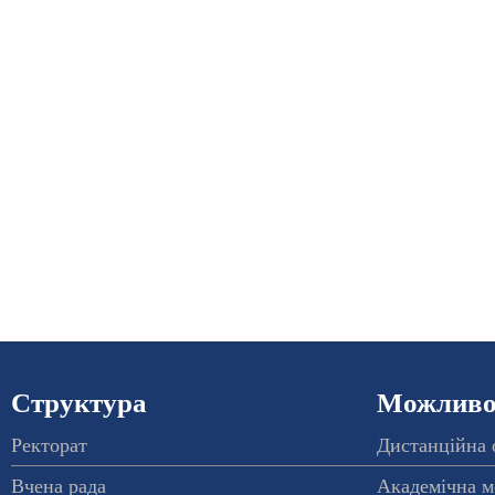
Структура
Можливос
Ректорат
Дистанційна 
Вчена рада
Академічна м