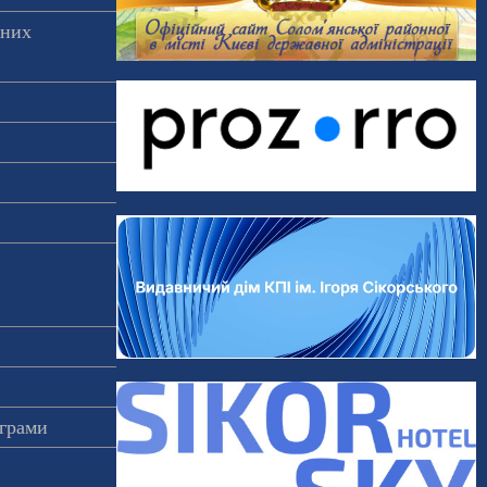
аних
ограми