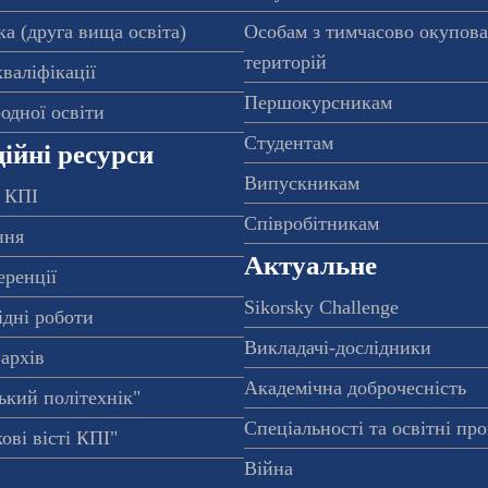
а (друга вища освіта)
Особам з тимчасово окупов
територій
валіфікації
Першокурсникам
одної освіти
Студентам
ійні ресурси
Випускникам
 КПІ
Співробітникам
ння
Актуальне
еренції
Sikorsky Challenge
ідні роботи
Викладачі-дослідники
архів
Академічна доброчесність
ький політехнік"
Спеціальності та освітні пр
ові вісті КПІ"
Війна