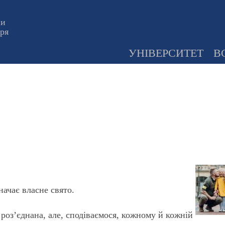
ни
оря
УНІВЕРСИТЕТ
В
начає власне свято.
 роз’єднана, але, сподіваємося, кожному й кожній