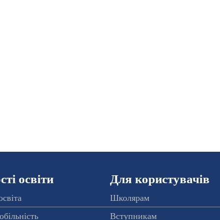
ті освіти
Для користувачів
освіта
Школярам
обільність
Вступникам