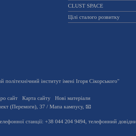
CLUST SPACE
Цілі сталого розвитку
 політехнічний інститут імені Ігоря Сікорського"
ро сайт
Карта сайту
Нові матеріали
ект (Перемоги), 37
/ Мапа кампусу
,
📧
телефонної станцiї:
+38 044 204 9494
,
телефонний довідн