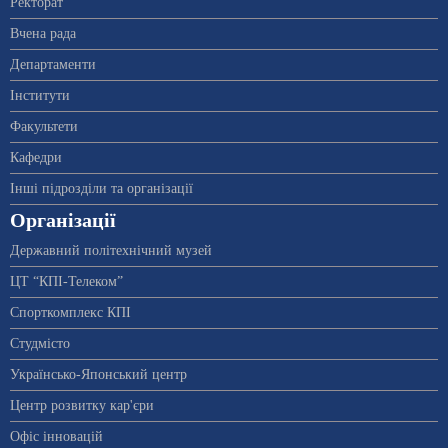
Ректорат
Вчена рада
Департаменти
Інститути
Факультети
Кафедри
Інші підрозділи та організації
Організації
Державний політехнічний музей
ЦТ “КПІ-Телеком”
Спорткомплекс КПІ
Студмісто
Українсько-Японський центр
Центр розвитку кар'єри
Офіс інновацій