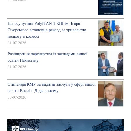
Наносупутник PolyITAN-1 КПІ ім. Ігоря
Сікорського встановив рекорд за тривалістю
польоту в космосі
31-07-2026
Розширення партнерства із закладами вищої
освіти Пакистану
31-07-2026
Стипендія КМУ за видатні заслуги у сфері вищої
освіти Віталію Дідковському
30-07-2026