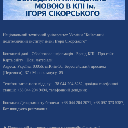
Національний технічний університет України "Київський
політехнічний інститут імені Ігоря Сікорського"
Контактні дані
Обов'язкова інформація
Бренд КПІ
Про сайт
Карта сайту
Нові матеріали
Адреса:
Україна
,
03056
, м.
Київ
-56,
Берестейський проспект
(Перемоги), 37
/ Мапа кампусу
,
📧
Телефон загального відділу:
+38 044 204 8282
, довiдка телефонної
станцiї:
+38 044 204 9494
,
телефонний довідник
Контакти Департаменту безпеки: +38 044 204 2071, +38 097 373 5387,
Бот швидкого реагування
⚠️
Порядок дій в умовах загрози надзвичайної ситуації