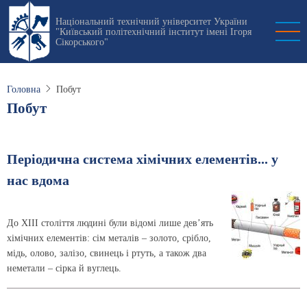
Перейти
Національний технічний університет України
до
"Київський політехнічний інститут імені Ігоря
основного
Сікорського"
вмісту
Головна
Побут
Побут
Перiодична система хiмiчних елементiв... у
нас вдома
До ХІІІ століття людині були відомі лише дев’ять
хімічних елементів: сім металів – золото, срібло,
мідь, олово, залізо, свинець і ртуть, а також два
неметали – сірка й вуглець.