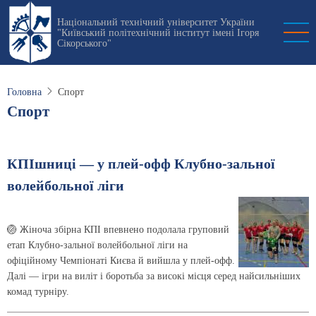
Перейти
Національний технічний університет України
до
"Київський політехнічний інститут імені Ігоря
основного
Сікорського"
вмісту
Головна
Спорт
Спорт
КПІшниці — у плей-офф Клубно-зальної
волейбольної ліги
🏐 Жіноча збірна КПІ впевнено подолала груповий
етап Клубно-зальної волейбольної ліги на
офіційному Чемпіонаті Києва й вийшла у плей-офф.
Далі — ігри на виліт і боротьба за високі місця серед найсильніших
комад турніру.