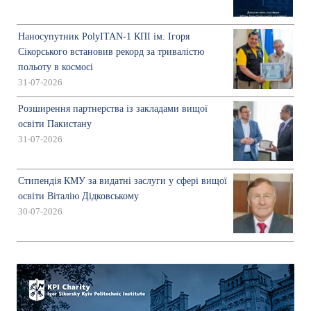
Наносупутник PolyITAN-1 КПІ ім. Ігоря
Сікорського встановив рекорд за тривалістю
польоту в космосі
31-07-2026
Розширення партнерства із закладами вищої
освіти Пакистану
31-07-2026
Стипендія КМУ за видатні заслуги у сфері вищої
освіти Віталію Дідковському
30-07-2026