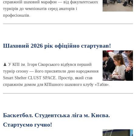
справжній шаховий марафон — від факультетських
турнірів до чемпіонатів серед аматорів і
професіоналів.
Шаховий 2026 рік офіційно стартував!
♟ У КПІ ім. Ігоря Сікорського відбувся перший
турнір сезону — його присвятили дню народження
Smart Shelter CLUST SPACE. Простір, який став
справжнім домом для КПІшного шахового клубу «Табія».
Баскетбол. Студентська ліга м. Києва.
Стартуємо гучно!