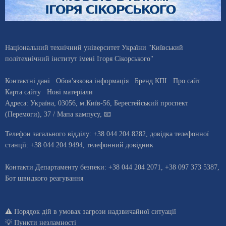
Національний технічний університет України "Київський
політехнічний інститут імені Ігоря Сікорського"
Контактні дані
Обов'язкова інформація
Бренд КПІ
Про сайт
Карта сайту
Нові матеріали
Адреса:
Україна
,
03056
, м.
Київ
-56,
Берестейський проспект
(Перемоги), 37
/ Мапа кампусу
,
📧
Телефон загального відділу:
+38 044 204 8282
, довiдка телефонної
станцiї:
+38 044 204 9494
,
телефонний довідник
Контакти Департаменту безпеки: +38 044 204 2071, +38 097 373 5387,
Бот швидкого реагування
⚠️
Порядок дій в умовах загрози надзвичайної ситуації
💡
Пункти незламності