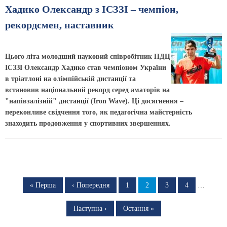
Хадико Олександр з ІСЗЗІ – чемпіон,
рекордсмен, наставник
Цього літа молодший науковий співробітник НДЦ
ІСЗЗІ Олександр Хадико став чемпіоном України
в тріатлоні на олімпійській дистанції та
встановив національний рекорд серед аматорів на
"напівзалізній" дистанції (Iron Wave). Ці досягнення –
переконливе свідчення того, як педагогічна майстерність
знаходить продовження у спортивних звершеннях.
Розбивка
на
Перша
« Перша
Попередня
‹ Попередня
Сторінка
1
Сторінка
2
Сторінка
3
Сторінка
4
…
сторінка
сторінка
сторінки
Наступна
Наступна ›
Остання
Остання »
сторінка
сторінка