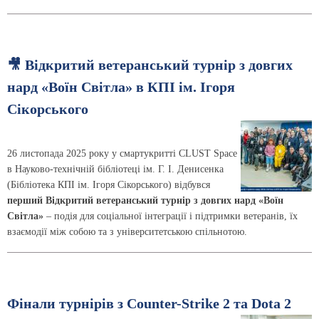
🎥 Відкритий ветеранський турнір з довгих
нард «Воїн Світла» в КПІ ім. Ігоря
Сікорського
26 листопада 2025 року у смартукритті CLUST Space
в Науково-технічній бібліотеці ім. Г. І. Денисенка
(Бібліотека КПІ ім. Ігоря Сікорського) відбувся
перший Відкритий ветеранський турнір з довгих нард «Воїн
Світла»
– подія для соціальної інтеграції і підтримки ветеранів, їх
взаємодії між собою та з університетською спільнотою.
Фінали турнірів з Counter-Strike 2 та Dota 2