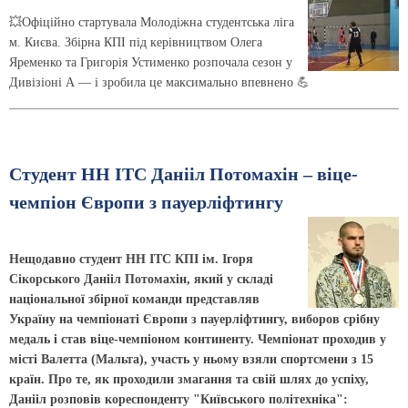
💥Офіційно стартувала Молодіжна студентська ліга
м. Києва. Збірна КПІ під керівництвом Олега
Яременко та Григорія Устименко розпочала сезон у
Дивізіоні А — і зробила це максимально впевнено 💪
Студент НН ІТС Данііл Потомахін – віце-
чемпіон Європи з пауерліфтингу
Нещодавно студент НН ІТС КПІ ім. Ігоря
Сікорського Данііл Потомахін, який у складі
національної збірної команди представляв
Україну на чемпіонаті Європи з пауерліфтингу, виборов срібну
медаль і став віце-чемпіоном континенту. Чемпіонат проходив у
місті Валетта (Мальта), участь у ньому взяли спортсмени з 15
країн. Про те, як проходили змагання та свій шлях до успіху,
Данііл розповів кореспонденту "Київського політехніка":