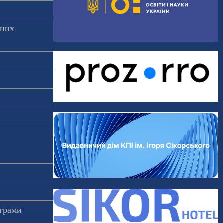
аних
ограми