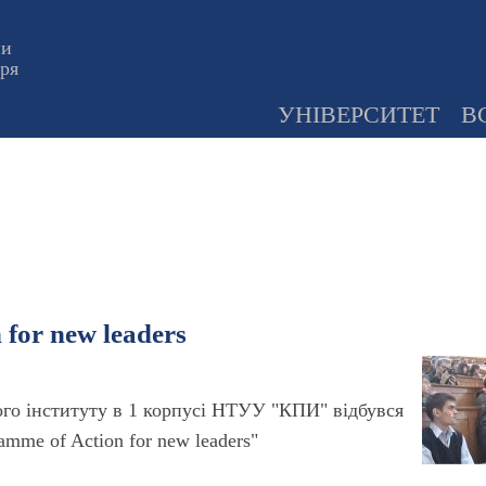
ни
оря
УНІВЕРСИТЕТ
В
 for new leaders
ого інституту в 1 корпусі НТУУ "КПИ" відбувся
amme of Action for new leaders"