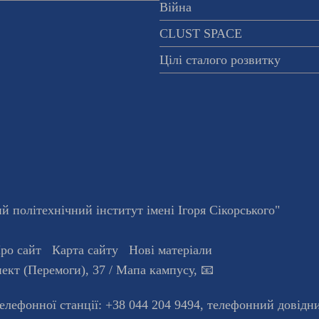
Війна
CLUST SPACE
Цілі сталого розвитку
 політехнічний інститут імені Ігоря Сікорського"
ро сайт
Карта сайту
Нові матеріали
ект (Перемоги), 37
/ Мапа кампусу
,
📧
телефонної станцiї:
+38 044 204 9494
,
телефонний довідн