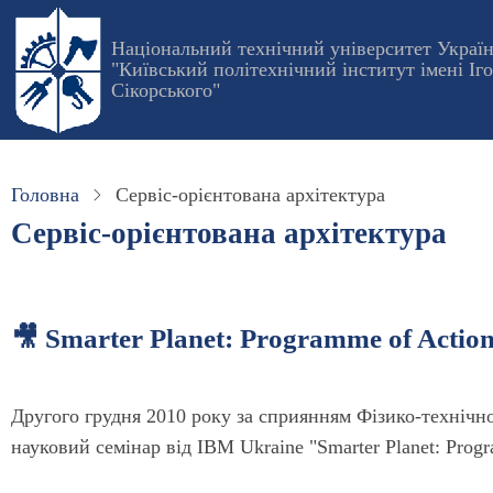
Перейти
до
Національний технічний університет Украї
"Київський політехнічний інститут імені Іг
основного
Сікорського"
вмісту
Головна
Сервіс-орієнтована архітектура
Сервіс-орієнтована архітектура
🎥 Smarter Planet: Programme of Action
Другого грудня 2010 року за сприянням Фізико-технічн
науковий семінар від IBM Ukraine "Smarter Planet: Progr