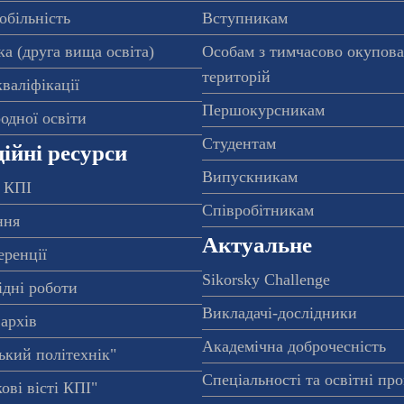
обільність
Вступникам
а (друга вища освіта)
Особам з тимчасово окупов
територій
валіфікації
Першокурсникам
одної освіти
Студентам
ійні ресурси
Випускникам
 КПІ
Співробітникам
ння
Актуальне
еренції
Sikorsky Challenge
ідні роботи
Викладачі-дослідники
архів
Академічна доброчесність
ький політехнік"
Спеціальності та освітні пр
ові вісті КПІ"