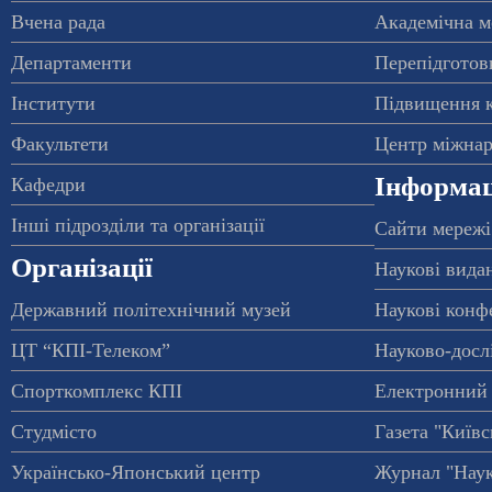
Вчена рада
Академічна м
Департаменти
Перепідготовк
Інститути
Підвищення к
Факультети
Центр міжнар
Інформац
Кафедри
Інші підрозділи та організації
Сайти мережі
Організації
Наукові вида
Державний політехнічний музей
Наукові конф
ЦТ “КПІ-Телеком”
Науково-досл
Спорткомплекс КПІ
Електронний 
Студмісто
Газета "Київс
Українсько-Японський центр
Журнал "Наук