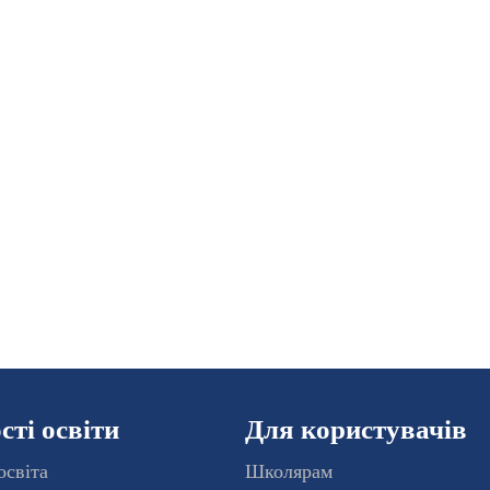
ті освіти
Для користувачів
освіта
Школярам