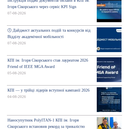
Інструкція подачі документів онлайн в КПІ ім.
Ігоря Сікорського через сервіс KPI Sign
07-08-2026
🕔 Дайджест актуальних подій та конкурсів від
Відділу академічної мобільності
07-08-2026
КПІ ім. Ігоря Сікорського став лауреатом 2026
Friend of IEEE MGA Award
05-08-2026
КПІ — у трійці лідерів вступної кампанії 2026
04-08-2026
Наносупутник PolyITAN-1 КПІ ім. Ігоря
Сікорського встановив рекорд за тривалістю