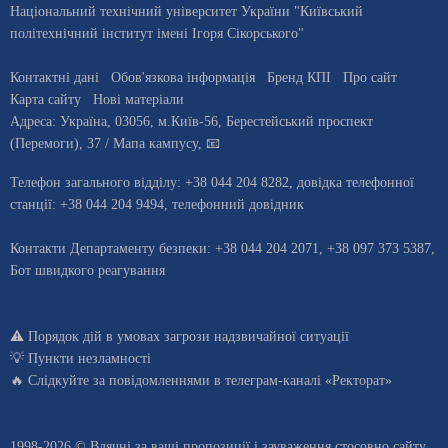
Національний технічний університет України "Київський
політехнічний інститут імені Ігоря Сікорського"
Контактні дані
Обов'язкова інформація
Бренд КПІ
Про сайт
Карта сайту
Нові матеріали
Адреса:
Україна
,
03056
, м.
Київ
-56,
Берестейський проспект
(Перемоги), 37
/ Мапа кампусу
,
📧
Телефон загального відділу:
+38 044 204 8282
, довiдка телефонної
станцiї:
+38 044 204 9494
,
телефонний довідник
Контакти Департаменту безпеки: +38 044 204 2071, +38 097 373 5387,
Бот швидкого реагування
⚠️
Порядок дій в умовах загрози надзвичайної ситуації
💡
Пункти незламності
🔥 Слідкуйте за повідомленнями в
телеграм-каналі «Ректорат»
1998-2026 © Вдячні за ваші
пропозиції і зауваження стосовно сайту