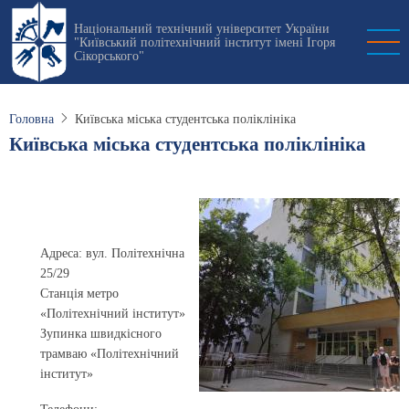
Перейти
Національний технічний університет України
до
"Київський політехнічний інститут імені Ігоря
основного
Сікорського"
вмісту
Головна
Київська міська студентська поліклініка
Київська міська студентська поліклініка
Адреса: вул. Політехнічна
25/29
Станція метро
«Політехнічний інститут»
Зупинка швидкісного
трамваю «Політехнічний
інститут»